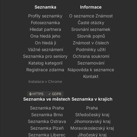
Seznamka
Informace
Profily seznamky
O seznamce Známost
Fotoseznamka
Časté otázky
Hledat partnera
Srovnání seznamek
Ona hledá jeho
Slovník pojmů
On hledá ji
Známost v číslech
Vážné seznámení
Podmínky užití
Seznamka pro seniory
Ochrana soukromí
Katalog kategorií
Seznamování
Registrace zdarma
Nápověda k seznamce
Kontakt
Instalace v Chrome
🔒 HTTPS
✓ GDPR
Seznamka ve městech
Seznamka v krajích
Seznamka Praha
Praha
Seznamka Brno
Středočeský kraj
Seznamka Ostrava
Jihomoravský kraj
Seznamka Plzeň
Moravskoslezský kraj
Seznamka Liberec
Jihočeský kraj