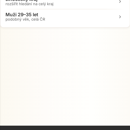
chevron_right
rozšířit hledání na celý kraj
Muži 29–35 let
chevron_right
podobný věk, celá ČR