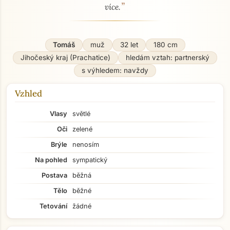
”
více.
Tomáš
muž
32 let
180 cm
Jihočeský kraj (Prachatice)
hledám vztah: partnerský
s výhledem: navždy
Vzhled
Vlasy
světlé
Oči
zelené
Brýle
nenosím
Na pohled
sympatický
Postava
běžná
Tělo
běžné
Tetování
žádné