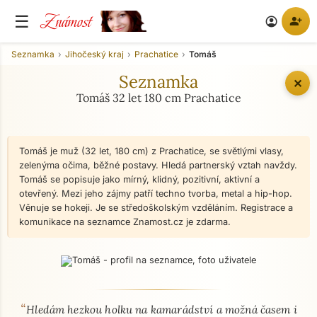
Známost
☰
person_add
account_circle
Seznamka
Jihočeský kraj
Prachatice
Tomáš
Seznamka
✕
Tomáš 32 let 180 cm Prachatice
Tomáš je muž (32 let, 180 cm) z Prachatice, se světlými vlasy,
zelenýma očima, běžné postavy. Hledá partnerský vztah navždy.
Tomáš se popisuje jako mírný, klidný, pozitivní, aktivní a
otevřený. Mezi jeho zájmy patří techno tvorba, metal a hip-hop.
Věnuje se hokeji. Je se středoškolským vzděláním. Registrace a
komunikace na seznamce Znamost.cz je zdarma.
“
O mně - seznamka profil
Hledám hezkou holku na kamarádství a možná časem i