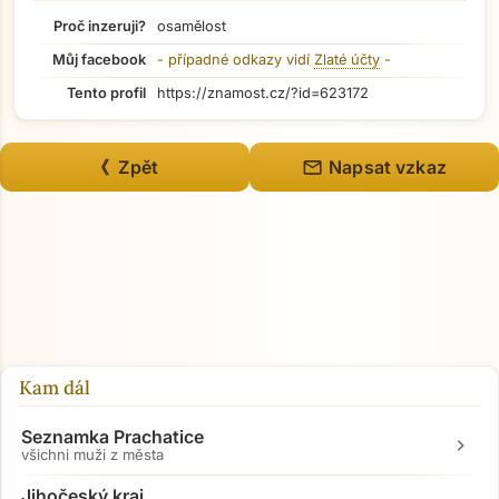
Proč inzeruji?
osamělost
Můj facebook
- případné odkazy vidí
Zlaté účty
-
Tento profil
https://znamost.cz/?id=623172
mail
《 Zpět
Napsat vzkaz
Kam dál
Seznamka Prachatice
chevron_right
všichni muži z města
Jihočeský kraj