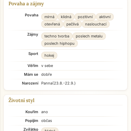
Povaha a zájmy
Povaha
mírná
klidná
pozitivní
aktivní
otevřená
pečlivá
naslouchací
Zájmy
techno tvorba
poslech metalu
poslech hiphopu
Sport
hokej
Věřím
v sebe
Mám se
dobře
Narození
Panna
(23.8.-22.9.)
Životní styl
Kouřím
ano
Popíjím
občas
Zvířátko