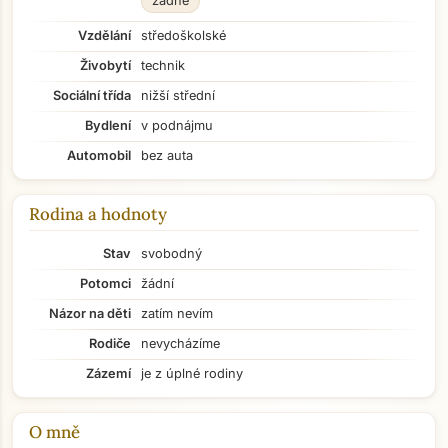
žádné
Vzdělání
středoškolské
Živobytí
technik
Sociální třída
nižší střední
Bydlení
v podnájmu
Automobil
bez auta
Rodina a hodnoty
Stav
svobodný
Potomci
žádní
Názor na děti
zatím nevím
Rodiče
nevycházíme
Zázemí
je z úplné rodiny
O mně
Přejít na hlavní obsah