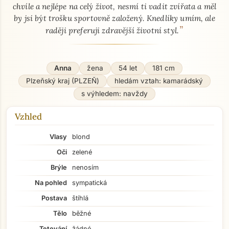
chvíle a nejlépe na celý život, nesmí ti vadit zvířata a měl
by jsi být trošku sportovně založený. Knedlíky umím, ale
”
raději preferuji zdravější životní styl.
Anna
žena
54 let
181 cm
Plzeňský kraj (PLZEŇ)
hledám vztah: kamarádský
s výhledem: navždy
Vzhled
Vlasy
blond
Oči
zelené
Brýle
nenosím
Na pohled
sympatická
Postava
štíhlá
Tělo
běžné
Tetování
žádné