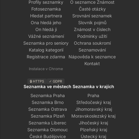
Profily seznamky
O seznamce Známost
Fotoseznamka
Časté otázky
Hledat partnera
Srovnání seznamek
Ona hledá jeho
Slovník pojmů
On hledá ji
Známost v číslech
Vážné seznámení
Podmínky užití
Seznamka pro seniory
Ochrana soukromí
Katalog kategorií
Seznamování
Registrace zdarma
Nápověda k seznamce
Kontakt
Instalace v Chrome
🔒 HTTPS
✓ GDPR
Seznamka ve městech
Seznamka v krajích
Seznamka Praha
Praha
Seznamka Brno
Středočeský kraj
Seznamka Ostrava
Jihomoravský kraj
Seznamka Plzeň
Moravskoslezský kraj
Seznamka Liberec
Jihočeský kraj
Seznamka Olomouc
Plzeňský kraj
České Budějovice
Ústecký kraj