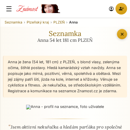
Známost
☰
person_add
account_circle
Seznamka
Plzeňský kraj
PLZEŇ
Anna
Seznamka
✕
Anna 54 let 181 cm PLZEŇ
Anna je žena (54 let, 181 cm) z PLZEŇ, s blond vlasy, zelenýma
očima, štíhlé postavy. Hledá kamarádský vztah navždy. Anna se
popisuje jako mírná, pozitivní, věrná, spolehlivá a obětavá. Mezi
její zájmy patří šití, jízda na kole, internet a křížovky. Věnuje se
cyklistice a fitness. Je nekuřačka, se středoškolským vzděláním.
Registrace a komunikace na seznamce Znamost.cz je zdarma.
“
O mně - seznamka profil
Jsem aktivní nekuřačka a hledám parťáka pro společné