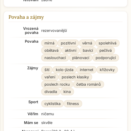
Povaha a zájmy
Vrozená
rezervovanější
povaha
Povaha
mírná
pozitivní
věrná
spolehlivá
obětavá
aktivní
bavící
pečlivá
naslouchací
plánovací
podporující
Zájmy
šití
kolo-jízda
internet
křížovky
vaření
poslech klasiky
poslech rocku
četba románů
divadla
kina
Sport
cyklistika
fitness
Věřím
ničemu
Mám se
skvěle