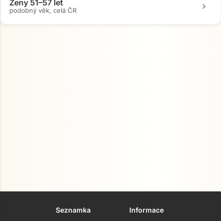
Ženy 51–57 let
chevron_right
podobný věk, celá ČR
Seznamka
Informace