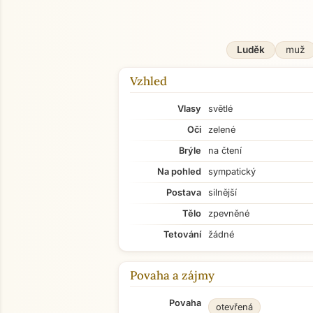
Luděk
muž
Vzhled
Vlasy
světlé
Oči
zelené
Brýle
na čtení
Na pohled
sympatický
Postava
silnější
Tělo
zpevněné
Tetování
žádné
Povaha a zájmy
Povaha
otevřená