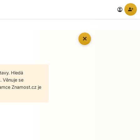
person_add
account_circle
✕
tavy. Hledá
. Věnuje se
namce Znamost.cz je