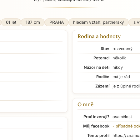
61 let
187 cm
PRAHA
hledám vztah: partnerský
s 
Rodina a hodnoty
Stav
rozvedený
Potomci
několik
Názor na děti
nikdy
Rodiče
má je rád
Zázemí
je z úplné rod
O mně
Proč inzeruji?
osamělost
Můj facebook
- případné od
Tento profil
https://znamo