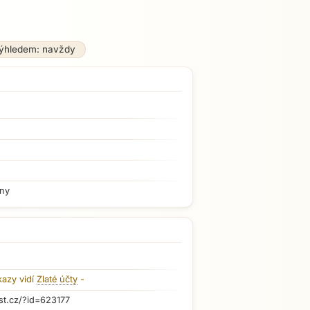
výhledem: navždy
iny
kazy vidí
Zlaté účty
-
st.cz/?id=623177