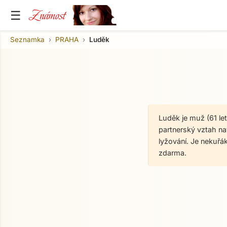
Známost
☰
Seznamka
PRAHA
Luděk
Luděk je muž (61 le
partnerský vztah na
lyžování. Je nekuř
zdarma.
O mně