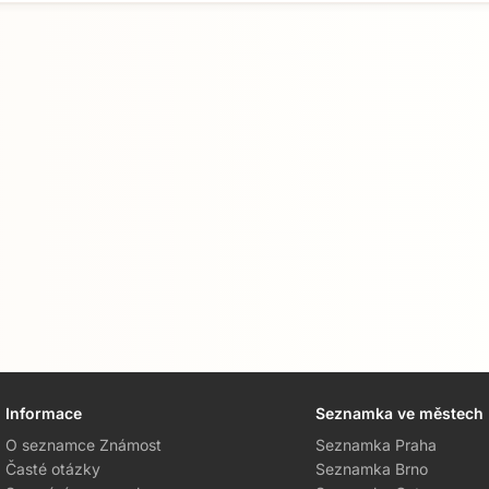
Informace
Seznamka ve městech
O seznamce Známost
Seznamka Praha
Časté otázky
Seznamka Brno