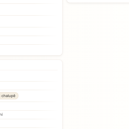
a chalupě
ní