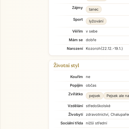
Zájmy
tanec
Sport
lyžování
Věřím
v sebe
Mám se
dobře
Narození
Kozoroh
(22.12.-19.1.)
Životní styl
Kouřím
ne
Popíjím
občas
Zvířátko
pejsek
Pejsek ale n
Vzdělání
středoškolské
Živobytí
zdravotnictví, Chalupaře
Sociální třída
nižší střední