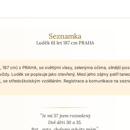
Seznamka
Luděk 61 let 187 cm PRAHA
t, 187 cm) z PRAHA, se světlými vlasy, zelenýma očima, silnější pos
vždy. Luděk se popisuje jako otevřený. Mezi jeho zájmy patří tanec
ák, se středoškolským vzděláním. Registrace a komunikace na sez
“
 - seznamka profil
Je mi 57 jsem rozvedený
Dvě děti 30 a 35.
”
Byt , auto, chalupu acháty mám