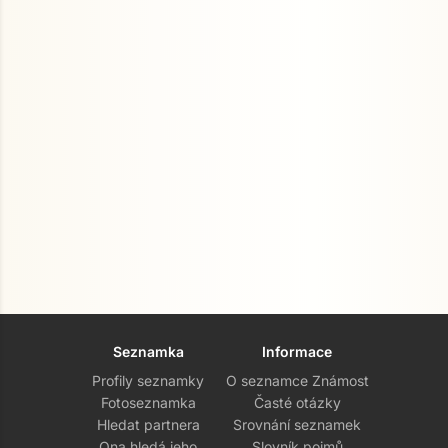
Seznamka
Informace
Profily seznamky
O seznamce Známost
Fotoseznamka
Časté otázky
Hledat partnera
Srovnání seznamek
Ona hledá jeho
Slovník pojmů