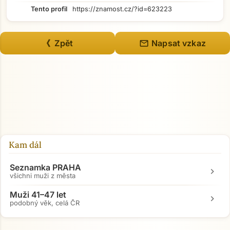
Tento profil
https://znamost.cz/?id=623223
mail
《 Zpět
Napsat vzkaz
Kam dál
Seznamka PRAHA
chevron_right
všichni muži z města
Muži 41–47 let
chevron_right
podobný věk, celá ČR