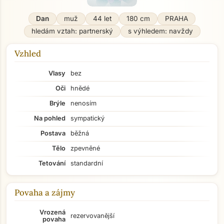
Dan
muž
44 let
180 cm
PRAHA
hledám vztah: partnerský
s výhledem: navždy
Vzhled
Vlasy
bez
Oči
hnědé
Brýle
nenosím
Na pohled
sympatický
Postava
běžná
Tělo
zpevněné
Tetování
standardní
Povaha a zájmy
Vrozená
rezervovanější
povaha