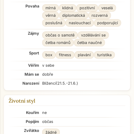
Povaha
mírná
klidná
pozitivní
veselá
věrná
diplomatická
rozverná
poslušná
naslouchací
podporující
Zájmy
občas o samotě
vzdělávání se
četba románů
četba naučné
Sport
box
fitness
plavání
turistika
Věřím
v sebe
Mám se
dobře
Narození
Blíženci
(21.5.-21.6.)
Životní styl
Kouřím
ne
Popíjím
občas
Zvířátko
žádné