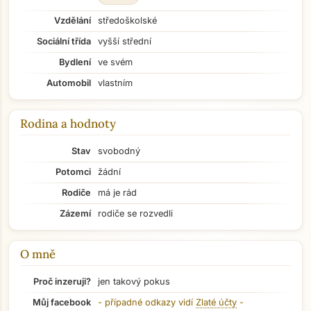
Vzdělání
středoškolské
Sociální třída
vyšší střední
Bydlení
ve svém
Automobil
vlastním
Rodina a hodnoty
Stav
svobodný
Potomci
žádní
Rodiče
má je rád
Zázemí
rodiče se rozvedli
O mně
Přejít na hlavní obsah
Proč inzeruji?
jen takový pokus
Můj facebook
- případné odkazy vidí
Zlaté účty
-