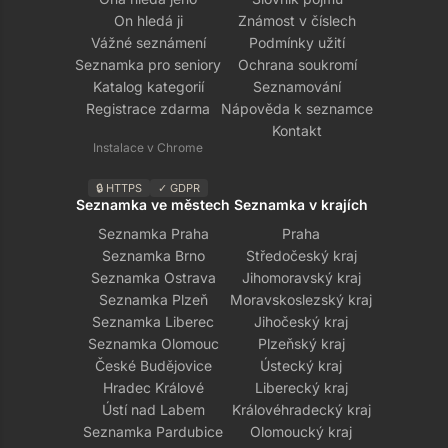
On hledá ji
Známost v číslech
Vážné seznámení
Podmínky užití
Seznamka pro seniory
Ochrana soukromí
Katalog kategorií
Seznamování
Registrace zdarma
Nápověda k seznamce
Kontakt
Instalace v Chrome
🔒 HTTPS
✓ GDPR
Seznamka ve městech
Seznamka v krajích
Seznamka Praha
Praha
Seznamka Brno
Středočeský kraj
Seznamka Ostrava
Jihomoravský kraj
Seznamka Plzeň
Moravskoslezský kraj
Seznamka Liberec
Jihočeský kraj
Seznamka Olomouc
Plzeňský kraj
České Budějovice
Ústecký kraj
Hradec Králové
Liberecký kraj
Ústí nad Labem
Královéhradecký kraj
Seznamka Pardubice
Olomoucký kraj