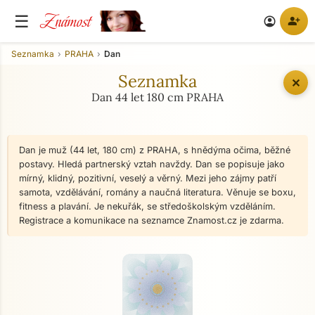
Známost
☰
person_add
account_circle
Seznamka
PRAHA
Dan
Seznamka
✕
Dan 44 let 180 cm PRAHA
Dan je muž (44 let, 180 cm) z PRAHA, s hnědýma očima, běžné
postavy. Hledá partnerský vztah navždy. Dan se popisuje jako
mírný, klidný, pozitivní, veselý a věrný. Mezi jeho zájmy patří
samota, vzdělávání, romány a naučná literatura. Věnuje se boxu,
fitness a plavání. Je nekuřák, se středoškolským vzděláním.
Registrace a komunikace na seznamce Znamost.cz je zdarma.