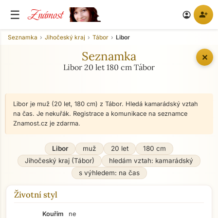
Známost
☰
person_add
account_circle
Seznamka
Jihočeský kraj
Tábor
Libor
Seznamka
✕
Libor 20 let 180 cm Tábor
Libor je muž (20 let, 180 cm) z Tábor. Hledá kamarádský vztah
na čas. Je nekuřák. Registrace a komunikace na seznamce
Znamost.cz je zdarma.
Libor
muž
20 let
180 cm
Jihočeský kraj (Tábor)
hledám vztah: kamarádský
s výhledem: na čas
Životní styl
Kouřím
ne