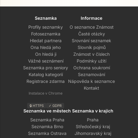
Seznamka
Informace
Profily seznamky
O seznamce Známost
Fotoseznamka
Časté otázky
Hledat partnera
Srovnání seznamek
Ona hledá jeho
Slovník pojmů
On hledá ji
Známost v číslech
Vážné seznámení
Podmínky užití
Seznamka pro seniory
Ochrana soukromí
Katalog kategorií
Seznamování
Registrace zdarma
Nápověda k seznamce
Kontakt
Instalace v Chrome
🔒 HTTPS
✓ GDPR
Seznamka ve městech
Seznamka v krajích
Seznamka Praha
Praha
Seznamka Brno
Středočeský kraj
Seznamka Ostrava
Jihomoravský kraj