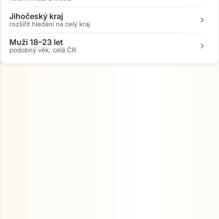
Jihočeský kraj
chevron_right
rozšířit hledání na celý kraj
Muži 18–23 let
chevron_right
podobný věk, celá ČR
Přejít na hlavní obsah