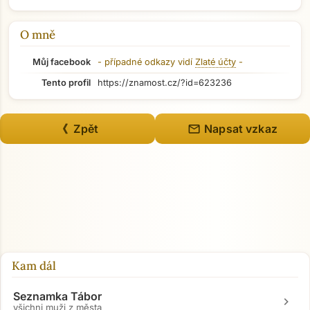
O mně
Můj facebook
- případné odkazy vidí
Zlaté účty
-
Tento profil
https://znamost.cz/?id=623236
mail
《 Zpět
Napsat vzkaz
Kam dál
Seznamka Tábor
chevron_right
všichni muži z města