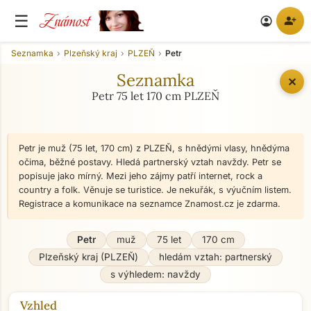
Známost
☰
person_add
account_circle
Seznamka
Plzeňský kraj
PLZEŇ
Petr
Seznamka
✕
Petr 75 let 170 cm PLZEŇ
Petr je muž (75 let, 170 cm) z PLZEŇ, s hnědými vlasy, hnědýma
očima, běžné postavy. Hledá partnerský vztah navždy. Petr se
popisuje jako mírný. Mezi jeho zájmy patří internet, rock a
country a folk. Věnuje se turistice. Je nekuřák, s výučním listem.
Registrace a komunikace na seznamce Znamost.cz je zdarma.
Petr
muž
75 let
170 cm
Plzeňský kraj (PLZEŇ)
hledám vztah: partnerský
s výhledem: navždy
Vzhled