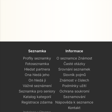
Seznamka
Informace
Profily seznamky
O seznamce Známost
Fotoseznamka
Časté otázky
Hledat partnera
Srovnání seznamek
Ona hledá jeho
Slovník pojmů
On hledá ji
Známost v číslech
Vážné seznámení
Podmínky užití
Seznamka pro seniory
Ochrana soukromí
Katalog kategorií
Seznamování
Registrace zdarma
Nápověda k seznamce
Kontakt
Instalace v Chrome