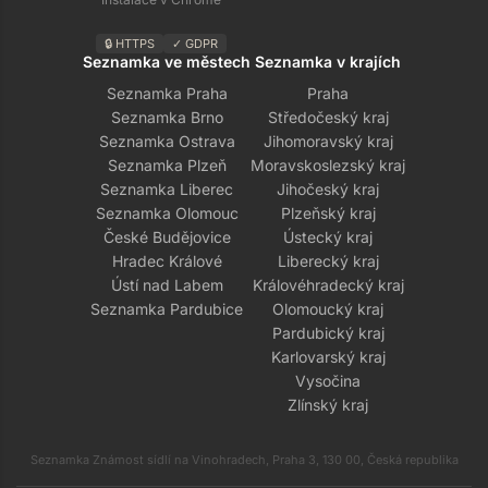
🔒 HTTPS
✓ GDPR
Seznamka ve městech
Seznamka v krajích
Seznamka Praha
Praha
Seznamka Brno
Středočeský kraj
Seznamka Ostrava
Jihomoravský kraj
Seznamka Plzeň
Moravskoslezský kraj
Seznamka Liberec
Jihočeský kraj
Seznamka Olomouc
Plzeňský kraj
České Budějovice
Ústecký kraj
Hradec Králové
Liberecký kraj
Ústí nad Labem
Královéhradecký kraj
Seznamka Pardubice
Olomoucký kraj
Pardubický kraj
Karlovarský kraj
Vysočina
Zlínský kraj
Seznamka Známost sídlí na Vinohradech, Praha 3, 130 00, Česká republika