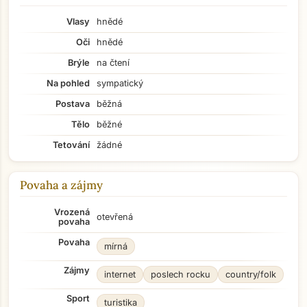
Vlasy
hnědé
Oči
hnědé
Brýle
na čtení
Na pohled
sympatický
Postava
běžná
Tělo
běžné
Tetování
žádné
Povaha a zájmy
Vrozená
otevřená
povaha
Povaha
mírná
Zájmy
internet
poslech rocku
country/folk
Sport
turistika