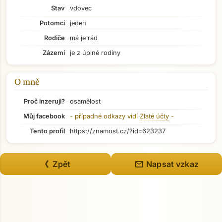
Stav
vdovec
Potomci
jeden
Rodiče
má je rád
Zázemí
je z úplné rodiny
O mně
Proč inzeruji?
osamělost
Můj facebook
- případné odkazy vidí
Zlaté účty
-
Tento profil
https://znamost.cz/?id=623237
Přejít na hlavní obsah
mail
《 Zpět
Napsat vzkaz