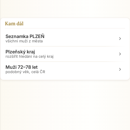
Kam dál
Seznamka PLZEŇ
chevron_right
všichni muži z města
Plzeňský kraj
chevron_right
rozšířit hledání na celý kraj
Muži 72–78 let
chevron_right
podobný věk, celá ČR