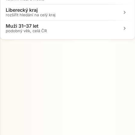
Liberecký kraj
chevron_right
rozšířit hledání na celý kraj
Muži 31–37 let
chevron_right
podobný věk, celá ČR
Přejít na hlavní obsah