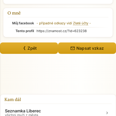
O mně
Můj facebook
- případné odkazy vidí
Zlaté účty
-
Tento profil
https://znamost.cz/?id=623238
mail
《 Zpět
Napsat vzkaz
Kam dál
Seznamka Liberec
chevron_right
všichni muži z města