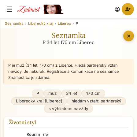
Známost
☰
person_add
account_circle
Seznamka
Liberecký kraj
Liberec
P
Seznamka
✕
P 34 let 170 cm Liberec
P je muž (34 let, 170 cm) z Liberce. Hledá partnerský vztah
navždy. Je nekuřák. Registrace a komunikace na seznamce
Znamost.cz je zdarma.
P
muž
34 let
170 cm
Liberecký kraj (Liberec)
hledám vztah: partnerský
s výhledem: navždy
Životní styl
Kouřím
ne