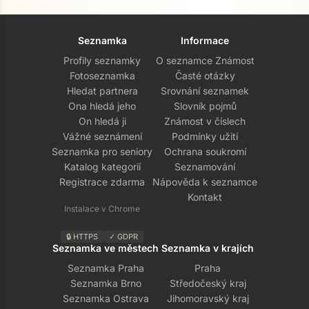
Seznamka
Informace
Profily seznamky
O seznamce Známost
Fotoseznamka
Časté otázky
Hledat partnera
Srovnání seznamek
Ona hledá jeho
Slovník pojmů
On hledá ji
Známost v číslech
Vážné seznámení
Podmínky užití
Seznamka pro seniory
Ochrana soukromí
Katalog kategorií
Seznamování
Registrace zdarma
Nápověda k seznamce
Kontakt
Instalace v Chrome
🔒 HTTPS
✓ GDPR
Seznamka ve městech
Seznamka v krajích
Seznamka Praha
Praha
Seznamka Brno
Středočeský kraj
Seznamka Ostrava
Jihomoravský kraj