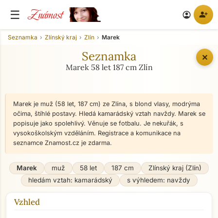
Známost
☰
person_add
account_circle
Seznamka
Zlínský kraj
Zlín
Marek
Seznamka
✕
Marek 58 let 187 cm Zlín
Marek je muž (58 let, 187 cm) ze Zlína, s blond vlasy, modrýma
očima, štíhlé postavy. Hledá kamarádský vztah navždy. Marek se
popisuje jako spolehlivý. Věnuje se fotbalu. Je nekuřák, s
vysokoškolským vzděláním. Registrace a komunikace na
seznamce Znamost.cz je zdarma.
Marek
muž
58 let
187 cm
Zlínský kraj (Zlín)
hledám vztah: kamarádský
s výhledem: navždy
Vzhled