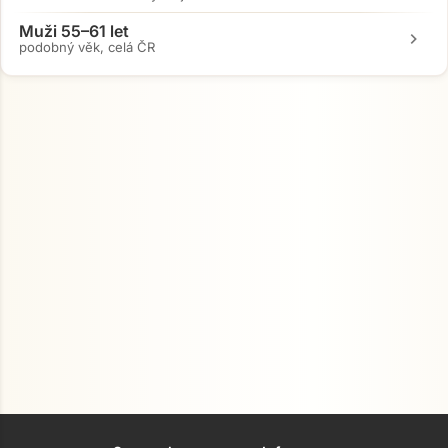
Muži 55–61 let
chevron_right
podobný věk, celá ČR