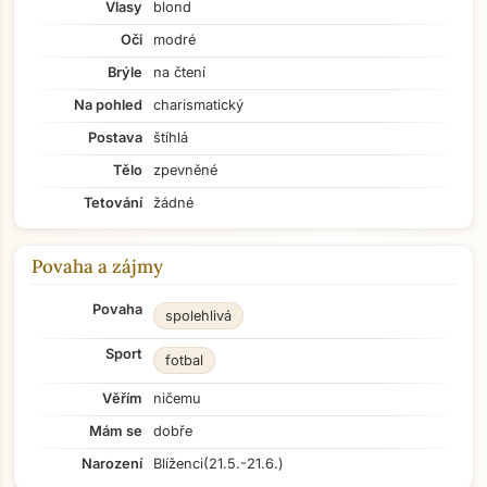
Vlasy
blond
Oči
modré
Brýle
na čtení
Na pohled
charismatický
Postava
štíhlá
Tělo
zpevněné
Tetování
žádné
Povaha a zájmy
Povaha
spolehlivá
Sport
fotbal
Věřím
ničemu
Mám se
dobře
Narození
Blíženci
(21.5.-21.6.)