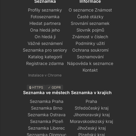
Seznamka
Informace
Profily seznamky
O seznamce Známost
Fotoseznamka
Časté otázky
Hledat partnera
Srovnání seznamek
Ona hledá jeho
Slovník pojmů
On hledá ji
Známost v číslech
Vážné seznámení
Podmínky užití
Seznamka pro seniory
Ochrana soukromí
Katalog kategorií
Seznamování
Registrace zdarma
Nápověda k seznamce
Kontakt
Instalace v Chrome
🔒 HTTPS
✓ GDPR
Seznamka ve městech
Seznamka v krajích
Seznamka Praha
Praha
Seznamka Brno
Středočeský kraj
Seznamka Ostrava
Jihomoravský kraj
Seznamka Plzeň
Moravskoslezský kraj
Seznamka Liberec
Jihočeský kraj
Seznamka Olomouc
Plzeňský kraj