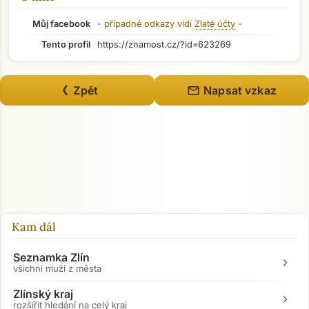
Můj facebook
- případné odkazy vidí
Zlaté účty
-
Tento profil
https://znamost.cz/?id=623269
mail
《 Zpět
Napsat vzkaz
Přejít na hlavní obsah
Kam dál
Seznamka Zlín
chevron_right
všichni muži z města
Zlínský kraj
chevron_right
rozšířit hledání na celý kraj