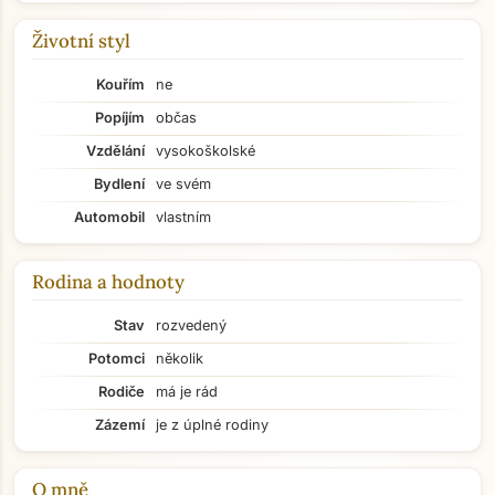
Životní styl
Kouřím
ne
Popíjím
občas
Vzdělání
vysokoškolské
Bydlení
ve svém
Automobil
vlastním
Rodina a hodnoty
Stav
rozvedený
Potomci
několik
Rodiče
má je rád
Zázemí
je z úplné rodiny
O mně