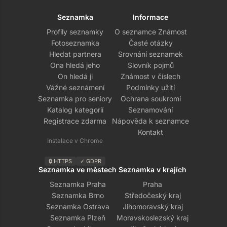
Seznamka
Informace
Profily seznamky
O seznamce Známost
Fotoseznamka
Časté otázky
Hledat partnera
Srovnání seznamek
Ona hledá jeho
Slovník pojmů
On hledá ji
Známost v číslech
Vážné seznámení
Podmínky užití
Seznamka pro seniory
Ochrana soukromí
Katalog kategorií
Seznamování
Registrace zdarma
Nápověda k seznamce
Kontakt
Instalace v Chrome
🔒 HTTPS
✓ GDPR
Seznamka ve městech
Seznamka v krajích
Seznamka Praha
Praha
Seznamka Brno
Středočeský kraj
Seznamka Ostrava
Jihomoravský kraj
Seznamka Plzeň
Moravskoslezský kraj