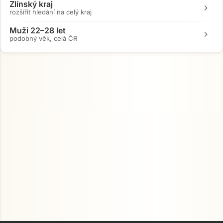
Zlínský kraj
chevron_right
rozšířit hledání na celý kraj
Muži 22–28 let
chevron_right
podobný věk, celá ČR
Přejít na hlavní obsah