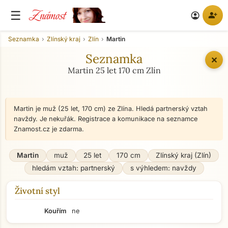
Známost
☰
person_add
account_circle
Seznamka
Zlínský kraj
Zlín
Martin
Seznamka
✕
Martin 25 let 170 cm Zlín
Martin je muž (25 let, 170 cm) ze Zlína. Hledá partnerský vztah
navždy. Je nekuřák. Registrace a komunikace na seznamce
Znamost.cz je zdarma.
Martin
muž
25 let
170 cm
Zlínský kraj (Zlín)
hledám vztah: partnerský
s výhledem: navždy
Životní styl
Kouřím
ne