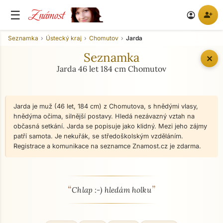
Známost
☰
person_add
account_circle
Seznamka
Ústecký kraj
Chomutov
Jarda
Seznamka
✕
Jarda 46 let 184 cm Chomutov
Jarda je muž (46 let, 184 cm) z Chomutova, s hnědými vlasy,
hnědýma očima, silnější postavy. Hledá nezávazný vztah na
občasná setkání. Jarda se popisuje jako klidný. Mezi jeho zájmy
patří samota. Je nekuřák, se středoškolským vzděláním.
Registrace a komunikace na seznamce Znamost.cz je zdarma.
“
”
O mně - seznamka profil
Chlap :-) hledám holku