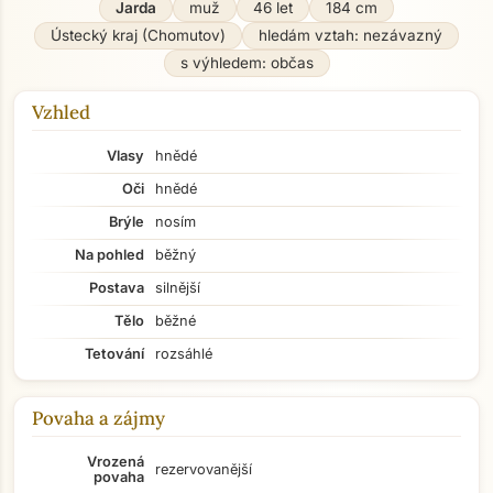
Jarda
muž
46 let
184 cm
Ústecký kraj (Chomutov)
hledám vztah: nezávazný
s výhledem: občas
Vzhled
Vlasy
hnědé
Oči
hnědé
Brýle
nosím
Na pohled
běžný
Postava
silnější
Tělo
běžné
Tetování
rozsáhlé
Povaha a zájmy
Vrozená
rezervovanější
povaha