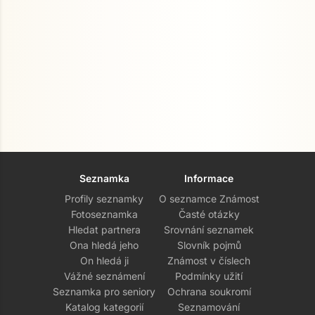
Seznamka
Informace
Profily seznamky
O seznamce Známost
Fotoseznamka
Časté otázky
Hledat partnera
Srovnání seznamek
Ona hledá jeho
Slovník pojmů
On hledá ji
Známost v číslech
Vážné seznámení
Podmínky užití
Seznamka pro seniory
Ochrana soukromí
Katalog kategorií
Seznamování