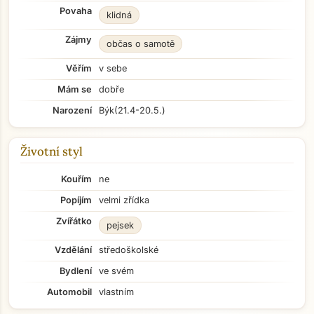
Povaha
klidná
Zájmy
občas o samotě
Věřím
v sebe
Mám se
dobře
Narození
Býk
(21.4-20.5.)
Životní styl
Kouřím
ne
Popíjím
velmi zřídka
Zvířátko
pejsek
Vzdělání
středoškolské
Bydlení
ve svém
Automobil
vlastním