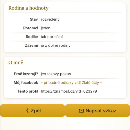
Rodina a hodnoty
Stav
rozvedený
Potomci
jeden
Rodiče
tak normální
Zázemí
je z úplné rodiny
O mně
Proč inzeruji?
jen takový pokus
Můj facebook
- případné odkazy vidí
Zlaté účty
-
Tento profil
https://znamost.cz/?id=623279
Přejít na hlavní obsah
mail
《 Zpět
Napsat vzkaz