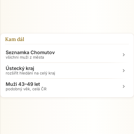
Kam dál
Seznamka Chomutov
chevron_right
všichni muži z města
Ústecký kraj
chevron_right
rozšířit hledání na celý kraj
Muži 43–49 let
chevron_right
podobný věk, celá ČR