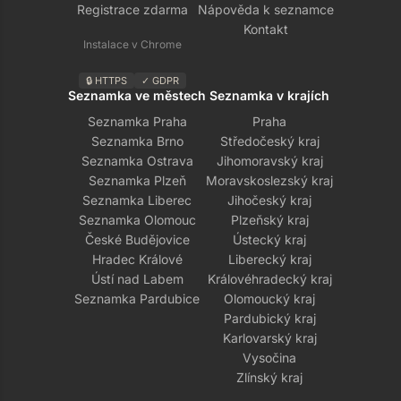
Registrace zdarma
Nápověda k seznamce
Kontakt
Instalace v Chrome
🔒 HTTPS
✓ GDPR
Seznamka ve městech
Seznamka v krajích
Seznamka Praha
Praha
Seznamka Brno
Středočeský kraj
Seznamka Ostrava
Jihomoravský kraj
Seznamka Plzeň
Moravskoslezský kraj
Seznamka Liberec
Jihočeský kraj
Seznamka Olomouc
Plzeňský kraj
České Budějovice
Ústecký kraj
Hradec Králové
Liberecký kraj
Ústí nad Labem
Královéhradecký kraj
Seznamka Pardubice
Olomoucký kraj
Pardubický kraj
Karlovarský kraj
Vysočina
Zlínský kraj