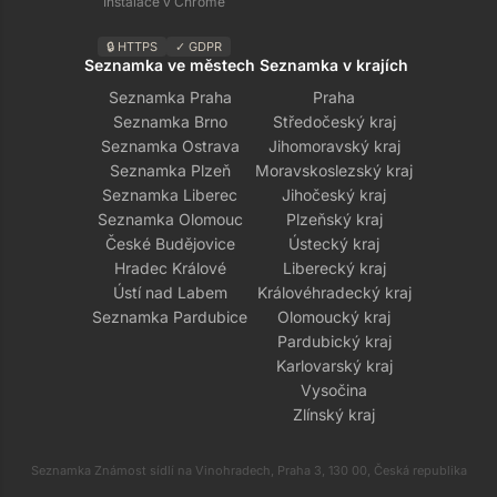
Instalace v Chrome
🔒 HTTPS
✓ GDPR
Seznamka ve městech
Seznamka v krajích
Seznamka Praha
Praha
Seznamka Brno
Středočeský kraj
Seznamka Ostrava
Jihomoravský kraj
Seznamka Plzeň
Moravskoslezský kraj
Seznamka Liberec
Jihočeský kraj
Seznamka Olomouc
Plzeňský kraj
České Budějovice
Ústecký kraj
Hradec Králové
Liberecký kraj
Ústí nad Labem
Královéhradecký kraj
Seznamka Pardubice
Olomoucký kraj
Pardubický kraj
Karlovarský kraj
Vysočina
Zlínský kraj
Seznamka Známost sídlí na Vinohradech, Praha 3, 130 00, Česká republika