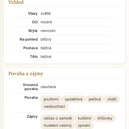
Vzhled
Vlasy
světlé
Oči
modré
Brýle
nenosím
Na pohled
běžný
Postava
běžná
Tělo
běžné
Povaha a zájmy
Vrozená
otevřená
povaha
Povaha
pozitivní
spolehlivá
pečlivá
vůdčí
naslouchací
Zájmy
občas o samotě
kutilství
křížovky
hudební nástroj
zpívání