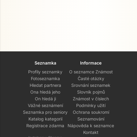
Seznamka
Informace
Profily seznamky
O seznamce Známost
Fotoseznamka
Časté otázky
Hledat partnera
Srovnání seznamek
Ona hledá jeho
Slovník pojmů
On hledá ji
Známost v číslech
Vážné seznámení
Podmínky užití
Seznamka pro seniory
Ochrana soukromí
Katalog kategorií
Seznamování
Registrace zdarma
Nápověda k seznamce
Kontakt