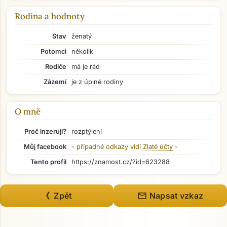
Rodina a hodnoty
Stav
ženatý
Potomci
několik
Rodiče
má je rád
Zázemí
je z úplné rodiny
O mně
Proč inzeruji?
rozptýlení
Můj facebook
- případné odkazy vidí
Zlaté účty
-
Přejít na hlavní obsah
Tento profil
https://znamost.cz/?id=623288
mail
《 Zpět
Napsat vzkaz