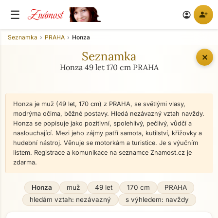
Známost
☰
person_add
account_circle
Seznamka
PRAHA
Honza
Seznamka
✕
Honza 49 let 170 cm PRAHA
Honza je muž (49 let, 170 cm) z PRAHA, se světlými vlasy,
modrýma očima, běžné postavy. Hledá nezávazný vztah navždy.
Honza se popisuje jako pozitivní, spolehlivý, pečlivý, vůdčí a
naslouchající. Mezi jeho zájmy patří samota, kutilství, křížovky a
hudební nástroj. Věnuje se motorkám a turistice. Je s výučním
listem. Registrace a komunikace na seznamce Znamost.cz je
zdarma.
Honza
muž
49 let
170 cm
PRAHA
hledám vztah: nezávazný
s výhledem: navždy