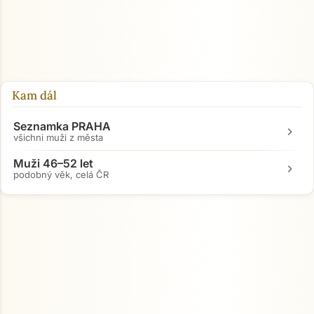
Kam dál
Seznamka PRAHA
chevron_right
všichni muži z města
Muži 46–52 let
chevron_right
podobný věk, celá ČR