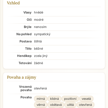
Vzhled
Vlasy
hnědé
Oči
modré
Brýle
nenosím
Na pohled
sympatický
Postava
štíhlá
Tělo
běžné
Hendikep
zcela jiný
Tetování
žádné
Povaha a zájmy
Vrozená
otevřená
povaha
Povaha
mírná
klidná
pozitivní
veselá
věrná
obětavá
ulítlá
otevřená