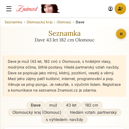
Známost
☰
person_add
account_circle
Seznamka
Olomoucký kraj
Olomouc
Dave
Seznamka
✕
Dave 43 let 182 cm Olomouc
Dave je muž (43 let, 182 cm) z Olomouce, s hnědými vlasy,
modrýma očima, štíhlé postavy. Hledá partnerský vztah navždy.
Dave se popisuje jako mírný, klidný, pozitivní, veselý a věrný.
Mezi jeho zájmy patří kutilství, internet, programování a pop.
Věnuje se ping-pongu. Je nekuřák, s výučním listem. Registrace
a komunikace na seznamce Znamost.cz je zdarma.
Dave
muž
43 let
182 cm
Olomoucký kraj (Olomouc)
hledám vztah: partnerský
s výhledem: navždy