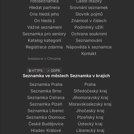
Fotoseznamka
Časté otázky
Hledat partnera
Srovnání seznamek
Ona hledá jeho
Slovník pojmů
On hledá ji
Známost v číslech
Vážné seznámení
Podmínky užití
Seznamka pro seniory
Ochrana soukromí
Katalog kategorií
Seznamování
Registrace zdarma
Nápověda k seznamce
Kontakt
Instalace v Chrome
🔒 HTTPS
✓ GDPR
Seznamka ve městech
Seznamka v krajích
Seznamka Praha
Praha
Seznamka Brno
Středočeský kraj
Seznamka Ostrava
Jihomoravský kraj
Seznamka Plzeň
Moravskoslezský kraj
Seznamka Liberec
Jihočeský kraj
Seznamka Olomouc
Plzeňský kraj
České Budějovice
Ústecký kraj
Hradec Králové
Liberecký kraj