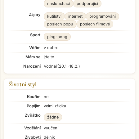
naslouchací
podporující
Zájmy
kutilství
internet
programování
poslech popu
poslech filmové
Sport
ping-pong
Věřím
v dobro
Mám se
jde to
Narození
Vodnář
(20.1.-18.2.)
Životní styl
Kouřím
ne
Popíjím
velmi zřídka
Zvířátko
žádné
Vzdělání
vyučení
Živobytí
dělník