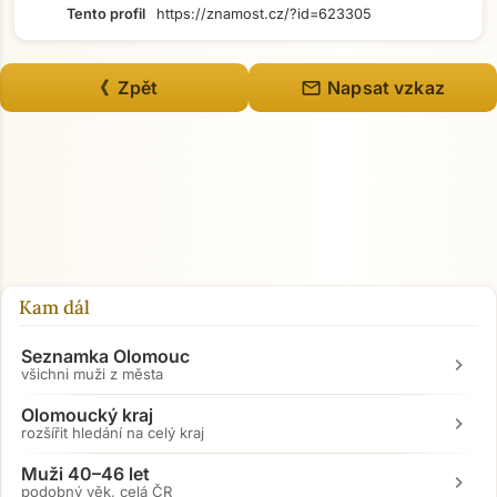
Tento profil
https://znamost.cz/?id=623305
mail
《 Zpět
Napsat vzkaz
Kam dál
Seznamka Olomouc
chevron_right
všichni muži z města
Olomoucký kraj
chevron_right
rozšířit hledání na celý kraj
Muži 40–46 let
chevron_right
podobný věk, celá ČR