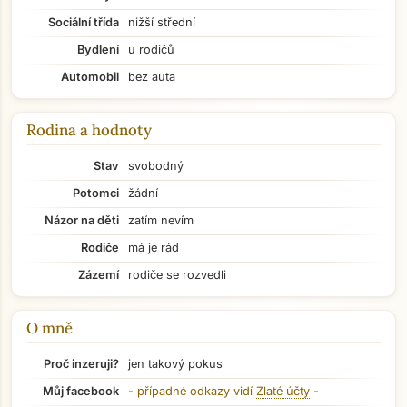
Sociální třída
nižší střední
Bydlení
u rodičů
Automobil
bez auta
Rodina a hodnoty
Stav
svobodný
Potomci
žádní
Názor na děti
zatím nevím
Rodiče
má je rád
Zázemí
rodiče se rozvedli
O mně
Proč inzeruji?
jen takový pokus
Přejít na hlavní obsah
Můj facebook
- případné odkazy vidí
Zlaté účty
-