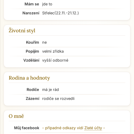
Mám se
jde to
Narození
Střelec
(22.11.-21.12.)
Životní styl
Kouřím
ne
Popíjím
velmi zřídka
Vzdělání
vyšší odborné
Rodina a hodnoty
Rodiče
má je rád
Zázemí
rodiče se rozvedli
O mně
Můj facebook
- případné odkazy vidí
Zlaté účty
-