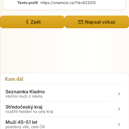
Tento profil
https://znamost.cz/?id=623313
mail
《 Zpět
Napsat vzkaz
Přejít na hlavní obsah
Kam dál
Seznamka Kladno
chevron_right
všichni muži z města
Středočeský kraj
chevron_right
rozšířit hledání na celý kraj
Muži 45–51 let
chevron_right
podobný věk, celá ČR