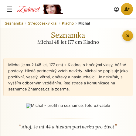
Známost
☰
person_add
account_circle
Seznamka
Středočeský kraj
Kladno
Michal
Seznamka
✕
Michal 48 let 177 cm Kladno
Michal je muž (48 let, 177 cm) z Kladna, s hnědými vlasy, běžné
postavy. Hledá partnerský vztah navždy. Michal se popisuje jako
pozitivní, veselý, věrný, obětavý a naslouchající. Je nekuřák, s
vyšším odborným vzděláním. Registrace a komunikace na
seznamce Znamost.cz je zdarma.
“
”
O mně - seznamka profil
Ahoj. Je mi 44 a hledám partnerku pro život