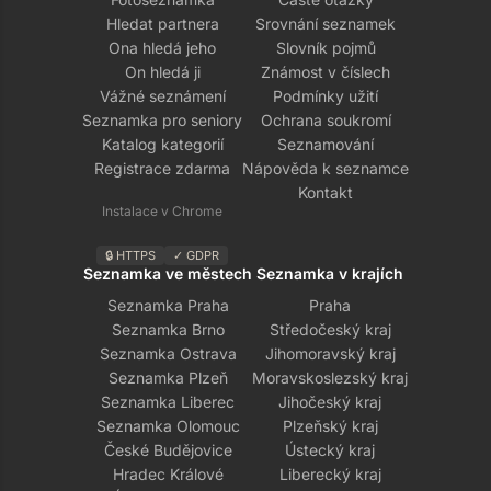
Hledat partnera
Srovnání seznamek
Ona hledá jeho
Slovník pojmů
On hledá ji
Známost v číslech
Vážné seznámení
Podmínky užití
Seznamka pro seniory
Ochrana soukromí
Katalog kategorií
Seznamování
Registrace zdarma
Nápověda k seznamce
Kontakt
Instalace v Chrome
🔒 HTTPS
✓ GDPR
Seznamka ve městech
Seznamka v krajích
Seznamka Praha
Praha
Seznamka Brno
Středočeský kraj
Seznamka Ostrava
Jihomoravský kraj
Seznamka Plzeň
Moravskoslezský kraj
Seznamka Liberec
Jihočeský kraj
Seznamka Olomouc
Plzeňský kraj
České Budějovice
Ústecký kraj
Hradec Králové
Liberecký kraj