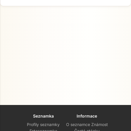
Seznamka
Informace
Profily seznamky
O seznamce Známost
Fotoseznamka
Časté otázky