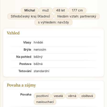
Michal
muž
48 let
177 cm
Středočeský kraj (Kladno)
hledám vztah: partnerský
s výhledem: navždy
Vzhled
Vlasy
hnědé
Brýle
nenosím
Na pohled
běžný
Postava
běžná
Tetování
standardní
Povaha a zájmy
Povaha
pozitivní
veselá
věrná
obětavá
naslouchací