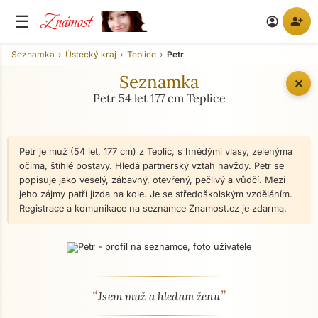
Známost
☰
person_add
account_circle
Seznamka
Ústecký kraj
Teplice
Petr
Seznamka
✕
Petr 54 let 177 cm Teplice
Petr je muž (54 let, 177 cm) z Teplic, s hnědými vlasy, zelenýma
očima, štíhlé postavy. Hledá partnerský vztah navždy. Petr se
popisuje jako veselý, zábavný, otevřený, pečlivý a vůdčí. Mezi
jeho zájmy patří jízda na kole. Je se středoškolským vzděláním.
Registrace a komunikace na seznamce Znamost.cz je zdarma.
“
”
O mně - seznamka profil
Jsem muž a hledam ženu