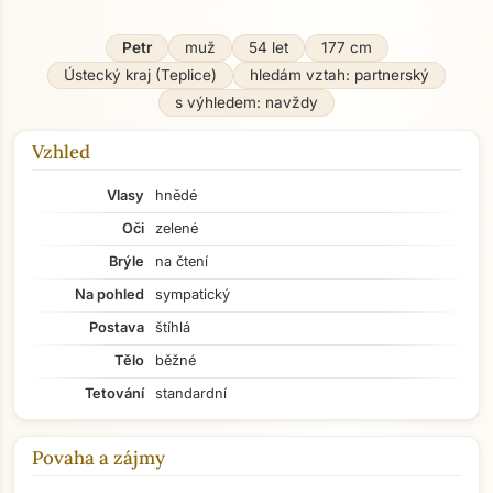
Petr
muž
54 let
177 cm
Ústecký kraj (Teplice)
hledám vztah: partnerský
s výhledem: navždy
Vzhled
Vlasy
hnědé
Oči
zelené
Brýle
na čtení
Na pohled
sympatický
Postava
štíhlá
Tělo
běžné
Tetování
standardní
Povaha a zájmy