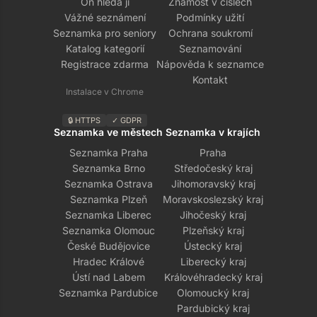
On hledá ji
Známost v číslech
Vážné seznámení
Podmínky užití
Seznamka pro seniory
Ochrana soukromí
Katalog kategorií
Seznamování
Registrace zdarma
Nápověda k seznamce
Kontakt
Instalace v Chrome
🔒 HTTPS
✓ GDPR
Seznamka ve městech
Seznamka v krajích
Seznamka Praha
Praha
Seznamka Brno
Středočeský kraj
Seznamka Ostrava
Jihomoravský kraj
Seznamka Plzeň
Moravskoslezský kraj
Seznamka Liberec
Jihočeský kraj
Seznamka Olomouc
Plzeňský kraj
České Budějovice
Ústecký kraj
Hradec Králové
Liberecký kraj
Ústí nad Labem
Královéhradecký kraj
Seznamka Pardubice
Olomoucký kraj
Pardubický kraj