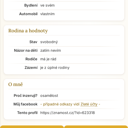
Bydlení
ve svém
Automobil
vlastním
Rodina a hodnoty
Stav
svobodný
Názor na děti
zatím nevím
Rodiče
má je rád
Zázemí
je z úplné rodiny
O mně
Proč inzeruji?
osamělost
Můj facebook
- případné odkazy vidí
Zlaté účty
-
Přejít na hlavní obsah
Tento profil
https://znamost.cz/?id=623318