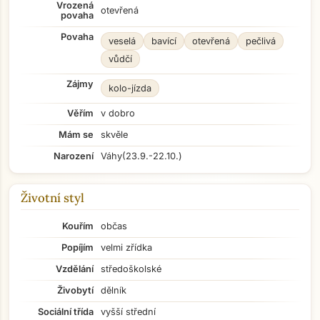
Vrozená
otevřená
povaha
Povaha
veselá
bavící
otevřená
pečlivá
vůdčí
Zájmy
kolo-jízda
Věřím
v dobro
Mám se
skvěle
Narození
Váhy
(23.9.-22.10.)
Životní styl
Kouřím
občas
Popíjím
velmi zřídka
Vzdělání
středoškolské
Živobytí
dělník
Sociální třída
vyšší střední