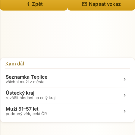
mail
《 Zpět
Napsat vzkaz
Kam dál
Seznamka Teplice
chevron_right
všichni muži z města
Ústecký kraj
chevron_right
rozšířit hledání na celý kraj
Muži 51–57 let
chevron_right
podobný věk, celá ČR