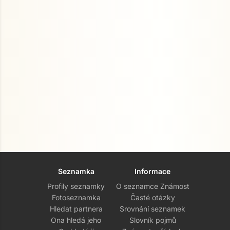
Seznamka
Informace
Profily seznamky
O seznamce Známost
Fotoseznamka
Časté otázky
Hledat partnera
Srovnání seznamek
Ona hledá jeho
Slovník pojmů