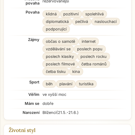
rezervovanější
povaha
Povaha
klidná
pozitivní
spolehlivá
diplomatická
pečlivá
naslouchací
podporující
Zájmy
občas o samotě
internet
vzdělávání se
poslech popu
poslech klasiky
poslech rocku
poslech filmové
četba románů
četba tisku
kina
Sport
běh
plavání
turistika
Věřím
ve vyšší moc
Mám se
dobře
Narození
Blíženci
(21.5.-21.6.)
Životní styl