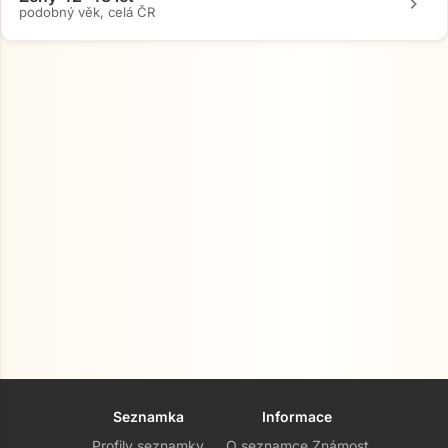
chevron_right
podobný věk, celá ČR
Seznamka
Informace
Profily seznamky
O seznamce Známost