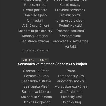
Fotoseznamka
Časté otázky
Hledat partnera
Srovnání seznamek
Ona hledá jeho
Slovník pojmů
On hledá ji
Známost v číslech
Vážné seznámení
Podmínky užití
Seznamka pro seniory
Ochrana soukromí
Katalog kategorií
Seznamování
Registrace zdarma
Nápověda k seznamce
Kontakt
Instalace v Chrome
🔒 HTTPS
✓ GDPR
Seznamka ve městech
Seznamka v krajích
Seznamka Praha
Praha
Seznamka Brno
Středočeský kraj
Seznamka Ostrava
Jihomoravský kraj
Seznamka Plzeň
Moravskoslezský kraj
Seznamka Liberec
Jihočeský kraj
Seznamka Olomouc
Plzeňský kraj
České Budějovice
Ústecký kraj