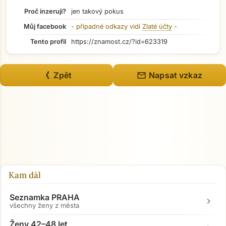
Proč inzeruji?
jen takový pokus
Můj facebook
- případné odkazy vidí
Zlaté účty
-
Tento profil
https://znamost.cz/?id=623319
mail
《 Zpět
Napsat vzkaz
Kam dál
Seznamka PRAHA
chevron_right
všechny ženy z města
Ženy 42–48 let