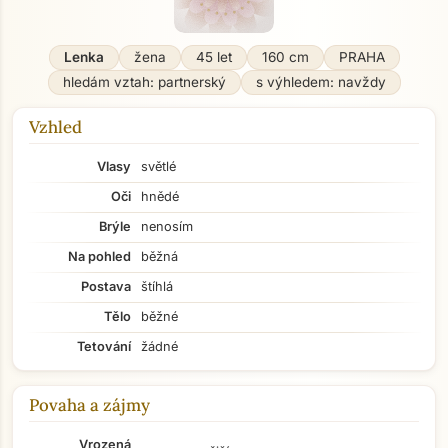
Lenka
žena
45 let
160 cm
PRAHA
hledám vztah: partnerský
s výhledem: navždy
Vzhled
Vlasy
světlé
Oči
hnědé
Brýle
nenosím
Na pohled
běžná
Postava
štíhlá
Tělo
běžné
Tetování
žádné
Povaha a zájmy
Vrozená