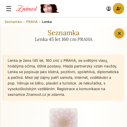
Známost
☰
person_add
account_circle
Seznamka
PRAHA
Lenka
Seznamka
✕
Lenka 45 let 160 cm PRAHA
Lenka je žena (45 let, 160 cm) z PRAHA, se světlými vlasy,
hnědýma očima, štíhlé postavy. Hledá partnerský vztah navždy.
Lenka se popisuje jako klidná, pozitivní, spolehlivá, diplomatická
a pečlivá. Mezi její zájmy patří samota, internet, vzdělávání a
pop. Věnuje se běhu, plavání a turistice. Je nekuřačka, s
vysokoškolským vzděláním. Registrace a komunikace na
seznamce Znamost.cz je zdarma.