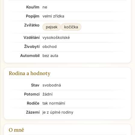
Kouřím
ne
Popíjím
velmi zřídka
Zvířátko
pejsek
kočička
Vzdělání
vysokoškolské
Živobytí
obchod
Automobil
bez auta
Rodina a hodnoty
Stav
svobodná
Potomci
žádní
Rodiče
tak normální
Zázemí
je z úplné rodiny
Přejít na hlavní obsah
O mně