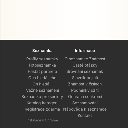
Seznamka
Informace
Profily seznamky
O seznamce Známost
Fotoseznamka
Časté otázky
Hledat partnera
Srovnání seznamek
Ona hledá jeho
Slovník pojmů
On hledá ji
Známost v číslech
Vážné seznámení
Podmínky užití
Seznamka pro seniory
Ochrana soukromí
Katalog kategorií
Seznamování
Registrace zdarma
Nápověda k seznamce
Kontakt
Instalace v Chrome