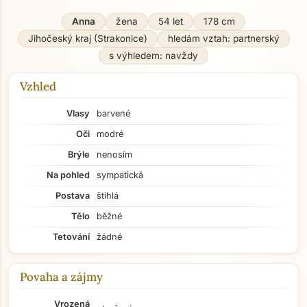
Anna
žena
54 let
178 cm
Jihočeský kraj (Strakonice)
hledám vztah: partnerský
s výhledem: navždy
Vzhled
Vlasy
barvené
Oči
modré
Brýle
nenosím
Na pohled
sympatická
Postava
štíhlá
Tělo
běžné
Tetování
žádné
Povaha a zájmy
Vrozená