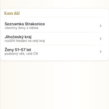
Kam dál
Seznamka Strakonice
chevron_right
všechny ženy z města
Jihočeský kraj
chevron_right
rozšířit hledání na celý kraj
Ženy 51–57 let
chevron_right
podobný věk, celá ČR