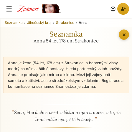
Známost
☰
person_add
account_circle
Seznamka
Jihočeský kraj
Strakonice
Anna
Seznamka
✕
Anna 54 let 178 cm Strakonice
Anna je žena (54 let, 178 cm) z Strakonice, s barvenými vlasy,
modrýma očima, štíhlé postavy. Hledá partnerský vztah navždy.
Anna se popisuje jako mírná a klidná. Mezi její zájmy patří
samota a kutilství. Je se středoškolským vzděláním. Registrace a
komunikace na seznamce Znamost.cz je zdarma.
“
O mně - seznamka profil
Žena, která chce věřit v lásku a oporu muže, v to, že
”
život může být ještě krásný...