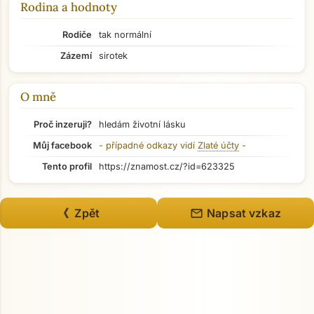
Rodina a hodnoty
Rodiče
tak normální
Zázemí
sirotek
O mně
Proč inzeruji?
hledám životní lásku
Můj facebook
- případné odkazy vidí
Zlaté účty
-
Tento profil
https://znamost.cz/?id=623325
Přejít na hlavní obsah
mail
《 Zpět
Napsat vzkaz