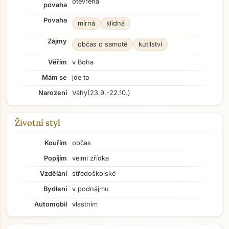
otevřená
povaha
Povaha
mírná
klidná
Zájmy
občas o samotě
kutilství
Věřím
v Boha
Mám se
jde to
Narození
Váhy
(23.9.-22.10.)
Životní styl
Kouřím
občas
Popíjím
velmi zřídka
Vzdělání
středoškolské
Bydlení
v podnájmu
Automobil
vlastním