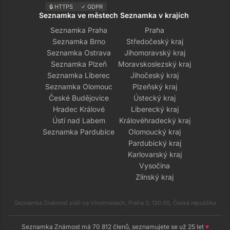
🔒 HTTPS
✓ GDPR
Seznamka ve městech
Seznamka v krajích
Seznamka Praha
Praha
Seznamka Brno
Středočeský kraj
Seznamka Ostrava
Jihomoravský kraj
Seznamka Plzeň
Moravskoslezský kraj
Seznamka Liberec
Jihočeský kraj
Seznamka Olomouc
Plzeňský kraj
České Budějovice
Ústecký kraj
Hradec Králové
Liberecký kraj
Ústí nad Labem
Královéhradecký kraj
Seznamka Pardubice
Olomoucký kraj
Pardubický kraj
Karlovarský kraj
Vysočina
Zlínský kraj
Seznamka Známost sídlí na Vinohradech, Praha 3, 130 00, Česká republika
Seznamka Známost má 70 812 členů, seznamujete se už 25 let
♥