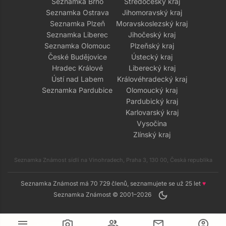
Seznamka Brno
Středočeský kraj
Seznamka Ostrava
Jihomoravský kraj
Seznamka Plzeň
Moravskoslezský kraj
Seznamka Liberec
Jihočeský kraj
Seznamka Olomouc
Plzeňský kraj
České Budějovice
Ústecký kraj
Hradec Králové
Liberecký kraj
Ústí nad Labem
Královéhradecký kraj
Seznamka Pardubice
Olomoucký kraj
Pardubický kraj
Karlovarský kraj
Vysočina
Zlínský kraj
Seznamka Známost sídlí na Vinohradech, Praha 3, 130 00, Česká republika
Seznamka Známost má 70 729 členů, seznamujete se už 25 let
♥
dark_mode
Seznamka Známost © 2001–2026
menu
camera_alt
group
mail
account_circle