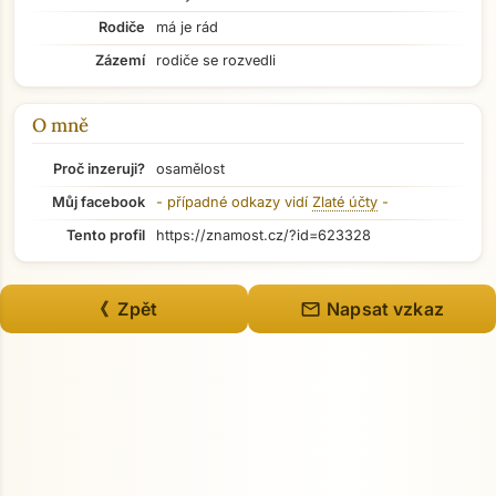
Rodiče
má je rád
Přejít na hlavní obsah
Zázemí
rodiče se rozvedli
O mně
Proč inzeruji?
osamělost
Můj facebook
- případné odkazy vidí
Zlaté účty
-
Tento profil
https://znamost.cz/?id=623328
mail
《 Zpět
Napsat vzkaz