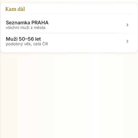
Kam dál
Seznamka PRAHA
chevron_right
všichni muži z města
Muži 50–56 let
chevron_right
podobný věk, celá ČR