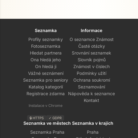
Seznamka
Informace
Profily seznamky
O seznamce Známost
Fotoseznamka
Časté otázky
Hledat partnera
Srovnání seznamek
Ona hledá jeho
Slovník pojmů
On hledá ji
Známost v číslech
Vážné seznámení
Podmínky užití
Seznamka pro seniory
Ochrana soukromí
Katalog kategorií
Seznamování
Registrace zdarma
Nápověda k seznamce
Kontakt
Instalace v Chrome
🔒 HTTPS
✓ GDPR
Seznamka ve městech
Seznamka v krajích
Seznamka Praha
Praha