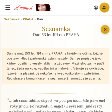
Známost
☰
person_add
account_circle
Seznamka
PRAHA
Dan
Seznamka
✕
Dan 53 let 191 cm PRAHA
Dan je muž (53 let, 191 cm) z PRAHA, s hnědýma očima, běžné
postavy. Hledá partnerský vztah navždy. Dan se popisuje jako
klidný, pozitivní, veselý, aktivní a zábavný. Mezi jeho zájmy patří
tanec, jízda na kole, vzdělávání a malování. Věnuje se cyklistice,
lyžování a plavání. Je nekuřák, s vysokoškolským vzděláním.
Registrace a komunikace na seznamce Znamost.cz je zdarma.
“
O mně - seznamka profil
...tak snad takhle: chybíš mi pod peřinou, kde jsem měl
roky jinou. Po rozvodu a majetku vyřešení, jiné cesty
naštěstí není - než začít znovu hledat - cestu do lásky