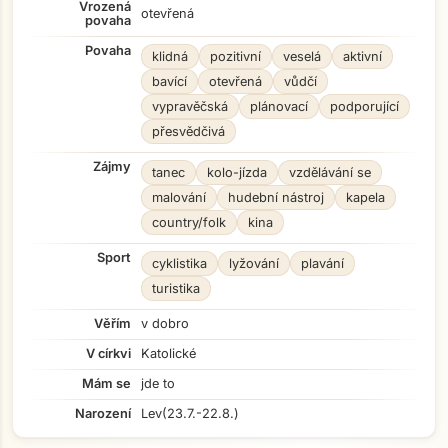
Vrozená
otevřená
povaha
Povaha
klidná
pozitivní
veselá
aktivní
bavící
otevřená
vůdčí
vypravěčská
plánovací
podporující
přesvědčivá
Zájmy
tanec
kolo-jízda
vzdělávání se
malování
hudební nástroj
kapela
country/folk
kina
Sport
cyklistika
lyžování
plavání
turistika
Věřím
v dobro
V církvi
Katolické
Mám se
jde to
Narození
Lev
(23.7.-22.8.)