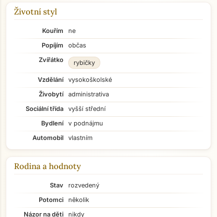
Životní styl
Kouřím
ne
Popíjím
občas
Zvířátko
rybičky
Vzdělání
vysokoškolské
Živobytí
administrativa
Sociální třída
vyšší střední
Bydlení
v podnájmu
Automobil
vlastním
Rodina a hodnoty
Stav
rozvedený
Potomci
několik
Názor na děti
nikdy