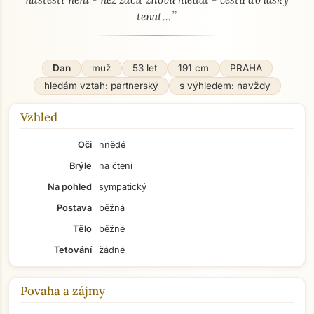
”
tenat...
Dan
muž
53 let
191 cm
PRAHA
hledám vztah: partnerský
s výhledem: navždy
Vzhled
Oči
hnědé
Brýle
na čtení
Na pohled
sympatický
Postava
běžná
Tělo
běžné
Tetování
žádné
Povaha a zájmy