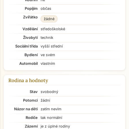
Popíjím
občas
Zvířátko
žádné
Vzdělání
středoškolské
Živobytí
technik
Sociální třída
vyšší střední
Bydlení
ve svém
Automobil
vlastním
Rodina a hodnoty
Stav
svobodný
Potomci
žádní
Názor na děti
zatím nevím
Rodiče
tak normální
Zázemí
je z úplné rodiny