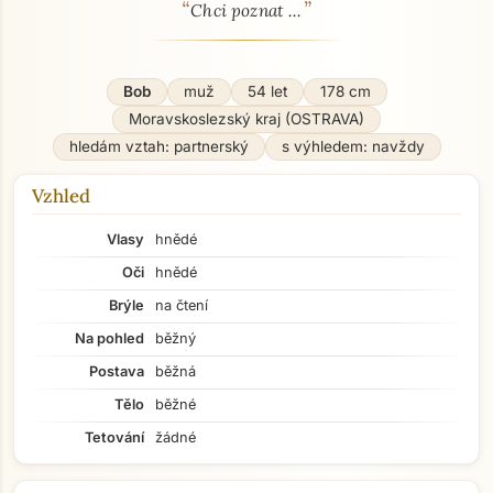
“
”
O mně - seznamka profil
Chci poznat ...
Bob
muž
54 let
178 cm
Moravskoslezský kraj (OSTRAVA)
hledám vztah: partnerský
s výhledem: navždy
Vzhled
Vlasy
hnědé
Oči
hnědé
Brýle
na čtení
Na pohled
běžný
Postava
běžná
Tělo
běžné
Tetování
žádné