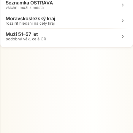
Seznamka OSTRAVA
chevron_right
všichni muži z města
Moravskoslezský kraj
chevron_right
rozšířit hledání na celý kraj
Muži 51–57 let
chevron_right
podobný věk, celá ČR