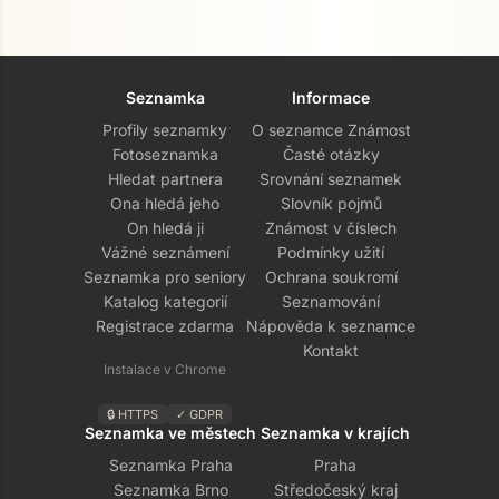
Seznamka
Informace
Profily seznamky
O seznamce Známost
Fotoseznamka
Časté otázky
Hledat partnera
Srovnání seznamek
Ona hledá jeho
Slovník pojmů
On hledá ji
Známost v číslech
Vážné seznámení
Podmínky užití
Seznamka pro seniory
Ochrana soukromí
Katalog kategorií
Seznamování
Registrace zdarma
Nápověda k seznamce
Kontakt
Instalace v Chrome
🔒 HTTPS
✓ GDPR
Seznamka ve městech
Seznamka v krajích
Seznamka Praha
Praha
Seznamka Brno
Středočeský kraj