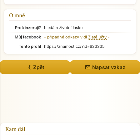
Přejít na hlavní obsah
O mně
Proč inzeruji?
hledám životní lásku
Můj facebook
- případné odkazy vidí
Zlaté účty
-
Tento profil
https://znamost.cz/?id=623335
mail
《 Zpět
Napsat vzkaz
Kam dál