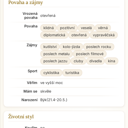
Povaha a zájmy
Vrozená
otevřená
povaha
Povaha
klidná
pozitivní
veselá
věrná
diplomatická
otevřená
vypravěčská
Zájmy
kutilství
kolo-jízda
poslech rocku
poslech metalu
poslech filmové
poslech jazzu
cluby
divadla
kina
Sport
cyklistika
turistika
Věřím
ve vyšší moc
Mám se
skvěle
Narození
Býk
(21.4-20.5.)
Životní styl
Kouřím
ne