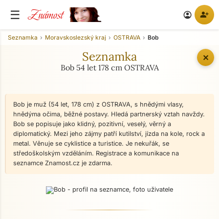
Známost
☰
person_add
account_circle
Seznamka
Moravskoslezský kraj
OSTRAVA
Bob
Seznamka
✕
Bob 54 let 178 cm OSTRAVA
Bob je muž (54 let, 178 cm) z OSTRAVA, s hnědými vlasy,
hnědýma očima, běžné postavy. Hledá partnerský vztah navždy.
Bob se popisuje jako klidný, pozitivní, veselý, věrný a
diplomatický. Mezi jeho zájmy patří kutilství, jízda na kole, rock a
metal. Věnuje se cyklistice a turistice. Je nekuřák, se
středoškolským vzděláním. Registrace a komunikace na
seznamce Znamost.cz je zdarma.