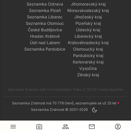
Seznamka Ostrava
Jihomoravský kraj
Seznamka Plzeň
Moravskoslezský kraj
Seznamka Liberec
Jihočeský kraj
Seznamka Olomouc
Plzeňský kraj
České Budějovice
Ústecký kraj
Hradec Králové
Liberecký kraj
Ústí nad Labem
Královéhradecký kraj
Seznamka Pardubice
Olomoucký kraj
Pardubický kraj
Karlovarský kraj
Vysočina
Zlínský kraj
Seznamka Známost sídlí na Vinohradech, Praha 3, 130 00, Česká republika
Seznamka Známost má 70 779 členů, seznamujete se už 25 let
♥
dark_mode
Seznamka Známost © 2001–2026
menu
camera_alt
group
mail
account_circle