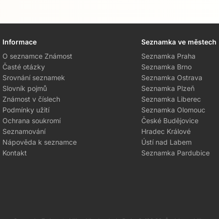
Informace
Seznamka ve městech
O seznamce Známost
Seznamka Praha
Časté otázky
Seznamka Brno
Srovnání seznamek
Seznamka Ostrava
Slovník pojmů
Seznamka Plzeň
Známost v číslech
Seznamka Liberec
Podmínky užití
Seznamka Olomouc
Ochrana soukromí
České Budějovice
Seznamování
Hradec Králové
Nápověda k seznamce
Ústí nad Labem
Kontakt
Seznamka Pardubice