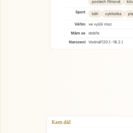
poslech filmové
kin
Sport
běh
cyklistika
pl
Věřím
ve vyšší moc
Mám se
dobře
Narození
Vodnář
(20.1.-18.2.)
Kam dál