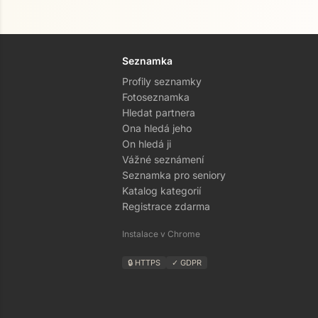
Seznamka
Profily seznamky
Fotoseznamka
Hledat partnera
Ona hledá jeho
On hledá ji
Vážné seznámení
Seznamka pro seniory
Katalog kategorií
Registrace zdarma
Instalace v Chrome
🔒 HTTPS
✓ GDPR