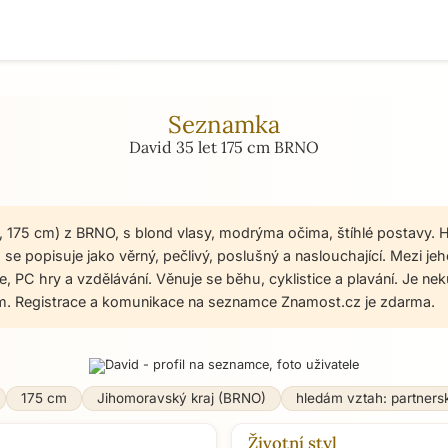
Seznamka
David 35 let 175 cm BRNO
t, 175 cm) z BRNO, s blond vlasy, modrýma očima, štíhlé postavy. 
se popisuje jako věrný, pečlivý, poslušný a naslouchající. Mezi jeh
e, PC hry a vzdělávání. Věnuje se běhu, cyklistice a plavání. Je ne
. Registrace a komunikace na seznamce Znamost.cz je zdarma.
175 cm
Jihomoravský kraj (BRNO)
hledám vztah: partners
Životní styl