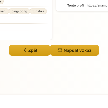
a
Tento profil
https://znamo
avání
ping-pong
turistika
mail
《 Zpět
Napsat vzkaz
Přejít na hlavní obsah