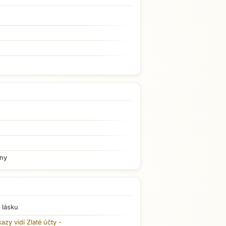
iny
 lásku
kazy vidí
Zlaté účty
-