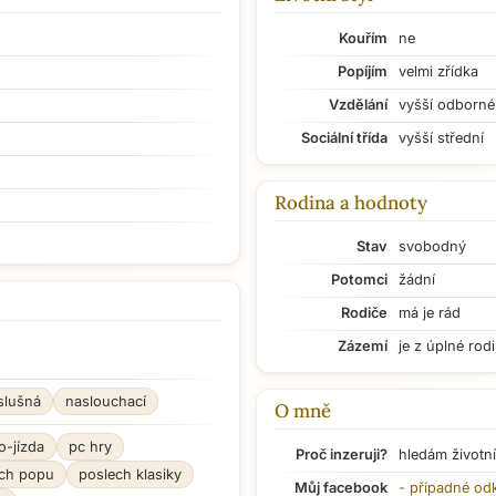
Kouřím
ne
Popíjím
velmi zřídka
Vzdělání
vyšší odborné
Sociální třída
vyšší střední
Rodina a hodnoty
Stav
svobodný
Potomci
žádní
Rodiče
má je rád
Zázemí
je z úplné rod
slušná
naslouchací
O mně
o-jízda
pc hry
Proč inzeruji?
hledám životní
ch popu
poslech klasiky
Můj facebook
- případné od