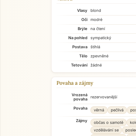
Vlasy
blond
Oči
modré
Brýle
na čtení
Na pohled
sympatický
Postava
štíhlá
Tělo
zpevněné
Tetování
žádné
Povaha a zájmy
Vrozená
rezervovanější
povaha
Povaha
věrná
pečlivá
po
Zájmy
občas o samotě
kol
vzdělávání se
posle