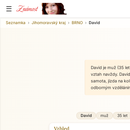
Známost
☰
Seznamka
Jihomoravský kraj
BRNO
David
David je muž (35 le
vztah navždy. David 
samota, jízda na kol
odborným vzděláním
David
muž
35 let
Vzhled