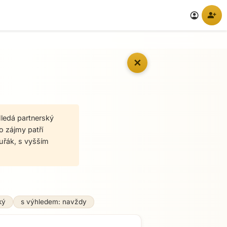
person_add
account_circle
✕
Hledá partnerský
o zájmy patří
kuřák, s vyšším
ký
s výhledem: navždy