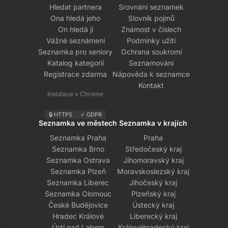
Hledat partnera
Srovnání seznamek
Ona hledá jeho
Slovník pojmů
On hledá ji
Známost v číslech
Vážné seznámení
Podmínky užití
Seznamka pro seniory
Ochrana soukromí
Katalog kategorií
Seznamování
Registrace zdarma
Nápověda k seznamce
Kontakt
Instalace v Chrome
🔒 HTTPS
✓ GDPR
Seznamka ve městech
Seznamka v krajích
Seznamka Praha
Praha
Seznamka Brno
Středočeský kraj
Seznamka Ostrava
Jihomoravský kraj
Seznamka Plzeň
Moravskoslezský kraj
Seznamka Liberec
Jihočeský kraj
Seznamka Olomouc
Plzeňský kraj
České Budějovice
Ústecký kraj
Hradec Králové
Liberecký kraj
Ústí nad Labem
Královéhradecký kraj