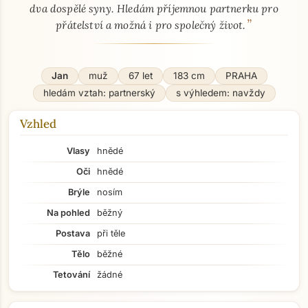
dva dospělé syny. Hledám příjemnou partnerku pro
”
přátelství a možná i pro společný život.
Jan
muž
67 let
183 cm
PRAHA
hledám vztah: partnerský
s výhledem: navždy
Vzhled
Vlasy
hnědé
Oči
hnědé
Brýle
nosím
Na pohled
běžný
Postava
při těle
Tělo
běžné
Tetování
žádné