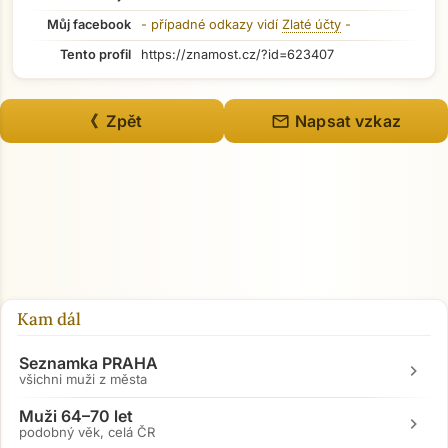
Můj facebook
- případné odkazy vidí
Zlaté účty
-
Tento profil
https://znamost.cz/?id=623407
mail
《 Zpět
Napsat vzkaz
Kam dál
Seznamka PRAHA
chevron_right
všichni muži z města
Muži 64–70 let
chevron_right
podobný věk, celá ČR