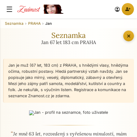
Známost
☰
person_add
account_circle
Seznamka
PRAHA
Jan
Seznamka
✕
Jan 67 let 183 cm PRAHA
Jan je muž (67 let, 183 cm) z PRAHA, s hnědými vlasy, hnědýma
očima, robustní postavy. Hledá partnerský vztah navždy. Jan se
popisuje jako mírný, veselý, diplomatický, zábavný a otevřený.
Mezi jeho zájmy patří samota, modelářství, kutilství a country a
folk. Je nekuřák, s výučním listem. Registrace a komunikace na
seznamce Znamost.cz je zdarma.
“
O mně - seznamka profil
Je mně 63 let, rozvedený s vyřešenou minulostí, mám