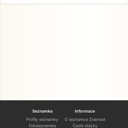
Seznamka
Informace
Profily seznamky
O seznamce Známost
Fotoseznamka
Časté otázky