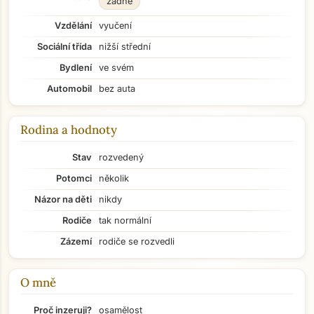
žádné
Vzdělání
vyučení
Sociální třída
nižší střední
Bydlení
ve svém
Automobil
bez auta
Rodina a hodnoty
Stav
rozvedený
Potomci
několik
Názor na děti
nikdy
Rodiče
tak normální
Zázemí
rodiče se rozvedli
O mně
Přejít na hlavní obsah
Proč inzeruji?
osamělost