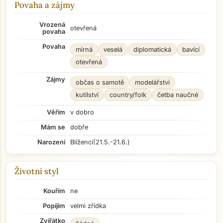
Povaha a zájmy
Vrozená
otevřená
povaha
Povaha
mírná
veselá
diplomatická
bavící
otevřená
Zájmy
občas o samotě
modelářství
kutilství
country/folk
četba naučné
Věřím
v dobro
Mám se
dobře
Narození
Blíženci
(21.5.-21.6.)
Životní styl
Kouřím
ne
Popíjím
velmi zřídka
Zvířátko