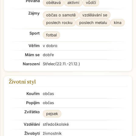
Povaha
obětavá
aktivní
vůdčí
Zájmy
občas o samotě
vzdělávání se
poslech rocku
poslech metalu
kina
Sport
fotbal
Věřím
v dobro
Mám se
dobře
Narození
Střelec
(22.11.-21.12.)
Životní styl
Kouřím
občas
Popíjím
občas
Zvířátko
pejsek
Vzdělání
středoškolské
Živobytí
živnostník