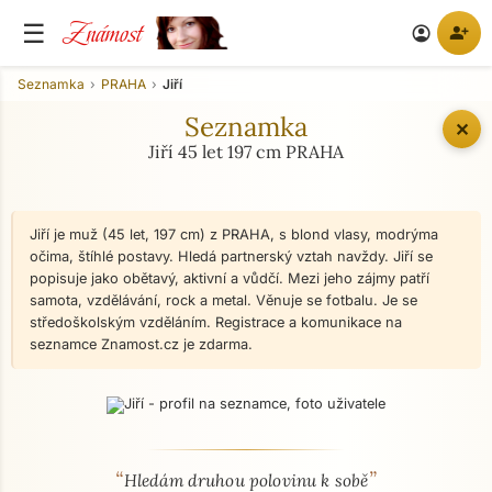
Známost
☰
person_add
account_circle
Seznamka
PRAHA
Jiří
Seznamka
✕
Jiří 45 let 197 cm PRAHA
Jiří je muž (45 let, 197 cm) z PRAHA, s blond vlasy, modrýma
očima, štíhlé postavy. Hledá partnerský vztah navždy. Jiří se
popisuje jako obětavý, aktivní a vůdčí. Mezi jeho zájmy patří
samota, vzdělávání, rock a metal. Věnuje se fotbalu. Je se
středoškolským vzděláním. Registrace a komunikace na
seznamce Znamost.cz je zdarma.
“
”
O mně - seznamka profil
Hledám druhou polovinu k sobě