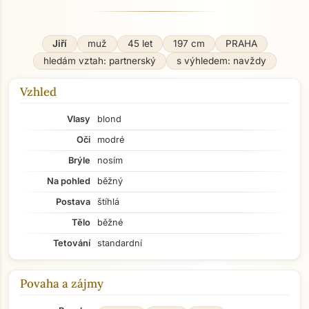
Jiří
muž
45 let
197 cm
PRAHA
hledám vztah: partnerský
s výhledem: navždy
Vzhled
Vlasy
blond
Oči
modré
Brýle
nosím
Na pohled
běžný
Postava
štíhlá
Tělo
běžné
Tetování
standardní
Povaha a zájmy