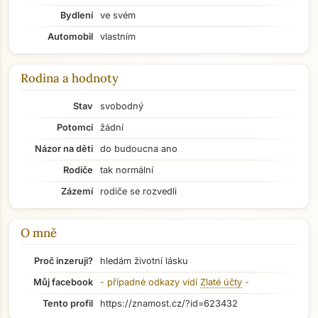
Bydlení
ve svém
Automobil
vlastním
Rodina a hodnoty
Stav
svobodný
Potomci
žádní
Názor na děti
do budoucna ano
Rodiče
tak normální
Zázemí
rodiče se rozvedli
O mně
Přejít na hlavní obsah
Proč inzeruji?
hledám životní lásku
Můj facebook
- případné odkazy vidí
Zlaté účty
-
Tento profil
https://znamost.cz/?id=623432