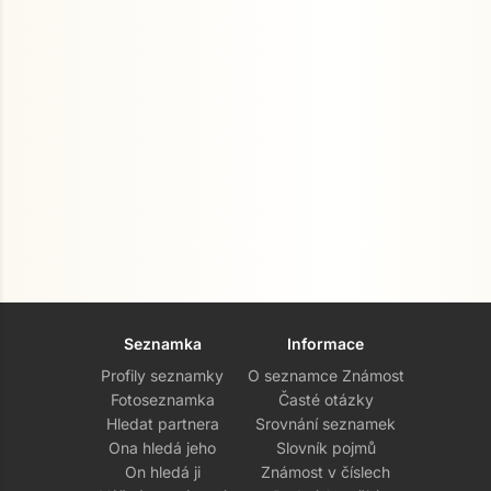
Seznamka
Informace
Profily seznamky
O seznamce Známost
Fotoseznamka
Časté otázky
Hledat partnera
Srovnání seznamek
Ona hledá jeho
Slovník pojmů
On hledá ji
Známost v číslech