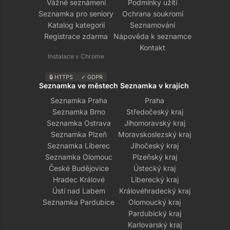
Vážné seznámení
Podmínky užití
Seznamka pro seniory
Ochrana soukromí
Katalog kategorií
Seznamování
Registrace zdarma
Nápověda k seznamce
Kontakt
Instalace v Chrome
🔒 HTTPS
✓ GDPR
Seznamka ve městech
Seznamka v krajích
Seznamka Praha
Praha
Seznamka Brno
Středočeský kraj
Seznamka Ostrava
Jihomoravský kraj
Seznamka Plzeň
Moravskoslezský kraj
Seznamka Liberec
Jihočeský kraj
Seznamka Olomouc
Plzeňský kraj
České Budějovice
Ústecký kraj
Hradec Králové
Liberecký kraj
Ústí nad Labem
Královéhradecký kraj
Seznamka Pardubice
Olomoucký kraj
Pardubický kraj
Karlovarský kraj