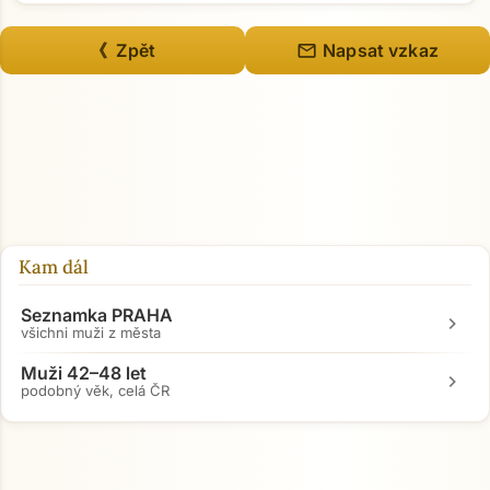
mail
《 Zpět
Napsat vzkaz
Kam dál
Seznamka PRAHA
chevron_right
všichni muži z města
Muži 42–48 let
chevron_right
podobný věk, celá ČR