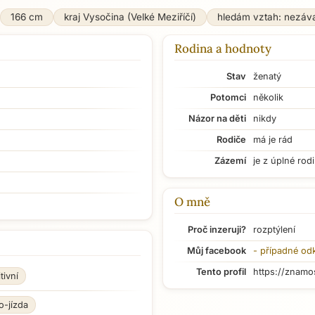
166 cm
kraj Vysočina (Velké Meziříčí)
hledám vztah: nezáv
Rodina a hodnoty
Stav
ženatý
Potomci
několik
Názor na děti
nikdy
Rodiče
má je rád
Zázemí
je z úplné rod
O mně
Proč inzeruji?
rozptýlení
Můj facebook
- případné od
Tento profil
https://znamo
tivní
o-jízda