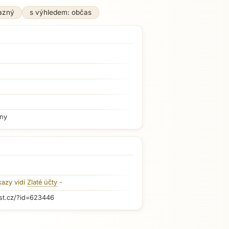
azný
s výhledem: občas
iny
kazy vidí
Zlaté účty
-
st.cz/?id=623446