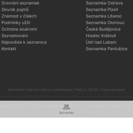
Srovnání seznamek
Seznamka Ostrava
Slovník pojmů
Seznamka Plzeň
Známost v číslech
Seznamka Liberec
Podmínky užití
Seznamka Olomouc
Ochrana soukromí
České Budějovice
Seznamování
Hradec Králové
Nápověda k seznamce
Ústí nad Labem
Kontakt
Seznamka Pardubice
Seznamka Známost sídlí na Vinohradech, Praha 3, 130 00, Česká republika
group
most má 70 666 členů, seznamujete se už 25 let
♥
Seznamka Známost © 200
Seznamka