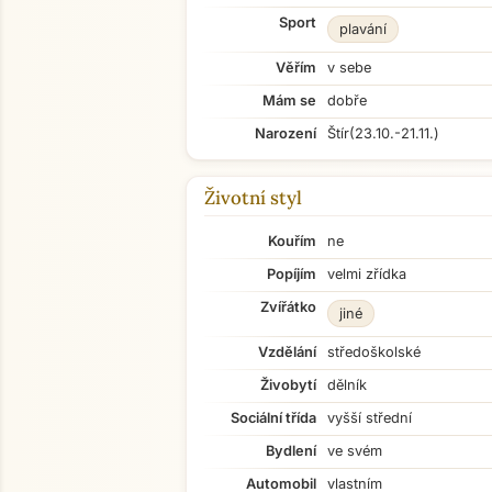
Sport
plavání
Věřím
v sebe
Mám se
dobře
Narození
Štír
(23.10.-21.11.)
Životní styl
Kouřím
ne
Popíjím
velmi zřídka
Zvířátko
jiné
Vzdělání
středoškolské
Živobytí
dělník
Sociální třída
vyšší střední
Bydlení
ve svém
Automobil
vlastním