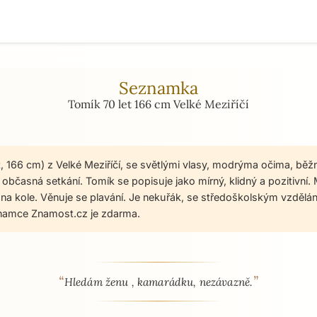
Seznamka
Tomík 70 let 166 cm Velké Meziříčí
t, 166 cm) z Velké Meziříčí, se světlými vlasy, modrýma očima, běž
občasná setkání. Tomík se popisuje jako mírný, klidný a pozitivní.
a na kole. Věnuje se plavání. Je nekuřák, se středoškolským vzdělán
namce Znamost.cz je zdarma.
“
”
 - seznamka profil
Hledám ženu , kamarádku, nezávazně.