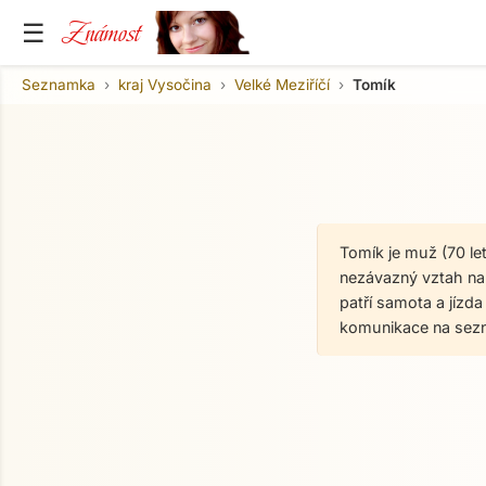
Známost
☰
Seznamka
kraj Vysočina
Velké Meziříčí
Tomík
Tomík je muž (70 le
nezávazný vztah na 
patří samota a jízd
komunikace na sez
O mně