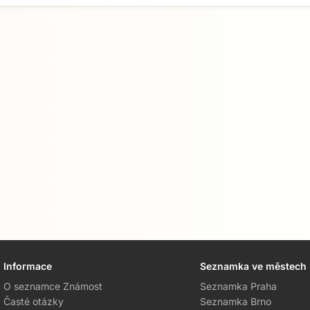
Informace
Seznamka ve městech
O seznamce Známost
Seznamka Praha
Časté otázky
Seznamka Brno