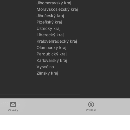
Jihomoravský kraj
Moravskoslezský kraj
Jihočeský kraj
Plzeňský kraj
Ústecký kraj
Liberecký kraj
Královéhradecký kraj
Olomoucký kraj
Pardubický kraj
Karlovarský kraj
Vysočina
Zlínský kraj
mail
dark_mode
account_circle
1–2026
Vzkazy
Přihlásit