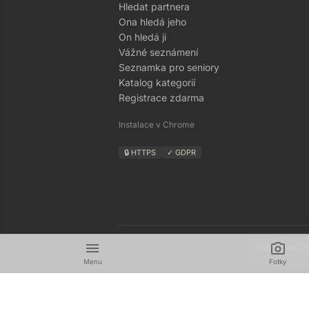
Hledat partnera
Ona hledá jeho
On hledá ji
Vážné seznámení
Seznamka pro seniory
Katalog kategorií
Registrace zdarma
Instalace v Chrome
🔒 HTTPS
✓ GDPR
menu
camera_alt
Seznamka Zná
Menu
Fotky