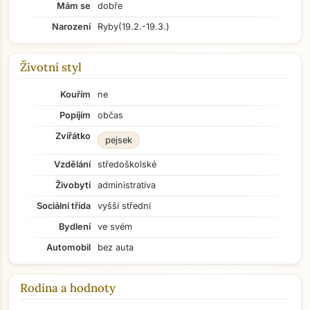
Mám se
dobře
Narození
Ryby
(19.2.-19.3.)
Životní styl
Kouřím
ne
Popíjím
občas
Zvířátko
pejsek
Vzdělání
středoškolské
Živobytí
administrativa
Sociální třída
vyšší střední
Bydlení
ve svém
Automobil
bez auta
Rodina a hodnoty