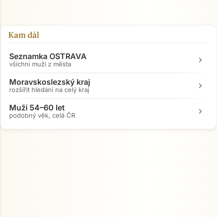
Kam dál
Seznamka OSTRAVA
chevron_right
všichni muži z města
Moravskoslezský kraj
chevron_right
rozšířit hledání na celý kraj
Muži 54–60 let
chevron_right
podobný věk, celá ČR