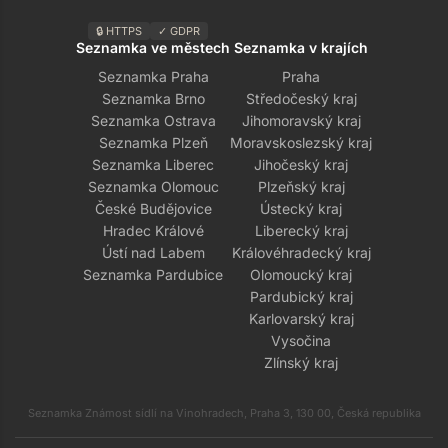
🔒 HTTPS
✓ GDPR
Seznamka ve městech
Seznamka v krajích
Seznamka Praha
Praha
Seznamka Brno
Středočeský kraj
Seznamka Ostrava
Jihomoravský kraj
Seznamka Plzeň
Moravskoslezský kraj
Seznamka Liberec
Jihočeský kraj
Seznamka Olomouc
Plzeňský kraj
České Budějovice
Ústecký kraj
Hradec Králové
Liberecký kraj
Ústí nad Labem
Královéhradecký kraj
Seznamka Pardubice
Olomoucký kraj
Pardubický kraj
Karlovarský kraj
Vysočina
Zlínský kraj
Seznamka Známost sídlí na Vinohradech, Praha 3, 130 00, Česká republika