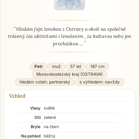
“
O mně - seznamka profil
Hledám fajn ženskou z Ostravy a okolí na společně
trávený čas aktivitami i lenošením , za kulturou nebo jen
”
procházkou ...
Petr
muž
57 let
187 cm
Moravskoslezský kraj (OSTRAVA)
hledám vztah: partnerský
s výhledem: navždy
Vzhled
Vlasy
světlé
Oči
zelené
Brýle
na čtení
Na pohled
běžný