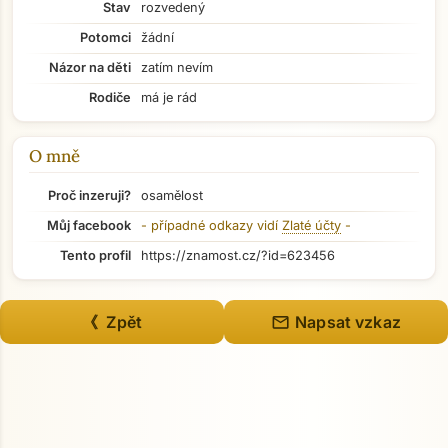
Stav
rozvedený
Potomci
žádní
Názor na děti
zatím nevím
Přejít na hlavní obsah
Rodiče
má je rád
O mně
Proč inzeruji?
osamělost
Můj facebook
- případné odkazy vidí
Zlaté účty
-
Tento profil
https://znamost.cz/?id=623456
mail
《 Zpět
Napsat vzkaz