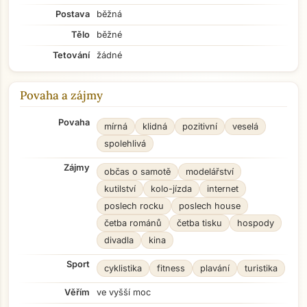
Postava
běžná
Tělo
běžné
Tetování
žádné
Povaha a zájmy
Povaha
mírná
klidná
pozitivní
veselá
spolehlivá
Zájmy
občas o samotě
modelářství
kutilství
kolo-jízda
internet
poslech rocku
poslech house
četba románů
četba tisku
hospody
divadla
kina
Sport
cyklistika
fitness
plavání
turistika
Věřím
ve vyšší moc