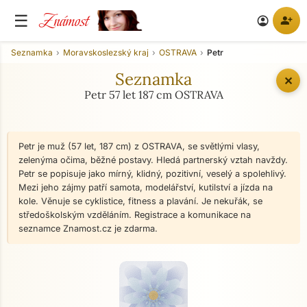
Známost
☰
person_add
account_circle
Seznamka
Moravskoslezský kraj
OSTRAVA
Petr
Seznamka
✕
Petr 57 let 187 cm OSTRAVA
Petr je muž (57 let, 187 cm) z OSTRAVA, se světlými vlasy,
zelenýma očima, běžné postavy. Hledá partnerský vztah navždy.
Petr se popisuje jako mírný, klidný, pozitivní, veselý a spolehlivý.
Mezi jeho zájmy patří samota, modelářství, kutilství a jízda na
kole. Věnuje se cyklistice, fitness a plavání. Je nekuřák, se
středoškolským vzděláním. Registrace a komunikace na
seznamce Znamost.cz je zdarma.