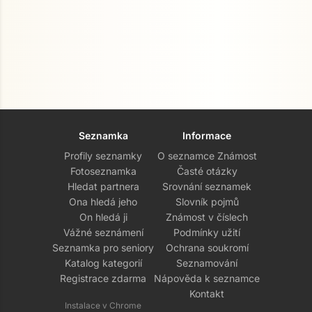
Seznamka
Informace
Profily seznamky
O seznamce Známost
Fotoseznamka
Časté otázky
Hledat partnera
Srovnání seznamek
Ona hledá jeho
Slovník pojmů
On hledá ji
Známost v číslech
Vážné seznámení
Podmínky užití
Seznamka pro seniory
Ochrana soukromí
Katalog kategorií
Seznamování
Registrace zdarma
Nápověda k seznamce
Kontakt
Instalace v Chrome