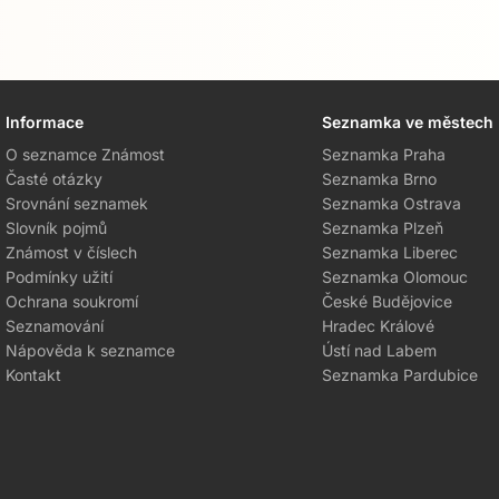
Informace
Seznamka ve městech
O seznamce Známost
Seznamka Praha
Časté otázky
Seznamka Brno
Srovnání seznamek
Seznamka Ostrava
Slovník pojmů
Seznamka Plzeň
Známost v číslech
Seznamka Liberec
Podmínky užití
Seznamka Olomouc
Ochrana soukromí
České Budějovice
Seznamování
Hradec Králové
Nápověda k seznamce
Ústí nad Labem
Kontakt
Seznamka Pardubice