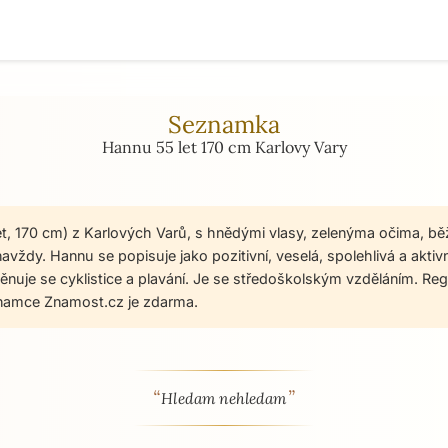
Seznamka
Hannu 55 let 170 cm Karlovy Vary
et, 170 cm) z Karlových Varů, s hnědými vlasy, zelenýma očima, b
ždy. Hannu se popisuje jako pozitivní, veselá, spolehlivá a aktivní
 Věnuje se cyklistice a plavání. Je se středoškolským vzděláním. Reg
namce Znamost.cz je zdarma.
“
”
 - seznamka profil
Hledam nehledam