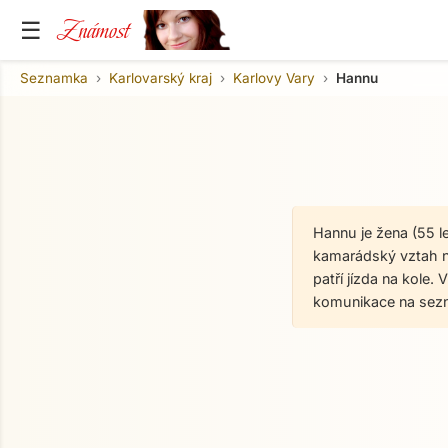
Známost
☰
Seznamka
Karlovarský kraj
Karlovy Vary
Hannu
Hannu je žena (55 l
kamarádský vztah nav
patří jízda na kole.
komunikace na sez
O mně