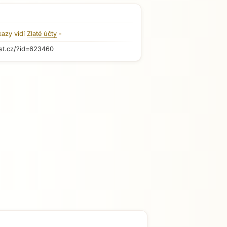
kazy vidí
Zlaté účty
-
st.cz/?id=623460