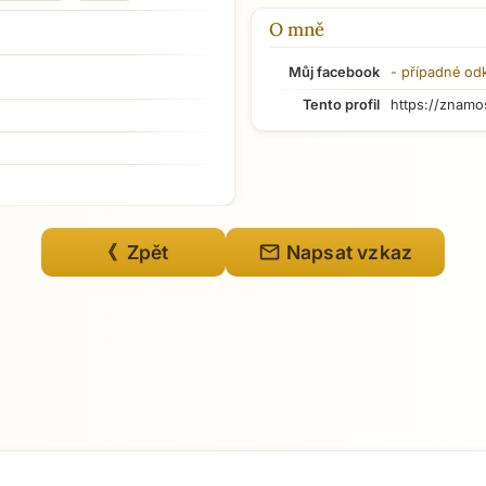
O mně
Můj facebook
- případné od
Tento profil
https://znamo
mail
《 Zpět
Napsat vzkaz
Přejít na hlavní obsah