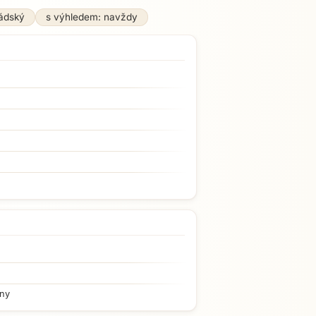
ádský
s výhledem: navždy
iny