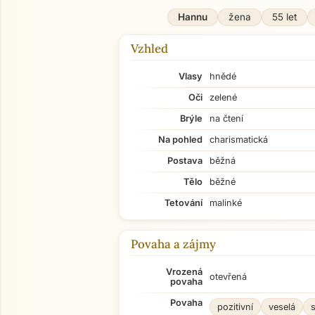
Hannu
žena
55 let
Vzhled
Vlasy
hnědé
Oči
zelené
Brýle
na čtení
Na pohled
charismatická
Postava
běžná
Tělo
běžné
Tetování
malinké
Povaha a zájmy
Vrozená
otevřená
povaha
Povaha
pozitivní
veselá