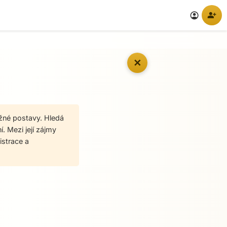
person_add
account_circle
✕
ěžné postavy. Hledá
. Mezi její zájmy
istrace a