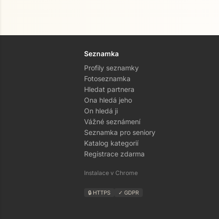
Seznamka
Profily seznamky
Fotoseznamka
Hledat partnera
Ona hledá jeho
On hledá ji
Vážné seznámení
Seznamka pro seniory
Katalog kategorií
Registrace zdarma
Instalace v Chrome
🔒 HTTPS
✓ GDPR