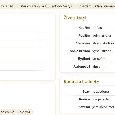
170 cm
Karlovarský kraj (Karlovy Vary)
hledám vztah: kamar
Životní styl
Kouřím
občas
Popíjím
velmi zřídka
Vzdělání
středoškolské
Sociální třída
vyšší střední
Bydlení
ve svém
Automobil
vlastním
Rodina a hodnoty
Stav
rozvedená
Rodiče
má je ráda
Zázemí
je z úplné rod
spolehlivá
aktivní