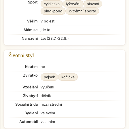
Sport
cyklistika
lyžování
plavání
ping-pong
x-trémní sporty
Věřím
v bolest
Mám se
jde to
Narození
Lev
(23.7.-22.8.)
Životní styl
Kouřím
ne
Zvířátko
pejsek
kočička
Vzdělání
vyučení
Živobytí
dělník
Sociální třída
nižší střední
Bydlení
ve svém
Automobil
vlastním