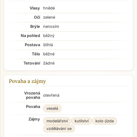
Vlasy
hnědé
Oči
zelené
Brýle
nenosím
Na pohled
běžný
Postava
štíhlá
Tělo
běžné
Tetování
žádné
Povaha a zájmy
Vrozená
otevřená
povaha
Povaha
veselá
Zájmy
modelářství
kutilství
kolo-jízda
vzdělávání se