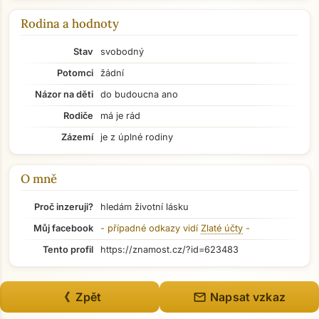
Rodina a hodnoty
Stav
svobodný
Potomci
žádní
Názor na děti
do budoucna ano
Rodiče
má je rád
Zázemí
je z úplné rodiny
O mně
Proč inzeruji?
hledám životní lásku
Můj facebook
- případné odkazy vidí
Zlaté účty
-
Tento profil
https://znamost.cz/?id=623483
Přejít na hlavní obsah
mail
《 Zpět
Napsat vzkaz