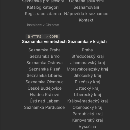
Seznamka pro seniory
Ochrana soukromí
Katalog kategorií
Seznamování
Registrace zdarma
Nápověda k seznamce
Kontakt
Instalace v Chrome
🔒 HTTPS
✓ GDPR
Seznamka ve městech
Seznamka v krajích
Seznamka Praha
Praha
Seznamka Brno
Středočeský kraj
Seznamka Ostrava
Jihomoravský kraj
Seznamka Plzeň
Moravskoslezský kraj
Seznamka Liberec
Jihočeský kraj
Seznamka Olomouc
Plzeňský kraj
České Budějovice
Ústecký kraj
Hradec Králové
Liberecký kraj
Ústí nad Labem
Královéhradecký kraj
Seznamka Pardubice
Olomoucký kraj
Pardubický kraj
Karlovarský kraj
Vysočina