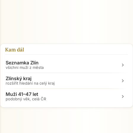
Kam dál
Seznamka Zlín
chevron_right
všichni muži z města
Zlínský kraj
chevron_right
rozšířit hledání na celý kraj
Muži 41–47 let
chevron_right
podobný věk, celá ČR