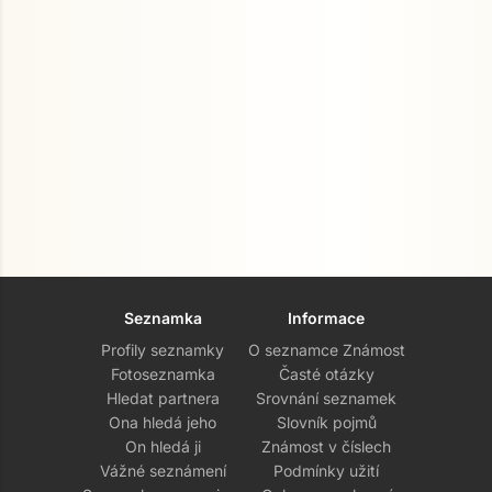
Seznamka
Informace
Profily seznamky
O seznamce Známost
Fotoseznamka
Časté otázky
Hledat partnera
Srovnání seznamek
Ona hledá jeho
Slovník pojmů
On hledá ji
Známost v číslech
Vážné seznámení
Podmínky užití