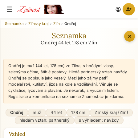
Známost
☰
person_add
account_circle
Seznamka
Zlínský kraj
Zlín
Ondřej
Seznamka
✕
Ondřej 44 let 178 cm Zlín
Ondřej je muž (44 let, 178 cm) ze Zlína, s hnědými vlasy,
zelenýma očima, štíhlé postavy. Hledá partnerský vztah navždy.
Ondřej se popisuje jako veselý. Mezi jeho zájmy patří
modelářství, kutilství, jízda na kole a vzdělávání. Věnuje se
cyklistice, lyžování a plavání. Je nekuřák, s výučním listem.
Registrace a komunikace na seznamce Znamost.cz je zdarma.
Ondřej
muž
44 let
178 cm
Zlínský kraj (Zlín)
hledám vztah: partnerský
s výhledem: navždy
Vzhled