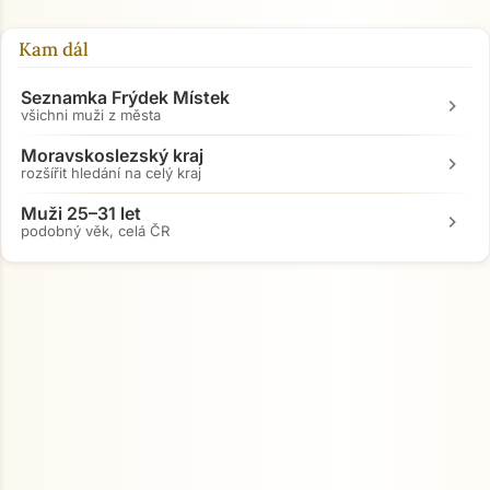
Kam dál
Seznamka Frýdek Místek
chevron_right
všichni muži z města
Moravskoslezský kraj
chevron_right
rozšířit hledání na celý kraj
Muži 25–31 let
chevron_right
podobný věk, celá ČR
Přejít na hlavní obsah