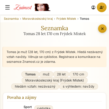
Známost
☰
person_add
account_circle
Seznamka
Moravskoslezský kraj
Frýdek Místek
Tomas
Seznamka
✕
Tomas 28 let 170 cm Frýdek Místek
Tomas je muž (28 let, 170 cm) z Frýdek Místek. Hledá nezávazný
vztah navždy. Věnuje se cyklistice. Registrace a komunikace na
seznamce Znamost.cz je zdarma.
Tomas
muž
28 let
170 cm
Moravskoslezský kraj (Frýdek Místek)
hledám vztah: nezávazný
s výhledem: navždy
Povaha a zájmy
Sport
cyklistika