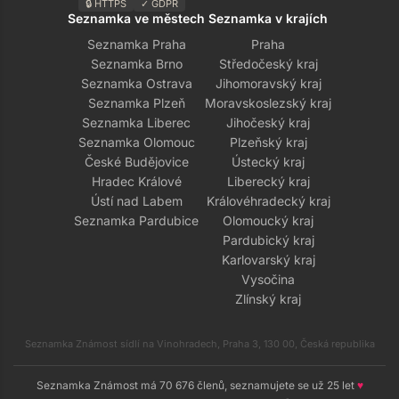
🔒 HTTPS
✓ GDPR
Seznamka ve městech
Seznamka v krajích
Seznamka Praha
Praha
Seznamka Brno
Středočeský kraj
Seznamka Ostrava
Jihomoravský kraj
Seznamka Plzeň
Moravskoslezský kraj
Seznamka Liberec
Jihočeský kraj
Seznamka Olomouc
Plzeňský kraj
České Budějovice
Ústecký kraj
Hradec Králové
Liberecký kraj
Ústí nad Labem
Královéhradecký kraj
Seznamka Pardubice
Olomoucký kraj
Pardubický kraj
Karlovarský kraj
Vysočina
Zlínský kraj
Seznamka Známost sídlí na Vinohradech, Praha 3, 130 00, Česká republika
Seznamka Známost má 70 676 členů, seznamujete se už 25 let
♥