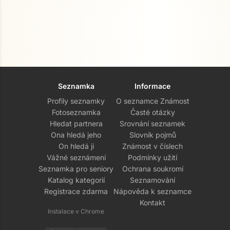
Seznamka
Informace
Profily seznamky
O seznamce Známost
Fotoseznamka
Časté otázky
Hledat partnera
Srovnání seznamek
Ona hledá jeho
Slovník pojmů
On hledá ji
Známost v číslech
Vážné seznámení
Podmínky užití
Seznamka pro seniory
Ochrana soukromí
Katalog kategorií
Seznamování
Registrace zdarma
Nápověda k seznamce
Kontakt
Instalace v Chrome