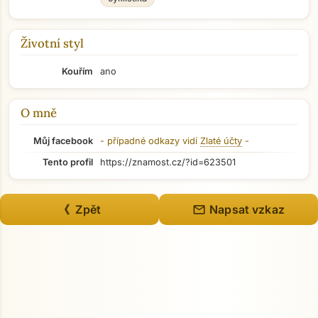
Životní styl
Kouřím
ano
O mně
Můj facebook
- případné odkazy vidí
Zlaté účty
-
Tento profil
https://znamost.cz/?id=623501
mail
《 Zpět
Napsat vzkaz