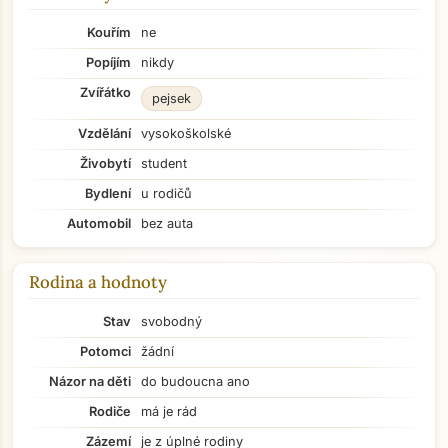
Kouřím
ne
Popíjím
nikdy
Zvířátko
pejsek
Vzdělání
vysokoškolské
Živobytí
student
Bydlení
u rodičů
Automobil
bez auta
Rodina a hodnoty
Stav
svobodný
Potomci
žádní
Názor na děti
do budoucna ano
Rodiče
má je rád
Zázemí
je z úplné rodiny