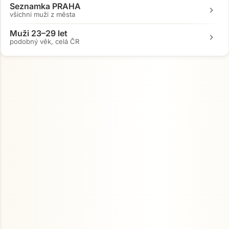
Seznamka PRAHA
chevron_right
všichni muži z města
Muži 23–29 let
chevron_right
podobný věk, celá ČR