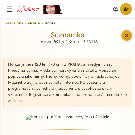
Známost
☰
person_add
account_circle
Seznamka
PRAHA
Honza
Seznamka
✕
Honza 26 let 178 cm PRAHA
Honza je muž (26 let, 178 cm) z PRAHA, s hnědými vlasy,
hnědýma očima. Hledá partnerský vztah navždy. Honza se
popisuje jako mírný, klidný, věrný, spolehlivý a naslouchající.
Mezi jeho zájmy patří samota, internet, PC systémy a
programování. Je nekuřák, abstinent, s vysokoškolským
vzděláním. Registrace a komunikace na seznamce Znamost.cz je
zdarma.