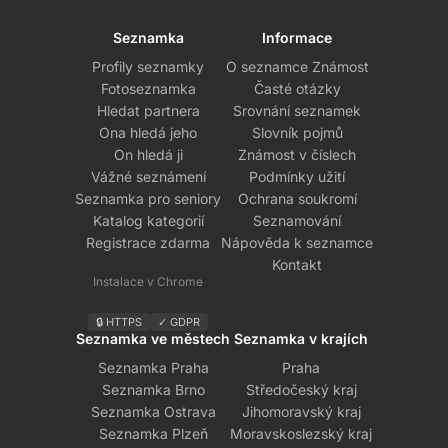
Seznamka
Informace
Profily seznamky
O seznamce Známost
Fotoseznamka
Časté otázky
Hledat partnera
Srovnání seznamek
Ona hledá jeho
Slovník pojmů
On hledá ji
Známost v číslech
Vážné seznámení
Podmínky užití
Seznamka pro seniory
Ochrana soukromí
Katalog kategorií
Seznamování
Registrace zdarma
Nápověda k seznamce
Kontakt
Instalace v Chrome
🔒 HTTPS
✓ GDPR
Seznamka ve městech
Seznamka v krajích
Seznamka Praha
Praha
Seznamka Brno
Středočeský kraj
Seznamka Ostrava
Jihomoravský kraj
Seznamka Plzeň
Moravskoslezský kraj