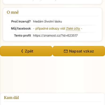
Přejít na hlavní obsah
O mně
Proč inzeruji?
hledám životní lásku
Můj facebook
- případné odkazy vidí
Zlaté účty
-
Tento profil
https://znamost.cz/?id=623517
mail
《 Zpět
Napsat vzkaz
Kam dál