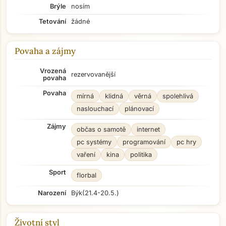
Brýle
nosím
Tetování
žádné
Povaha a zájmy
Vrozená
rezervovanější
povaha
Povaha
mírná
klidná
věrná
spolehlivá
naslouchací
plánovací
Zájmy
občas o samotě
internet
pc systémy
programování
pc hry
vaření
kina
politika
Sport
florbal
Narození
Býk
(21.4-20.5.)
Životní styl