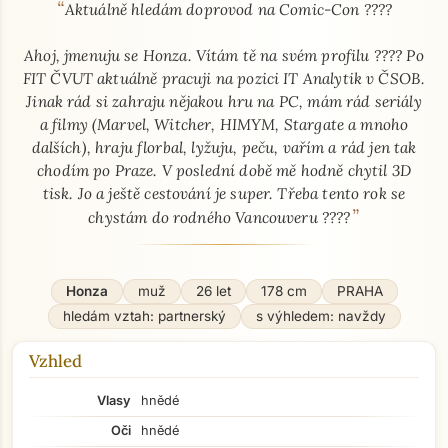
“
O mně - seznamka profil
Aktuálně hledám doprovod na Comic-Con ????
Ahoj, jmenuju se Honza. Vítám tě na svém profilu ???? Po
FIT ČVUT aktuálně pracuji na pozici IT Analytik v ČSOB.
Jinak rád si zahraju nějakou hru na PC, mám rád seriály
a filmy (Marvel, Witcher, HIMYM, Stargate a mnoho
dalších), hraju florbal, lyžuju, peču, vařím a rád jen tak
chodím po Praze. V poslední době mě hodně chytil 3D
tisk. Jo a ještě cestování je super. Třeba tento rok se
”
chystám do rodného Vancouveru ????
Honza
muž
26 let
178 cm
PRAHA
hledám vztah: partnerský
s výhledem: navždy
Vzhled
Vlasy
hnědé
Oči
hnědé