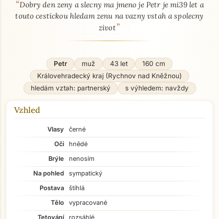
“
O mně - seznamka profil
Dobry den zeny a slecny ma jmeno je Petr je mi39 let a
touto cestickou hledam zenu na vazny vstah a spolecny
”
zivot
Petr
muž
43 let
160 cm
Královehradecký kraj (Rychnov nad Kněžnou)
hledám vztah: partnerský
s výhledem: navždy
Vzhled
Vlasy
černé
Oči
hnědé
Brýle
nenosím
Na pohled
sympatický
Postava
štíhlá
Tělo
vypracované
Tetování
rozsáhlé