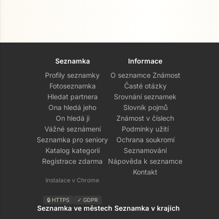
Seznamka
Informace
Profily seznamky
O seznamce Známost
Fotoseznamka
Časté otázky
Hledat partnera
Srovnání seznamek
Ona hledá jeho
Slovník pojmů
On hledá ji
Známost v číslech
Vážné seznámení
Podmínky užití
Seznamka pro seniory
Ochrana soukromí
Katalog kategorií
Seznamování
Registrace zdarma
Nápověda k seznamce
Kontakt
Instalace v Chrome
🔒 HTTPS
✓ GDPR
Seznamka ve městech
Seznamka v krajích