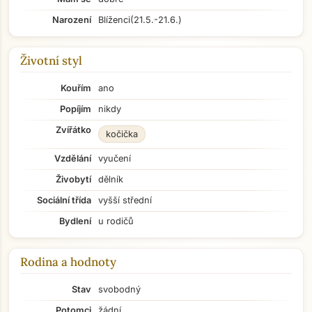
Narození
Blíženci
(21.5.-21.6.)
Životní styl
Kouřím
ano
Popíjím
nikdy
Zvířátko
kočička
Vzdělání
vyučení
Živobytí
dělník
Sociální třída
vyšší střední
Bydlení
u rodičů
Rodina a hodnoty
Stav
svobodný
Potomci
žádní