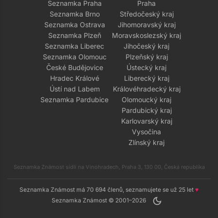
Seznamka Praha
Praha
Seznamka Brno
Středočeský kraj
Seznamka Ostrava
Jihomoravský kraj
Seznamka Plzeň
Moravskoslezský kraj
Seznamka Liberec
Jihočeský kraj
Seznamka Olomouc
Plzeňský kraj
České Budějovice
Ústecký kraj
Hradec Králové
Liberecký kraj
Ústí nad Labem
Královéhradecký kraj
Seznamka Pardubice
Olomoucký kraj
Pardubický kraj
Karlovarský kraj
Vysočina
Zlínský kraj
Seznamka Známost sídlí na Vinohradech, Praha 3, 130 00, Česká republika
Seznamka Známost má 70 694 členů, seznamujete se už 25 let
♥
dark_mode
Seznamka Známost © 2001–2026