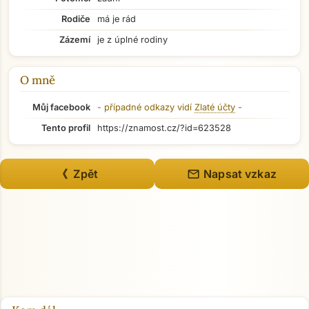
Rodiče
má je rád
Přejít na hlavní obsah
Zázemí
je z úplné rodiny
O mně
Můj facebook
- případné odkazy vidí
Zlaté účty
-
Tento profil
https://znamost.cz/?id=623528
mail
《 Zpět
Napsat vzkaz