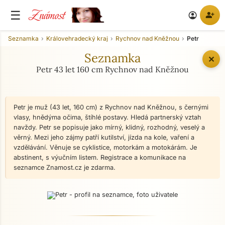
Známost
☰
person_add
account_circle
Seznamka
Královehradecký kraj
Rychnov nad Kněžnou
Petr
Seznamka
✕
Petr 43 let 160 cm Rychnov nad Kněžnou
Petr je muž (43 let, 160 cm) z Rychnov nad Kněžnou, s černými
vlasy, hnědýma očima, štíhlé postavy. Hledá partnerský vztah
navždy. Petr se popisuje jako mírný, klidný, rozhodný, veselý a
věrný. Mezi jeho zájmy patří kutilství, jízda na kole, vaření a
vzdělávání. Věnuje se cyklistice, motorkám a motokárám. Je
abstinent, s výučním listem. Registrace a komunikace na
seznamce Znamost.cz je zdarma.