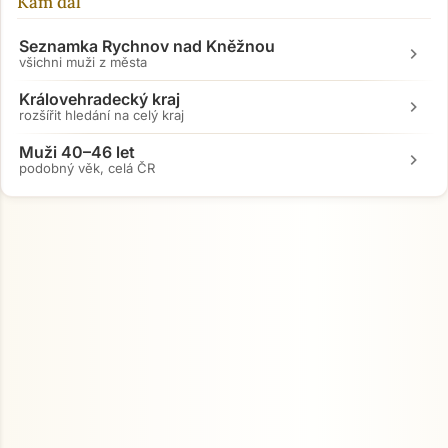
Kam dál
Seznamka Rychnov nad Kněžnou
chevron_right
všichni muži z města
Královehradecký kraj
chevron_right
rozšířit hledání na celý kraj
Muži 40–46 let
chevron_right
podobný věk, celá ČR