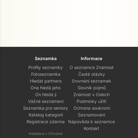
Seznamka
Informace
Profily seznamky
O seznamce Známost
Fotoseznamka
Časté otázky
Hledat partnera
Srovnání seznamek
Ona hledá jeho
Slovník pojmů
On hledá ji
Známost v číslech
Vážné seznámení
Podmínky užití
Seznamka pro seniory
Ochrana soukromí
Katalog kategorií
Seznamování
Registrace zdarma
Nápověda k seznamce
Kontakt
Instalace v Chrome