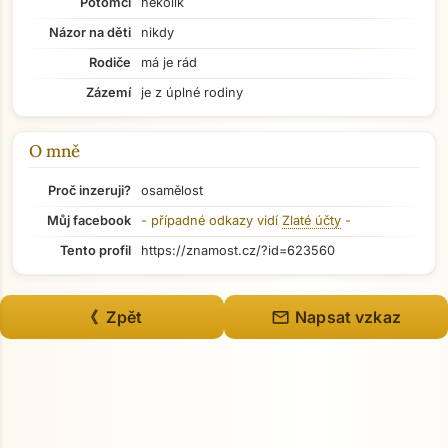
Potomci
několik
Názor na děti
nikdy
Rodiče
má je rád
Zázemí
je z úplné rodiny
O mně
Proč inzeruji?
osamělost
Můj facebook
- případné odkazy vidí
Zlaté účty
-
Tento profil
https://znamost.cz/?id=623560
Přejít na hlavní obsah
mail
《 Zpět
Napsat vzkaz