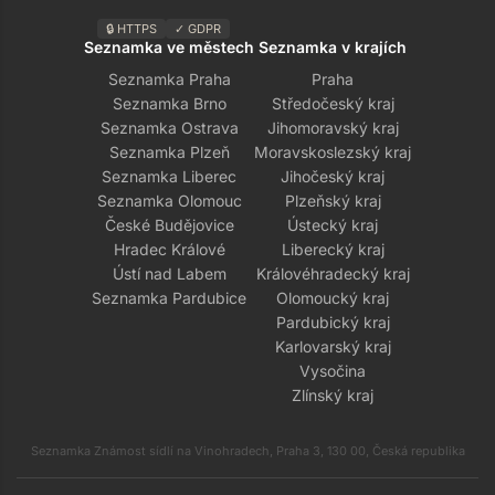
🔒 HTTPS
✓ GDPR
Seznamka ve městech
Seznamka v krajích
Seznamka Praha
Praha
Seznamka Brno
Středočeský kraj
Seznamka Ostrava
Jihomoravský kraj
Seznamka Plzeň
Moravskoslezský kraj
Seznamka Liberec
Jihočeský kraj
Seznamka Olomouc
Plzeňský kraj
České Budějovice
Ústecký kraj
Hradec Králové
Liberecký kraj
Ústí nad Labem
Královéhradecký kraj
Seznamka Pardubice
Olomoucký kraj
Pardubický kraj
Karlovarský kraj
Vysočina
Zlínský kraj
Seznamka Známost sídlí na Vinohradech, Praha 3, 130 00, Česká republika