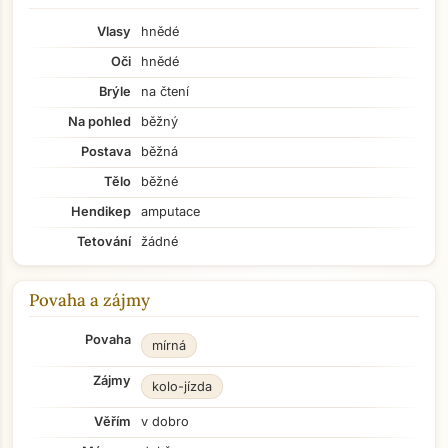
Vlasy
hnědé
Oči
hnědé
Brýle
na čtení
Na pohled
běžný
Postava
běžná
Tělo
běžné
Hendikep
amputace
Tetování
žádné
Povaha a zájmy
Povaha
mírná
Zájmy
kolo-jízda
Věřím
v dobro