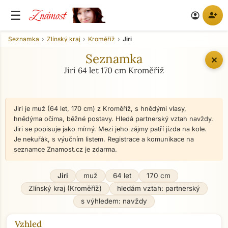
Známost
☰
person_add
account_circle
Seznamka
Zlínský kraj
Kroměříž
Jiri
Seznamka
✕
Jiri 64 let 170 cm Kroměříž
Jiri je muž (64 let, 170 cm) z Kroměříž, s hnědými vlasy,
hnědýma očima, běžné postavy. Hledá partnerský vztah navždy.
Jiri se popisuje jako mírný. Mezi jeho zájmy patří jízda na kole.
Je nekuřák, s výučním listem. Registrace a komunikace na
seznamce Znamost.cz je zdarma.
Jiri
muž
64 let
170 cm
Zlínský kraj (Kroměříž)
hledám vztah: partnerský
s výhledem: navždy
Vzhled