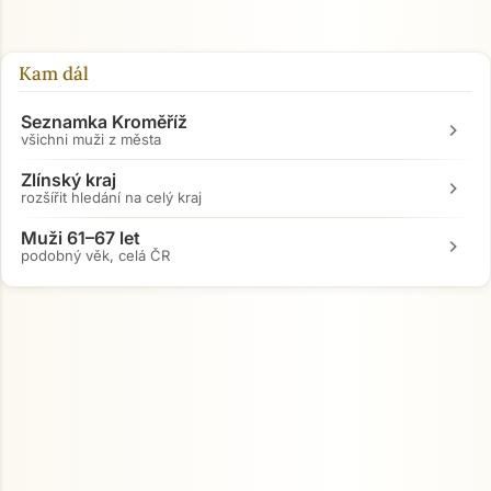
Kam dál
Seznamka Kroměříž
chevron_right
všichni muži z města
Zlínský kraj
chevron_right
rozšířit hledání na celý kraj
Muži 61–67 let
chevron_right
podobný věk, celá ČR