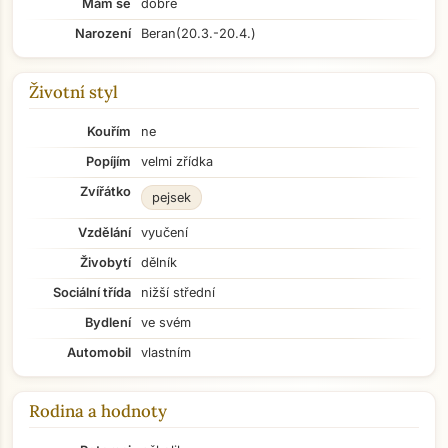
Mám se
dobře
Narození
Beran
(20.3.-20.4.)
Životní styl
Kouřím
ne
Popíjím
velmi zřídka
Zvířátko
pejsek
Vzdělání
vyučení
Živobytí
dělník
Sociální třída
nižší střední
Bydlení
ve svém
Automobil
vlastním
Rodina a hodnoty