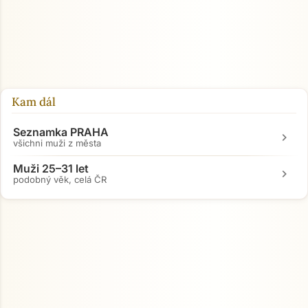
Kam dál
Seznamka PRAHA
chevron_right
všichni muži z města
Muži 25–31 let
chevron_right
podobný věk, celá ČR