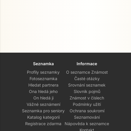
Seznamka
Informace
Profily seznamky
O seznamce Známost
Fotoseznamka
Časté otázky
Hledat partnera
Srovnání seznamek
Ona hledá jeho
Slovník pojmů
On hledá ji
Známost v číslech
Vážné seznámení
Podmínky užití
Seznamka pro seniory
Ochrana soukromí
Katalog kategorií
Seznamování
Registrace zdarma
Nápověda k seznamce
Kontakt