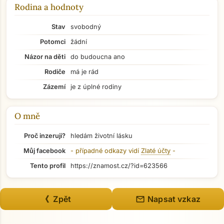
Rodina a hodnoty
Stav
svobodný
Potomci
žádní
Názor na děti
do budoucna ano
Rodiče
má je rád
Zázemí
je z úplné rodiny
O mně
Proč inzeruji?
hledám životní lásku
Můj facebook
- případné odkazy vidí
Zlaté účty
-
Přejít na hlavní obsah
Tento profil
https://znamost.cz/?id=623566
mail
《 Zpět
Napsat vzkaz