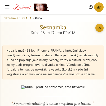
Známost
☰
person_add
account_circle
Seznamka
PRAHA
Kuba
Seznamka
✕
Kuba 28 let 171 cm PRAHA
Kuba je muž (28 let, 171 cm) z PRAHA, s hnědými vlasy,
hnědýma očima, běžné postavy. Hledá partnerský vztah navždy.
Kuba se popisuje jako klidný, veselý, věrný a aktivní. Mezi jeho
zájmy patří programování, divadla a kina. Věnuje se běhu,
fotbalu a tenisu. Je nekuřák, s vysokoškolským vzděláním.
Registrace a komunikace na seznamce Znamost.cz je zdarma.
“
”
O mně - seznamka profil
Sportovně založený kluk se smyslem pro humor.