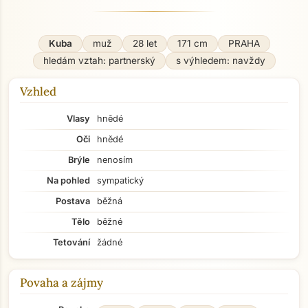
Kuba
muž
28 let
171 cm
PRAHA
hledám vztah: partnerský
s výhledem: navždy
Vzhled
Vlasy
hnědé
Oči
hnědé
Brýle
nenosím
Na pohled
sympatický
Postava
běžná
Tělo
běžné
Tetování
žádné
Povaha a zájmy