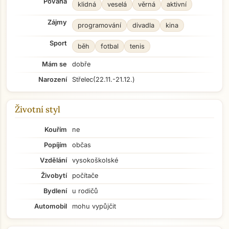
Povaha
klidná
veselá
věrná
aktivní
Zájmy
programování
divadla
kina
Sport
běh
fotbal
tenis
Mám se
dobře
Narození
Střelec
(22.11.-21.12.)
Životní styl
Kouřím
ne
Popíjím
občas
Vzdělání
vysokoškolské
Živobytí
počítače
Bydlení
u rodičů
Automobil
mohu vypůjčit