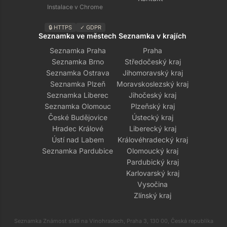
Instalace v Chrome
🔒 HTTPS
✓ GDPR
Seznamka ve městech
Seznamka v krajích
Seznamka Praha
Praha
Seznamka Brno
Středočeský kraj
Seznamka Ostrava
Jihomoravský kraj
Seznamka Plzeň
Moravskoslezský kraj
Seznamka Liberec
Jihočeský kraj
Seznamka Olomouc
Plzeňský kraj
České Budějovice
Ústecký kraj
Hradec Králové
Liberecký kraj
Ústí nad Labem
Královéhradecký kraj
Seznamka Pardubice
Olomoucký kraj
Pardubický kraj
Karlovarský kraj
Vysočina
Zlínský kraj
Seznamka Známost sídlí na Vinohradech, Praha 3, 130 00, Česká republika