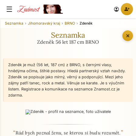
Známost
☰
person_add
account_circle
Seznamka
Jihomoravský kraj
BRNO
Zdeněk
Seznamka
✕
Zdeněk 56 let 187 cm BRNO
Zdeněk je muž (56 let, 187 cm) z BRNO, s černými vlasy,
hnědýma očima, štíhlé postavy. Hledá partnerský vztah navždy.
Zdeněk se popisuje jako mírný, věrný a podporující. Mezi jeho
zájmy patří tanec, rock a metal. Věnuje se karate. Je s výučním
listem. Registrace a komunikace na seznamce Znamost.cz je
zdarma.
“
”
O mně - seznamka profil
Rád bych poznal ženu, se kterou si budu rozumět.