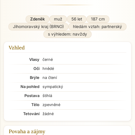
Zdeněk
muž
56 let
187 cm
Jihomoravský kraj (BRNO)
hledám vztah: partnerský
s výhledem: navždy
Vzhled
Vlasy
černé
Oči
hnědé
Brýle
na čtení
Na pohled
sympatický
Postava
štíhlá
Tělo
zpevněné
Tetování
žádné
Povaha a zájmy