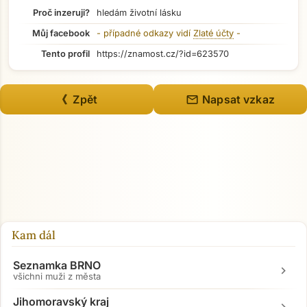
Proč inzeruji?
hledám životní lásku
Můj facebook
- případné odkazy vidí
Zlaté účty
-
Tento profil
https://znamost.cz/?id=623570
mail
《 Zpět
Napsat vzkaz
Kam dál
Seznamka BRNO
chevron_right
všichni muži z města
Jihomoravský kraj
chevron_right