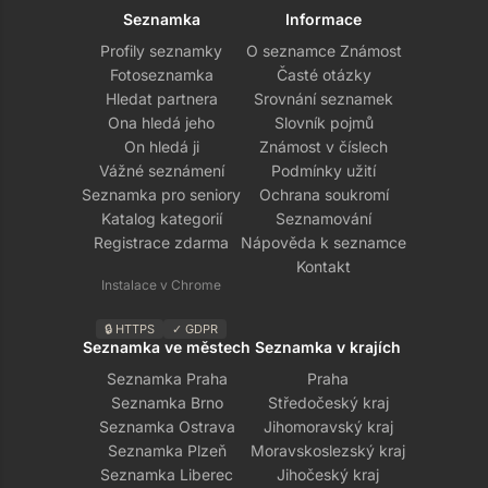
Seznamka
Informace
Profily seznamky
O seznamce Známost
Fotoseznamka
Časté otázky
Hledat partnera
Srovnání seznamek
Ona hledá jeho
Slovník pojmů
On hledá ji
Známost v číslech
Vážné seznámení
Podmínky užití
Seznamka pro seniory
Ochrana soukromí
Katalog kategorií
Seznamování
Registrace zdarma
Nápověda k seznamce
Kontakt
Instalace v Chrome
🔒 HTTPS
✓ GDPR
Seznamka ve městech
Seznamka v krajích
Seznamka Praha
Praha
Seznamka Brno
Středočeský kraj
Seznamka Ostrava
Jihomoravský kraj
Seznamka Plzeň
Moravskoslezský kraj
Seznamka Liberec
Jihočeský kraj