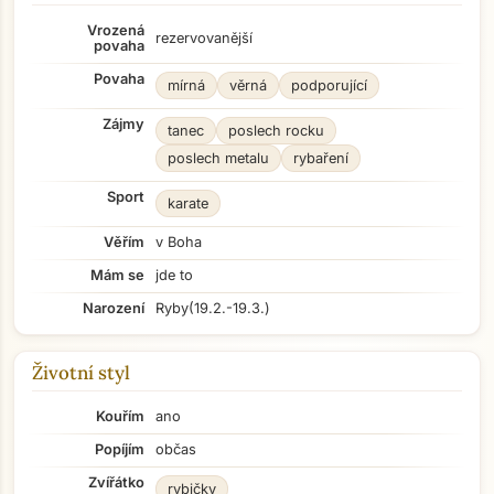
Vrozená
rezervovanější
povaha
Povaha
mírná
věrná
podporující
Zájmy
tanec
poslech rocku
poslech metalu
rybaření
Sport
karate
Věřím
v Boha
Mám se
jde to
Narození
Ryby
(19.2.-19.3.)
Životní styl
Kouřím
ano
Popíjím
občas
Zvířátko
rybičky