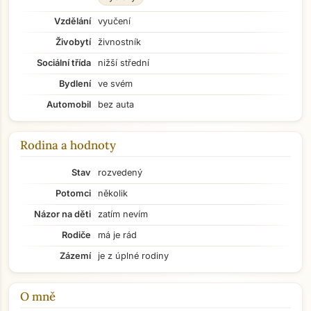
Vzdělání
vyučení
Živobytí
živnostník
Sociální třída
nižší střední
Bydlení
ve svém
Automobil
bez auta
Rodina a hodnoty
Stav
rozvedený
Potomci
několik
Názor na děti
zatím nevím
Rodiče
má je rád
Zázemí
je z úplné rodiny
O mně
Přejít na hlavní obsah