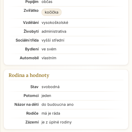
Popíjím
občas
Zvířátko
kočička
Vzdělání
vysokoškolské
Živobytí
administrativa
Sociální třída
vyšší střední
Bydlení
ve svém
Automobil
vlastním
Rodina a hodnoty
Stav
svobodná
Potomci
jeden
Názor na děti
do budoucna ano
Rodiče
má je ráda
Zázemí
je z úplné rodiny