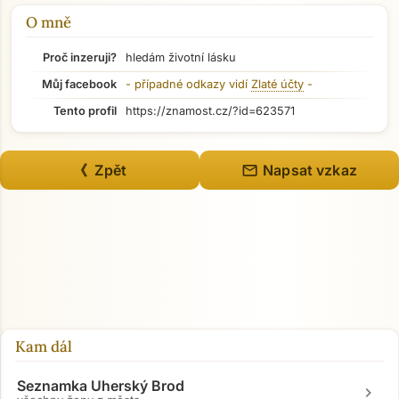
Přejít na hlavní obsah
O mně
Proč inzeruji?
hledám životní lásku
Můj facebook
- případné odkazy vidí
Zlaté účty
-
Tento profil
https://znamost.cz/?id=623571
mail
《 Zpět
Napsat vzkaz
Kam dál
Seznamka Uherský Brod
chevron_right