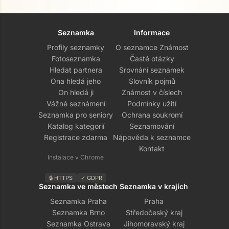
Seznamka
Informace
Profily seznamky
O seznamce Známost
Fotoseznamka
Časté otázky
Hledat partnera
Srovnání seznamek
Ona hledá jeho
Slovník pojmů
On hledá ji
Známost v číslech
Vážné seznámení
Podmínky užití
Seznamka pro seniory
Ochrana soukromí
Katalog kategorií
Seznamování
Registrace zdarma
Nápověda k seznamce
Kontakt
Instalace v Chrome
🔒 HTTPS
✓ GDPR
Seznamka ve městech
Seznamka v krajích
Seznamka Praha
Praha
Seznamka Brno
Středočeský kraj
Seznamka Ostrava
Jihomoravský kraj