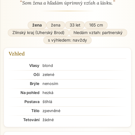
“
”
O mně - seznamka profil
Som žena a hľadám úprimný vzťah a lásku.
žena
žena
33 let
165 cm
Zlínský kraj (Uherský Brod)
hledám vztah: partnerský
s výhledem: navždy
Vzhled
Vlasy
blond
Oči
zelené
Brýle
nenosím
Na pohled
hezká
Postava
štíhlá
Tělo
zpevněné
Tetování
žádné