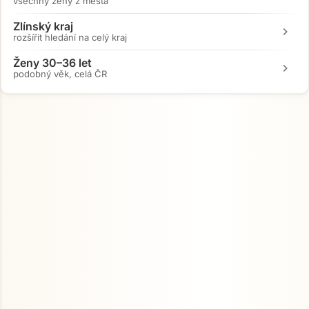
všechny ženy z města
Zlínský kraj
chevron_right
rozšířit hledání na celý kraj
Ženy 30–36 let
chevron_right
podobný věk, celá ČR