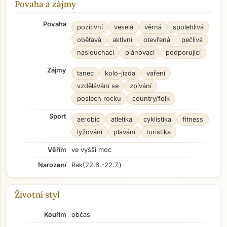
Povaha a zájmy
Povaha
pozitivní
veselá
věrná
spolehlivá
obětavá
aktivní
otevřená
pečlivá
naslouchací
plánovací
podporující
Zájmy
tanec
kolo-jízda
vaření
vzdělávání se
zpívání
poslech rocku
country/folk
Sport
aerobic
atletika
cyklistika
fitness
lyžování
plavání
turistika
Věřím
ve vyšší moc
Narození
Rak
(22.6.-22.7.)
Životní styl
Kouřím
občas