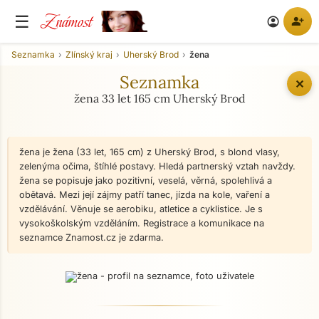
Známost
☰
person_add
account_circle
Seznamka
Zlínský kraj
Uherský Brod
žena
Seznamka
✕
žena 33 let 165 cm Uherský Brod
žena je žena (33 let, 165 cm) z Uherský Brod, s blond vlasy,
zelenýma očima, štíhlé postavy. Hledá partnerský vztah navždy.
žena se popisuje jako pozitivní, veselá, věrná, spolehlivá a
obětavá. Mezi její zájmy patří tanec, jízda na kole, vaření a
vzdělávání. Věnuje se aerobiku, atletice a cyklistice. Je s
vysokoškolským vzděláním. Registrace a komunikace na
seznamce Znamost.cz je zdarma.