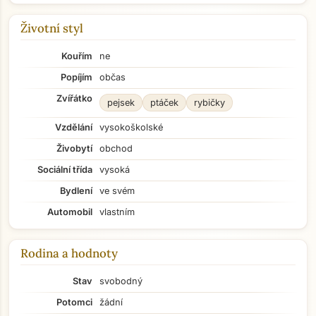
Životní styl
Kouřím
ne
Popíjím
občas
Zvířátko
pejsek
ptáček
rybičky
Vzdělání
vysokoškolské
Živobytí
obchod
Sociální třída
vysoká
Bydlení
ve svém
Automobil
vlastním
Rodina a hodnoty
Stav
svobodný
Potomci
žádní