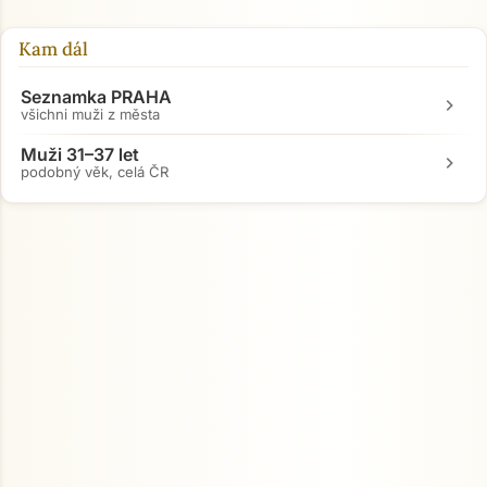
Kam dál
Seznamka PRAHA
chevron_right
všichni muži z města
Muži 31–37 let
chevron_right
podobný věk, celá ČR