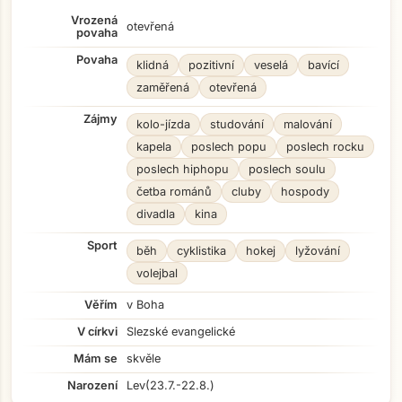
Vrozená
otevřená
povaha
Povaha
klidná
pozitivní
veselá
bavící
zaměřená
otevřená
Zájmy
kolo-jízda
studování
malování
kapela
poslech popu
poslech rocku
poslech hiphopu
poslech soulu
četba románů
cluby
hospody
divadla
kina
Sport
běh
cyklistika
hokej
lyžování
volejbal
Věřím
v Boha
V církvi
Slezské evangelické
Mám se
skvěle
Narození
Lev
(23.7.-22.8.)