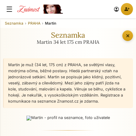
Známost
☰
person_add
account_circle
Seznamka
PRAHA
Martin
Seznamka
✕
Martin 34 let 175 cm PRAHA
Martin je muž (34 let, 175 cm) z PRAHA, se světlými vlasy,
modrýma očima, běžné postavy. Hledá partnerský vztah na
jednorázové setkání. Martin se popisuje jako klidný, pozitivní,
veselý, zábavný a cílevědomý. Mezi jeho zájmy patří jízda na
kole, studování, malování a kapela. Věnuje se běhu, cyklistice a
hokeji. Je nekuřák, s vysokoškolským vzděláním. Registrace a
komunikace na seznamce Znamost.cz je zdarma.