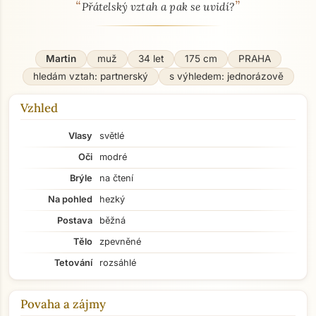
“
”
O mně - seznamka profil
Přátelský vztah a pak se uvidí?
Martin
muž
34 let
175 cm
PRAHA
hledám vztah: partnerský
s výhledem: jednorázově
Vzhled
Vlasy
světlé
Oči
modré
Brýle
na čtení
Na pohled
hezký
Postava
běžná
Tělo
zpevněné
Tetování
rozsáhlé
Povaha a zájmy