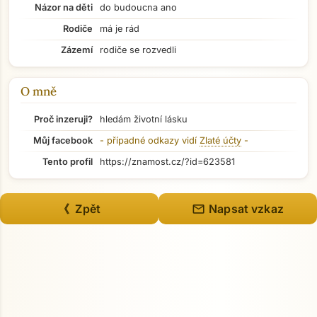
Názor na děti
do budoucna ano
Rodiče
má je rád
Přejít na hlavní obsah
Zázemí
rodiče se rozvedli
O mně
Proč inzeruji?
hledám životní lásku
Můj facebook
- případné odkazy vidí
Zlaté účty
-
Tento profil
https://znamost.cz/?id=623581
mail
《 Zpět
Napsat vzkaz