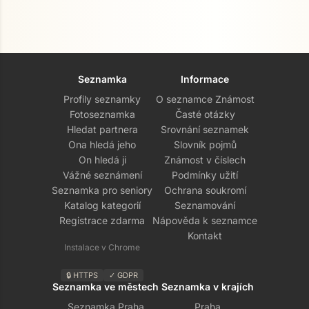
Seznamka
Informace
Profily seznamky
O seznamce Známost
Fotoseznamka
Časté otázky
Hledat partnera
Srovnání seznamek
Ona hledá jeho
Slovník pojmů
On hledá ji
Známost v číslech
Vážné seznámení
Podmínky užití
Seznamka pro seniory
Ochrana soukromí
Katalog kategorií
Seznamování
Registrace zdarma
Nápověda k seznamce
Kontakt
Instalace v Chrome
🔒 HTTPS
✓ GDPR
Seznamka ve městech
Seznamka v krajích
Seznamka Praha
Praha