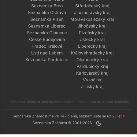
Seznamka Brno
Středočeský kraj
Seznamka Ostrava
Jihomoravský kraj
Seznamka Plzeň
Moravskoslezský kraj
Seznamka Liberec
Jihočeský kraj
Seznamka Olomouc
Plzeňský kraj
České Budějovice
Ústecký kraj
Hradec Králové
Liberecký kraj
Ústí nad Labem
Královéhradecký kraj
Seznamka Pardubice
Olomoucký kraj
Pardubický kraj
Karlovarský kraj
Vysočina
Zlínský kraj
Seznamka Známost sídlí na Vinohradech, Praha 3, 130 00, Česká republika
Seznamka Známost má 70 747 členů, seznamujete se už 25 let
♥
dark_mode
Seznamka Známost © 2001–2026