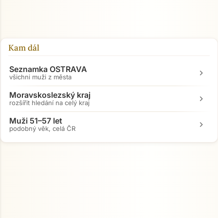
Kam dál
Seznamka OSTRAVA
chevron_right
všichni muži z města
Moravskoslezský kraj
chevron_right
rozšířit hledání na celý kraj
Muži 51–57 let
chevron_right
podobný věk, celá ČR