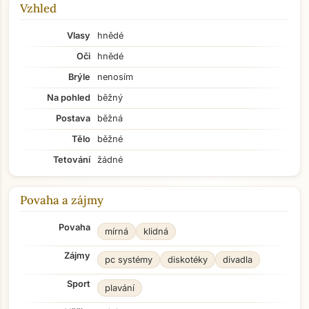
Vzhled
Vlasy
hnědé
Oči
hnědé
Brýle
nenosím
Na pohled
běžný
Postava
běžná
Tělo
běžné
Tetování
žádné
Povaha a zájmy
Povaha
mírná
klidná
Zájmy
pc systémy
diskotéky
divadla
Sport
plavání