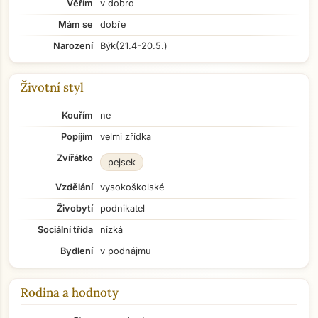
Věřím
v dobro
Mám se
dobře
Narození
Býk
(21.4-20.5.)
Životní styl
Kouřím
ne
Popíjím
velmi zřídka
Zvířátko
pejsek
Vzdělání
vysokoškolské
Živobytí
podnikatel
Sociální třída
nízká
Bydlení
v podnájmu
Rodina a hodnoty