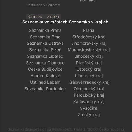
Instalace v Chrome
🔒 HTTPS
✓ GDPR
Seznamka ve městech
Seznamka v krajích
Seznamka Praha
Praha
Seznamka Brno
Středočeský kraj
Seznamka Ostrava
Jihomoravský kraj
Seznamka Plzeň
Moravskoslezský kraj
Seznamka Liberec
Jihočeský kraj
Seznamka Olomouc
Plzeňský kraj
České Budějovice
Ústecký kraj
Hradec Králové
Liberecký kraj
Ústí nad Labem
Královéhradecký kraj
Seznamka Pardubice
Olomoucký kraj
Pardubický kraj
Karlovarský kraj
Vysočina
Zlínský kraj
Seznamka Známost sídlí na Vinohradech, Praha 3, 130 00, Česká republika