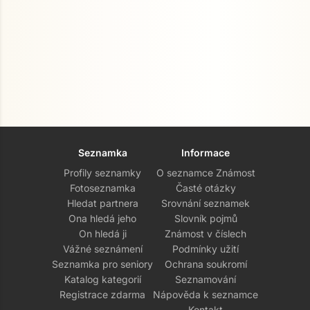
Seznamka
Informace
Profily seznamky
O seznamce Známost
Fotoseznamka
Časté otázky
Hledat partnera
Srovnání seznamek
Ona hledá jeho
Slovník pojmů
On hledá ji
Známost v číslech
Vážné seznámení
Podmínky užití
Seznamka pro seniory
Ochrana soukromí
Katalog kategorií
Seznamování
Registrace zdarma
Nápověda k seznamce
Kontakt