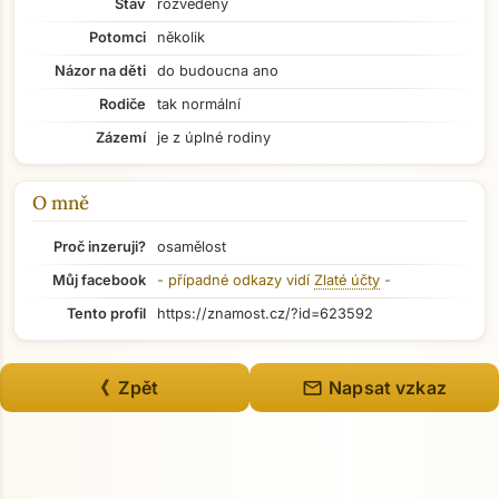
Stav
rozvedený
Potomci
několik
Názor na děti
do budoucna ano
Rodiče
tak normální
Zázemí
je z úplné rodiny
O mně
Proč inzeruji?
osamělost
Můj facebook
- případné odkazy vidí
Zlaté účty
-
Tento profil
https://znamost.cz/?id=623592
Přejít na hlavní obsah
mail
《 Zpět
Napsat vzkaz