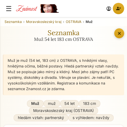
Známost
☰
person_add
account_circle
Seznamka
Moravskoslezský kraj
OSTRAVA
Muž
Seznamka
✕
Muž 54 let 183 cm OSTRAVA
Muž je muž (54 let, 183 cm) z OSTRAVA, s hnědými vlasy,
hnědýma očima, běžné postavy. Hledá partnerský vztah navždy.
Muž se popisuje jako mírný a klidný. Mezi jeho zájmy patří PC
systémy, diskotéky a divadla. Věnuje se plavání. Je nekuřák, s
vysokoškolským vzděláním. Registrace a komunikace na
seznamce Znamost.cz je zdarma.
Muž
muž
54 let
183 cm
Moravskoslezský kraj (OSTRAVA)
hledám vztah: partnerský
s výhledem: navždy