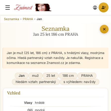
Známost
☰
person_add
account_circle
Seznamka
PRAHA
Jan
Seznamka
✕
Jan 25 let 186 cm PRAHA
Jan je muž (25 let, 186 cm) z PRAHA, s hnědými vlasy, modrýma
očima. Hledá partnerský vztah navždy. Je nekuřák. Registrace a
komunikace na seznamce Znamost.cz je zdarma.
Jan
muž
25 let
186 cm
PRAHA
hledám vztah: partnerský
s výhledem: navždy
Vzhled
Vlasy
hnědé
Oči
modré