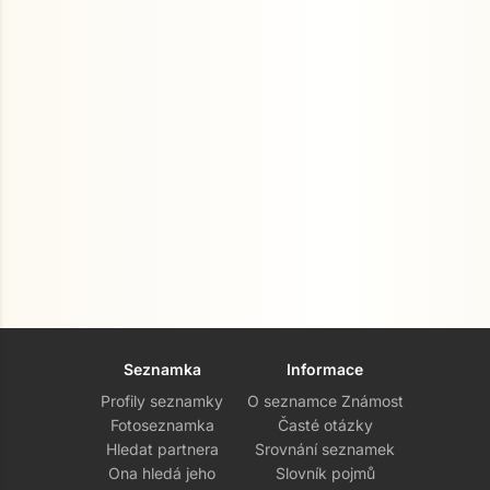
Seznamka
Informace
Profily seznamky
O seznamce Známost
Fotoseznamka
Časté otázky
Hledat partnera
Srovnání seznamek
Ona hledá jeho
Slovník pojmů