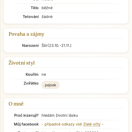
Tělo
běžné
Tetování
žádné
Povaha a zájmy
Narození
Štír
(23.10.-21.11.)
Životní styl
Kouřím
ne
Zvířátko
pejsek
O mně
Proč inzeruji?
hledám životní lásku
Můj facebook
- případné odkazy vidí
Zlaté účty
-