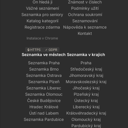
On hledá ji
Známost v číslech
Vážné seznámení
Podmínky užití
Seznamka pro seniory
Ochrana soukromí
Katalog kategorií
Seznamování
Registrace zdarma
Nápověda k seznamce
Kontakt
Instalace v Chrome
🔒 HTTPS
✓ GDPR
Seznamka ve městech
Seznamka v krajích
Seznamka Praha
Praha
Seznamka Brno
Středočeský kraj
Seznamka Ostrava
Jihomoravský kraj
Seznamka Plzeň
Moravskoslezský kraj
Seznamka Liberec
Jihočeský kraj
Seznamka Olomouc
Plzeňský kraj
České Budějovice
Ústecký kraj
Hradec Králové
Liberecký kraj
Ústí nad Labem
Královéhradecký kraj
Seznamka Pardubice
Olomoucký kraj
Pardubický kraj