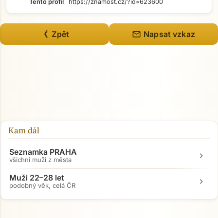
Tento profil
https://znamost.cz/?id=623600
mail
《 Zpět
Napsat vzkaz
Kam dál
Seznamka PRAHA
chevron_right
všichni muži z města
Muži 22–28 let
chevron_right
Přejít na hlavní obsah
podobný věk, celá ČR