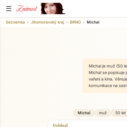
Známost
☰
Seznamka
Jihomoravský kraj
BRNO
Michal
Michal je muž (50 l
Michal se popisuje j
vaření a kina. Věnu
komunikace na sez
Michal
muž
50 let
Vzhled