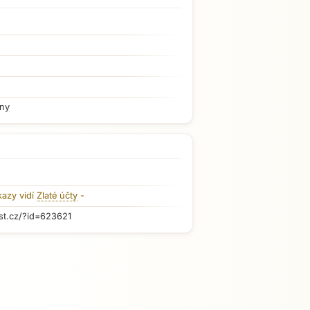
iny
kazy vidí
Zlaté účty
-
st.cz/?id=623621