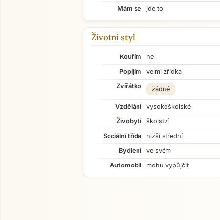
Mám se
jde to
Životní styl
Kouřím
ne
Popíjím
velmi zřídka
Zvířátko
žádné
Vzdělání
vysokoškolské
Živobytí
školství
Sociální třída
nižší střední
Bydlení
ve svém
Automobil
mohu vypůjčit