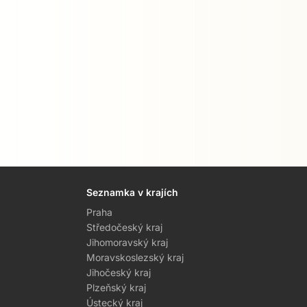
Seznamka v krajích
Praha
Středočeský kraj
Jihomoravský kraj
Moravskoslezský kraj
Jihočeský kraj
Plzeňský kraj
Ústecký kraj