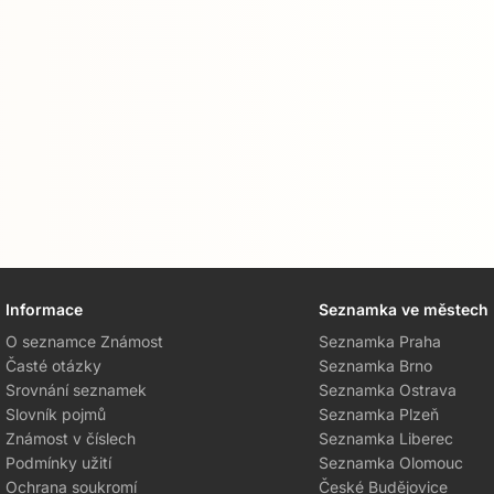
Informace
Seznamka ve městech
O seznamce Známost
Seznamka Praha
Časté otázky
Seznamka Brno
Srovnání seznamek
Seznamka Ostrava
Slovník pojmů
Seznamka Plzeň
Známost v číslech
Seznamka Liberec
Podmínky užití
Seznamka Olomouc
Ochrana soukromí
České Budějovice