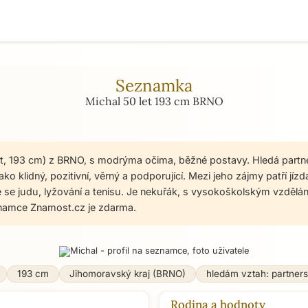
Seznamka
Michal 50 let 193 cm BRNO
et, 193 cm) z BRNO, s modrýma očima, běžné postavy. Hledá partn
ako klidný, pozitivní, věrný a podporující. Mezi jeho zájmy patří jízd
je se judu, lyžování a tenisu. Je nekuřák, s vysokoškolským vzdělán
namce Znamost.cz je zdarma.
193 cm
Jihomoravský kraj (BRNO)
hledám vztah: partner
Rodina a hodnoty