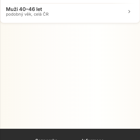
Muži 40–46 let
chevron_right
podobný věk, celá ČR