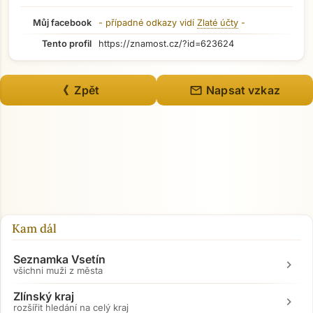
Můj facebook
- případné odkazy vidí
Zlaté účty
-
Tento profil
https://znamost.cz/?id=623624
mail
《 Zpět
Napsat vzkaz
Kam dál
Seznamka Vsetín
chevron_right
všichni muži z města
Zlínský kraj
chevron_right
Přejít na hlavní obsah
rozšířit hledání na celý kraj