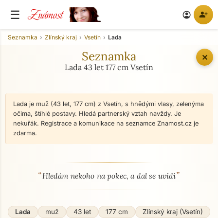
Známost
☰
person_add
account_circle
Seznamka
Zlínský kraj
Vsetín
Lada
Seznamka
✕
Lada 43 let 177 cm Vsetín
Lada je muž (43 let, 177 cm) z Vsetín, s hnědými vlasy, zelenýma
očima, štíhlé postavy. Hledá partnerský vztah navždy. Je
nekuřák. Registrace a komunikace na seznamce Znamost.cz je
zdarma.
“
”
O mně - seznamka profil
Hledám nekoho na pokec, a dal se uvidi
Lada
muž
43 let
177 cm
Zlínský kraj (Vsetín)