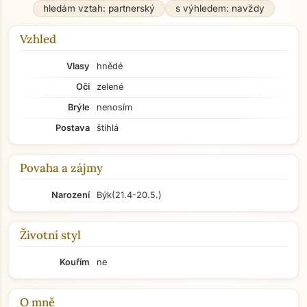
hledám vztah: partnerský
s výhledem: navždy
Vzhled
Vlasy
hnědé
Oči
zelené
Brýle
nenosím
Postava
štíhlá
Povaha a zájmy
Narození
Býk
(21.4-20.5.)
Životní styl
Kouřím
ne
O mně