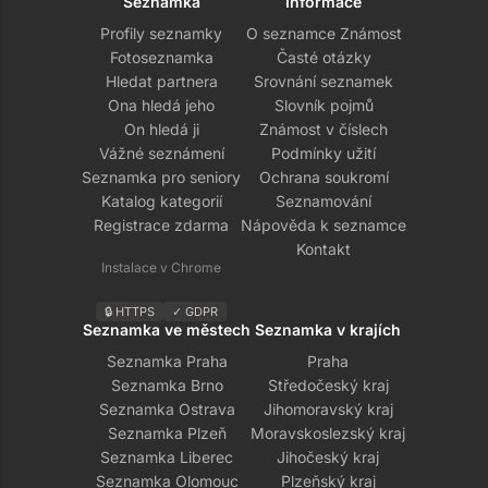
Seznamka
Informace
Profily seznamky
O seznamce Známost
Fotoseznamka
Časté otázky
Hledat partnera
Srovnání seznamek
Ona hledá jeho
Slovník pojmů
On hledá ji
Známost v číslech
Vážné seznámení
Podmínky užití
Seznamka pro seniory
Ochrana soukromí
Katalog kategorií
Seznamování
Registrace zdarma
Nápověda k seznamce
Kontakt
Instalace v Chrome
🔒 HTTPS
✓ GDPR
Seznamka ve městech
Seznamka v krajích
Seznamka Praha
Praha
Seznamka Brno
Středočeský kraj
Seznamka Ostrava
Jihomoravský kraj
Seznamka Plzeň
Moravskoslezský kraj
Seznamka Liberec
Jihočeský kraj
Seznamka Olomouc
Plzeňský kraj