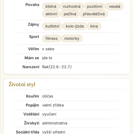
Povaha
klidná
rozhodná
pozitivní
veselá
aktivní
pečlivá
přesvědčivá
Zájmy
kutilství
kolo-jízda
kina
Sport
fitness
motorky
Věřím
v sebe
Mám se
jde to
Narození
Rak
(22.6.-22.7.)
Životní styl
Kouřím
občas
Popíjím
velmi zřídka
Vzdělání
vyučení
Živobytí
administrativa
Sociální třída
vyšší střední