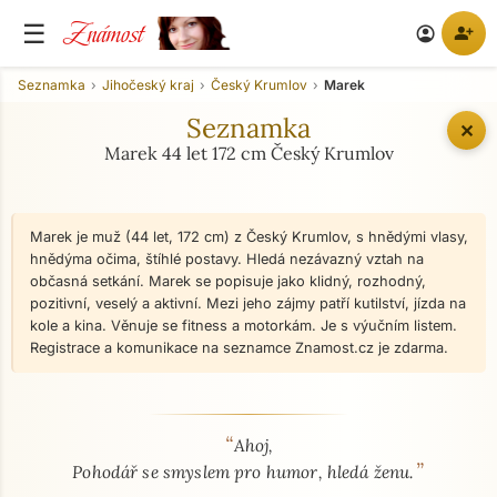
Známost
☰
person_add
account_circle
Seznamka
Jihočeský kraj
Český Krumlov
Marek
Seznamka
✕
Marek 44 let 172 cm Český Krumlov
Marek je muž (44 let, 172 cm) z Český Krumlov, s hnědými vlasy,
hnědýma očima, štíhlé postavy. Hledá nezávazný vztah na
občasná setkání. Marek se popisuje jako klidný, rozhodný,
pozitivní, veselý a aktivní. Mezi jeho zájmy patří kutilství, jízda na
kole a kina. Věnuje se fitness a motorkám. Je s výučním listem.
Registrace a komunikace na seznamce Znamost.cz je zdarma.
“
O mně - seznamka profil
Ahoj,
”
Pohodář se smyslem pro humor, hledá ženu.