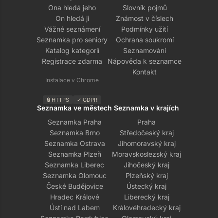
Ona hledá jeho
Slovník pojmů
On hledá ji
Známost v číslech
Vážné seznámení
Podmínky užití
Seznamka pro seniory
Ochrana soukromí
Katalog kategorií
Seznamování
Registrace zdarma
Nápověda k seznamce
Kontakt
Instalace v Chrome
🔒 HTTPS
✓ GDPR
Seznamka ve městech
Seznamka v krajích
Seznamka Praha
Praha
Seznamka Brno
Středočeský kraj
Seznamka Ostrava
Jihomoravský kraj
Seznamka Plzeň
Moravskoslezský kraj
Seznamka Liberec
Jihočeský kraj
Seznamka Olomouc
Plzeňský kraj
České Budějovice
Ústecký kraj
Hradec Králové
Liberecký kraj
Ústí nad Labem
Královéhradecký kraj