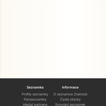
Seznamka
Informace
Profily seznamky
O seznamce Známost
Fotoseznamka
Časté otázky
Hledat partnera
Srovnání seznamek