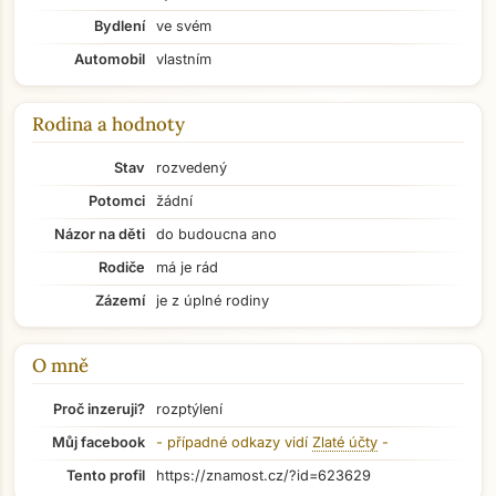
Bydlení
ve svém
Automobil
vlastním
Rodina a hodnoty
Stav
rozvedený
Potomci
žádní
Názor na děti
do budoucna ano
Rodiče
má je rád
Zázemí
je z úplné rodiny
O mně
Proč inzeruji?
rozptýlení
Přejít na hlavní obsah
Můj facebook
- případné odkazy vidí
Zlaté účty
-
Tento profil
https://znamost.cz/?id=623629