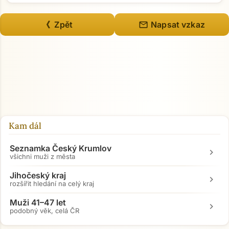
mail
《 Zpět
Napsat vzkaz
Kam dál
Seznamka Český Krumlov
chevron_right
všichni muži z města
Jihočeský kraj
chevron_right
rozšířit hledání na celý kraj
Muži 41–47 let
chevron_right
podobný věk, celá ČR