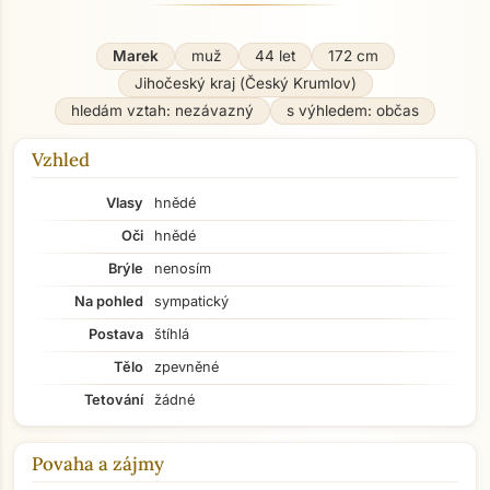
Marek
muž
44 let
172 cm
Jihočeský kraj (Český Krumlov)
hledám vztah: nezávazný
s výhledem: občas
Vzhled
Vlasy
hnědé
Oči
hnědé
Brýle
nenosím
Na pohled
sympatický
Postava
štíhlá
Tělo
zpevněné
Tetování
žádné
Povaha a zájmy