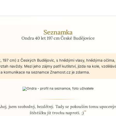
Seznamka
Ondra 40 let 197 cm České Budějovice
t, 197 cm) z Českých Budějovic, s hnědými vlasy, hnědýma očima,
ah navždy. Mezi jeho zájmy patří kutilství, jízda na kole, vzdělává
e a komunikace na seznamce Znamost.cz je zdarma.
 - seznamka profil
Ahoj, jsem svobodný, bezdětný. Tady se pokouším tomu upocen
”
štěstíčku jít trochu naproti. ;)