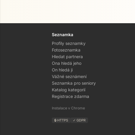
Seznamka
Profily seznamky
Fotoseznamka
Hledat partnera
Ona hledá jeho
On hledá ji
Vážné seznámení
Seznamka pro seniory
Katalog kategorií
Registrace zdarma
Instalace v Chrome
🔒 HTTPS
✓ GDPR