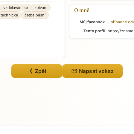
vzdělávání se
zpívání
O mně
 technické
četba básní
Můj facebook
- případné od
Tento profil
https://znamo
mail
《 Zpět
Napsat vzkaz
Přejít na hlavní obsah