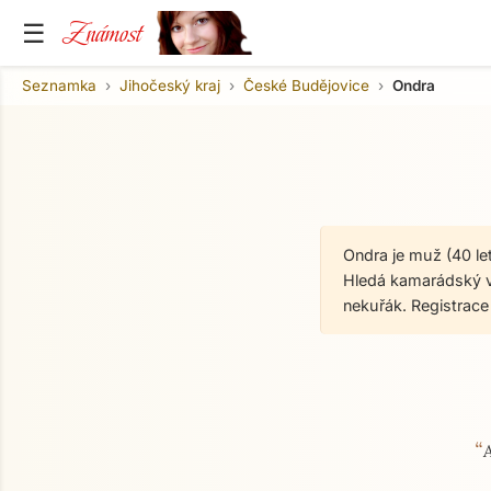
Známost
☰
Seznamka
Jihočeský kraj
České Budějovice
Ondra
Ondra je muž (40 le
Hledá kamarádský vzt
nekuřák. Registrac
“
O mně