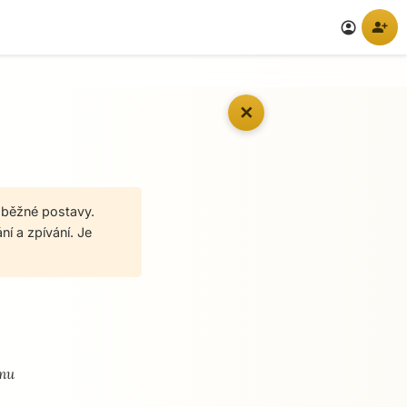
person_add
account_circle
✕
 běžné postavy.
ní a zpívání. Je
ýmu