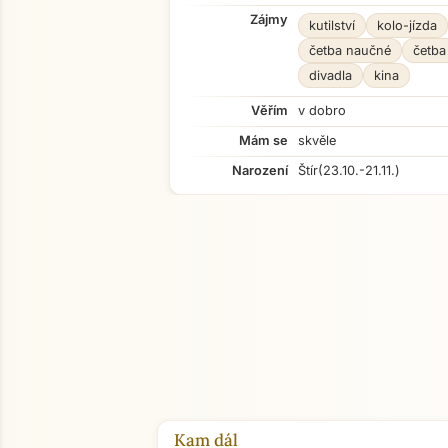
Zájmy
kutilství
kolo-jízda
četba naučné
četba
divadla
kina
Věřím
v dobro
Mám se
skvěle
Narození
Štír
(23.10.-21.11.)
Kam dál