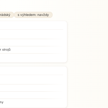
rádský
s výhledem: navždy
r strojů
iny