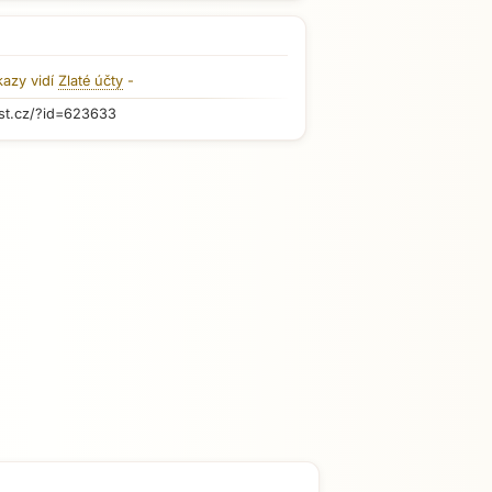
kazy vidí
Zlaté účty
-
st.cz/?id=623633