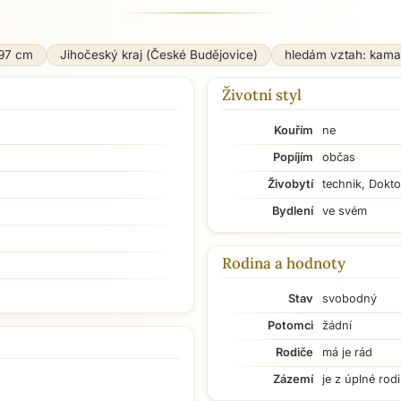
97 cm
Jihočeský kraj (České Budějovice)
hledám vztah: kama
Životní styl
Kouřím
ne
Popíjím
občas
Živobytí
technik, Dokto
Bydlení
ve svém
Rodina a hodnoty
Stav
svobodný
Potomci
žádní
Rodiče
má je rád
Zázemí
je z úplné rod