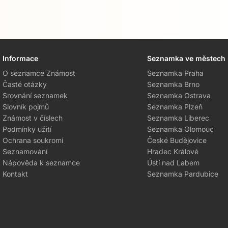
Informace
Seznamka ve městech
O seznamce Známost
Seznamka Praha
Časté otázky
Seznamka Brno
Srovnání seznamek
Seznamka Ostrava
Slovník pojmů
Seznamka Plzeň
Známost v číslech
Seznamka Liberec
Podmínky užití
Seznamka Olomouc
Ochrana soukromí
České Budějovice
Seznamování
Hradec Králové
Nápověda k seznamce
Ústí nad Labem
Kontakt
Seznamka Pardubice