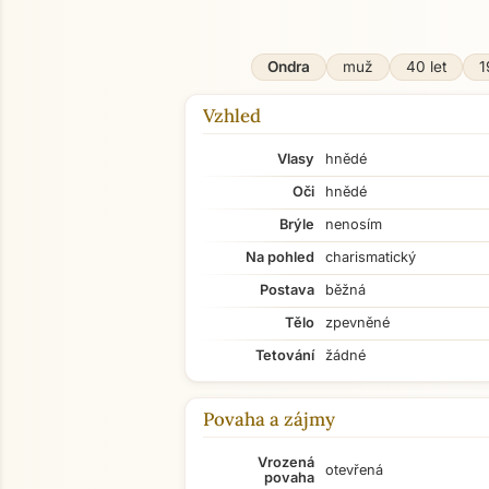
Ondra
muž
40 let
1
Vzhled
Vlasy
hnědé
Oči
hnědé
Brýle
nenosím
Na pohled
charismatický
Postava
běžná
Tělo
zpevněné
Tetování
žádné
Povaha a zájmy
Vrozená
otevřená
povaha