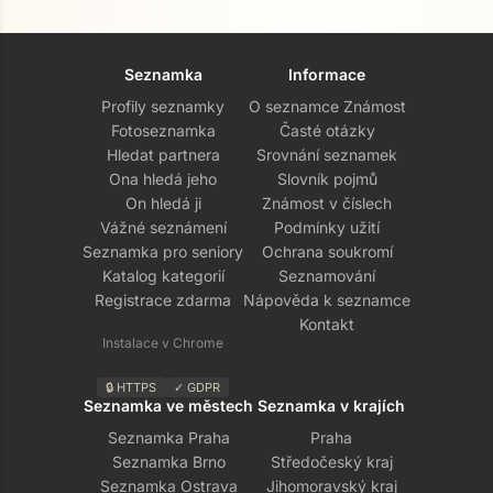
Seznamka
Informace
Profily seznamky
O seznamce Známost
Fotoseznamka
Časté otázky
Hledat partnera
Srovnání seznamek
Ona hledá jeho
Slovník pojmů
On hledá ji
Známost v číslech
Vážné seznámení
Podmínky užití
Seznamka pro seniory
Ochrana soukromí
Katalog kategorií
Seznamování
Registrace zdarma
Nápověda k seznamce
Kontakt
Instalace v Chrome
🔒 HTTPS
✓ GDPR
Seznamka ve městech
Seznamka v krajích
Seznamka Praha
Praha
Seznamka Brno
Středočeský kraj
Seznamka Ostrava
Jihomoravský kraj