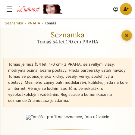
Známost
☰
person_add
account_circle
Seznamka
PRAHA
Tomáš
Seznamka
✕
Tomáš 54 let 170 cm PRAHA
Tomáš je muž (54 let, 170 cm) z PRAHA, se světlými vlasy,
modrýma očima, běžné postavy. Hledá partnerský vztah navždy.
Tomáš se popisuje jako klidný, veselý, věrný, spolehlivý a
obětavý. Mezi jeho zájmy patří modelářství, kutilství, jízda na kole
a internet. Věnuje se lodním sportům. Je nekuřák, s
vysokoškolským vzděláním. Registrace a komunikace na
seznamce Znamost.cz je zdarma.