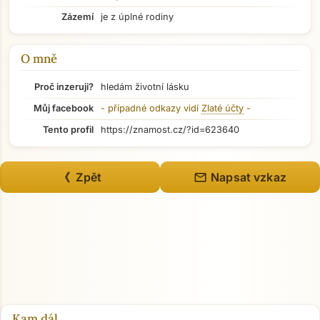
Přejít na hlavní obsah
Zázemí
je z úplné rodiny
O mně
Proč inzeruji?
hledám životní lásku
Můj facebook
- případné odkazy vidí
Zlaté účty
-
Tento profil
https://znamost.cz/?id=623640
mail
《 Zpět
Napsat vzkaz
Kam dál