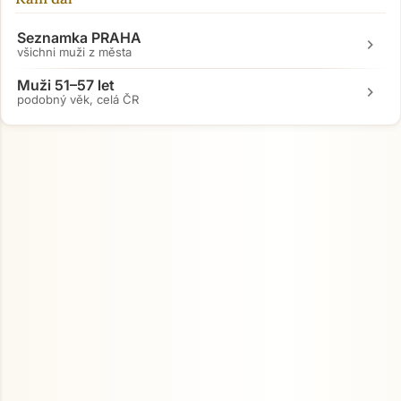
Seznamka PRAHA
chevron_right
všichni muži z města
Muži 51–57 let
chevron_right
podobný věk, celá ČR