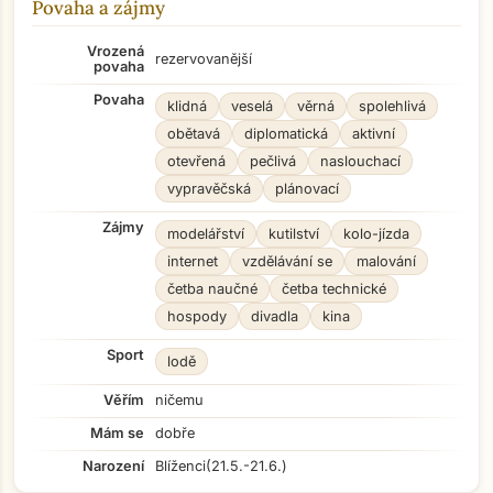
Povaha a zájmy
Vrozená
rezervovanější
povaha
Povaha
klidná
veselá
věrná
spolehlivá
obětavá
diplomatická
aktivní
otevřená
pečlivá
naslouchací
vypravěčská
plánovací
Zájmy
modelářství
kutilství
kolo-jízda
internet
vzdělávání se
malování
četba naučné
četba technické
hospody
divadla
kina
Sport
lodě
Věřím
ničemu
Mám se
dobře
Narození
Blíženci
(21.5.-21.6.)