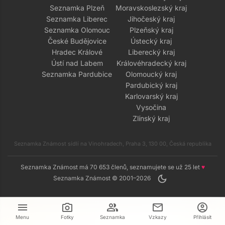
Seznamka Plzeň
Moravskoslezský kraj
Seznamka Liberec
Jihočeský kraj
Seznamka Olomouc
Plzeňský kraj
České Budějovice
Ústecký kraj
Hradec Králové
Liberecký kraj
Ústí nad Labem
Královéhradecký kraj
Seznamka Pardubice
Olomoucký kraj
Pardubický kraj
Karlovarský kraj
Vysočina
Zlínský kraj
Seznamka Známost sídlí na Vinohradech, Praha 3, 130 00, Česká republika
Seznamka Známost má 70 653 členů, seznamujete se už 25 let
♥
dark_mode
Seznamka Známost © 2001–2026
menu
camera_alt
group
mail
account_circle
Menu
Fotky
Seznamka
Vzkazy
Přihlásit