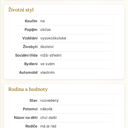
Životní styl
Kouřím
ne
Popíjím
občas
Vzdělání
vysokoškolské
Živobytí
školství
Sociální třída
nižší střední
Bydlení
ve svém
Automobil
vlastním
Rodina a hodnoty
Stav
rozvedený
Potomci
několik
Názor na děti
chci další
Rodiče
má je rád