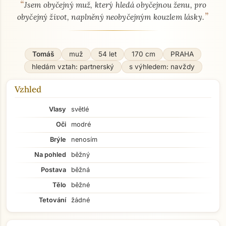
“
O mně - seznamka profil
Jsem obyčejný muž, který hledá obyčejnou ženu, pro
”
obyčejný život, naplněný neobyčejným kouzlem lásky.
Tomáš
muž
54 let
170 cm
PRAHA
hledám vztah: partnerský
s výhledem: navždy
Vzhled
Vlasy
světlé
Oči
modré
Brýle
nenosím
Na pohled
běžný
Postava
běžná
Tělo
běžné
Tetování
žádné