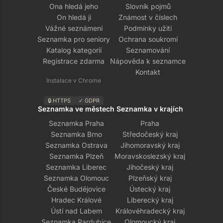
Ona hledá jeho
Slovník pojmů
On hledá ji
Známost v číslech
Vážné seznámení
Podmínky užití
Seznamka pro seniory
Ochrana soukromí
Katalog kategorií
Seznamování
Registrace zdarma
Nápověda k seznamce
Kontakt
Instalace v Chrome
🔒 HTTPS
✓ GDPR
Seznamka ve městech
Seznamka v krajích
Seznamka Praha
Praha
Seznamka Brno
Středočeský kraj
Seznamka Ostrava
Jihomoravský kraj
Seznamka Plzeň
Moravskoslezský kraj
Seznamka Liberec
Jihočeský kraj
Seznamka Olomouc
Plzeňský kraj
České Budějovice
Ústecký kraj
Hradec Králové
Liberecký kraj
Ústí nad Labem
Královéhradecký kraj
Seznamka Pardubice
Olomoucký kraj