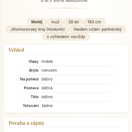
a se s 100% nasazením.
Matěj
muž
28 let
183 cm
Jihomoravský kraj (Hodonín)
hledám vztah: partnerský
s výhledem: navždy
Vzhled
Vlasy
hnědé
Brýle
nenosím
Na pohled
běžný
Postava
běžná
Tělo
běžné
Tetování
žádné
Povaha a zájmy