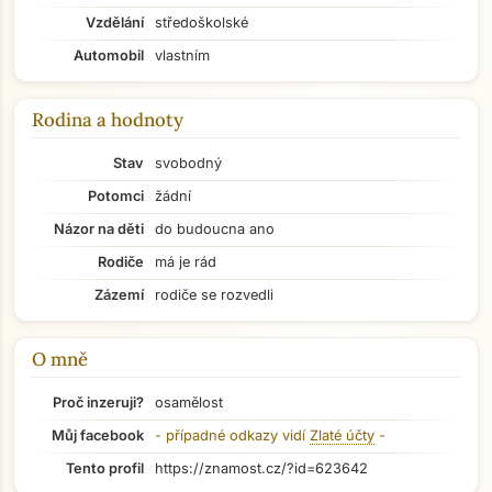
Vzdělání
středoškolské
Automobil
vlastním
Rodina a hodnoty
Stav
svobodný
Potomci
žádní
Názor na děti
do budoucna ano
Rodiče
má je rád
Zázemí
rodiče se rozvedli
O mně
Proč inzeruji?
osamělost
Přejít na hlavní obsah
Můj facebook
- případné odkazy vidí
Zlaté účty
-
Tento profil
https://znamost.cz/?id=623642