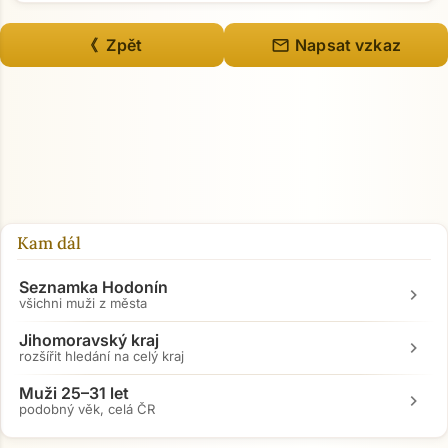
mail
《 Zpět
Napsat vzkaz
Kam dál
Seznamka Hodonín
chevron_right
všichni muži z města
Jihomoravský kraj
chevron_right
rozšířit hledání na celý kraj
Muži 25–31 let
chevron_right
podobný věk, celá ČR