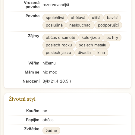
Vrozená
rezervovanější
povaha
Povaha
spolehlivá
obětavá
ulítlá
bavící
poslušná
naslouchací
podporující
Zájmy
občas o samotě
kolo-jízda
pc hry
poslech rocku
poslech metalu
poslech jazzu
divadla
kina
Věřím
ničemu
Mám se
nic moc
Narození
Býk
(21.4-20.5.)
Životní styl
Kouřím
ne
Popíjím
občas
Zvířátko
žádné