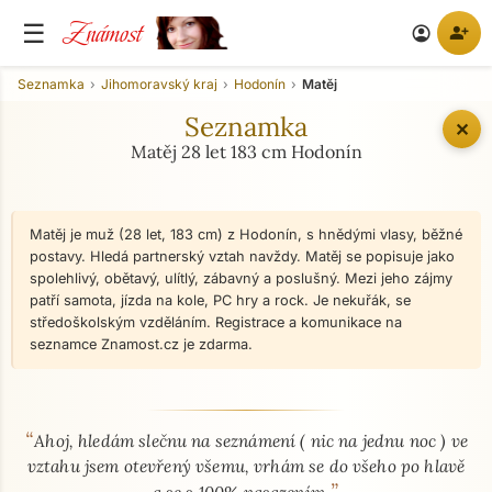
Známost
☰
person_add
account_circle
Seznamka
Jihomoravský kraj
Hodonín
Matěj
Seznamka
✕
Matěj 28 let 183 cm Hodonín
Matěj je muž (28 let, 183 cm) z Hodonín, s hnědými vlasy, běžné
postavy. Hledá partnerský vztah navždy. Matěj se popisuje jako
spolehlivý, obětavý, ulítlý, zábavný a poslušný. Mezi jeho zájmy
patří samota, jízda na kole, PC hry a rock. Je nekuřák, se
středoškolským vzděláním. Registrace a komunikace na
seznamce Znamost.cz je zdarma.
“
O mně - seznamka profil
Ahoj, hledám slečnu na seznámení ( nic na jednu noc ) ve
vztahu jsem otevřený všemu, vrhám se do všeho po hlavě
”