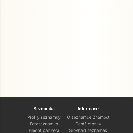
Seznamka
Informace
Profily seznamky
O seznamce Známost
Fotoseznamka
Časté otázky
Hledat partnera
Srovnání seznamek