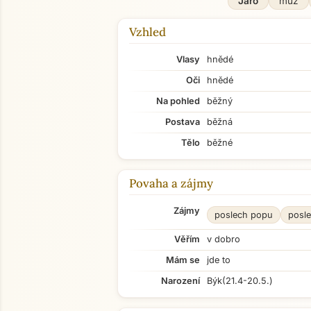
Jaro
muž
Vzhled
Vlasy
hnědé
Oči
hnědé
Na pohled
běžný
Postava
běžná
Tělo
běžné
Povaha a zájmy
Zájmy
poslech popu
posle
Věřím
v dobro
Mám se
jde to
Narození
Býk
(21.4-20.5.)