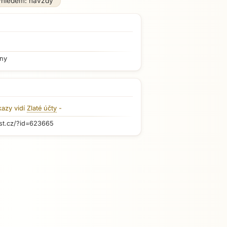
ýhledem: navždy
iny
kazy vidí
Zlaté účty
-
st.cz/?id=623665