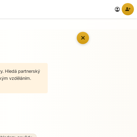
person_add
account_circle
✕
y. Hledá partnerský
ským vzděláním.