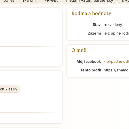
60 let
173 cm
PRAHA
hledám vztah: partnerský
s v
Rodina a hodnoty
Stav
rozvedený
Zázemí
je z úplné rod
O mně
Můj facebook
- případné od
Tento profil
https://znamo
ch klasiky