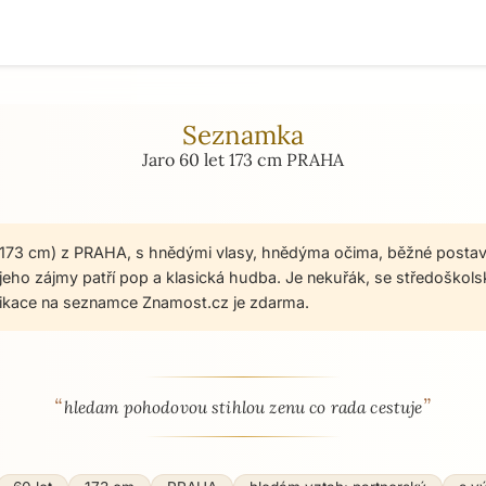
Seznamka
Jaro 60 let 173 cm PRAHA
, 173 cm) z PRAHA, s hnědými vlasy, hnědýma očima, běžné postav
jeho zájmy patří pop a klasická hudba. Je nekuřák, se středoškol
ikace na seznamce Znamost.cz je zdarma.
“
”
 - seznamka profil
hledam pohodovou stihlou zenu co rada cestuje