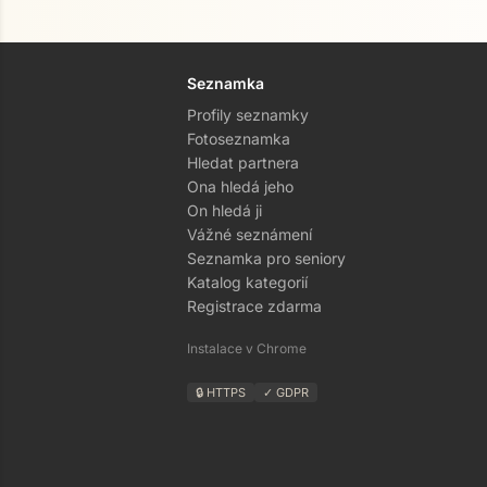
Seznamka
Profily seznamky
Fotoseznamka
Hledat partnera
Ona hledá jeho
On hledá ji
Vážné seznámení
Seznamka pro seniory
Katalog kategorií
Registrace zdarma
Instalace v Chrome
🔒 HTTPS
✓ GDPR