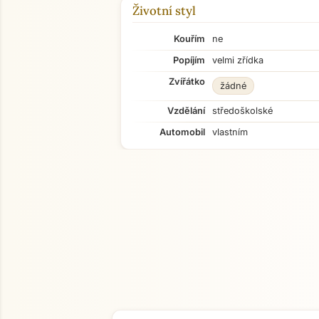
Životní styl
Kouřím
ne
Popíjím
velmi zřídka
Zvířátko
žádné
Vzdělání
středoškolské
Automobil
vlastním