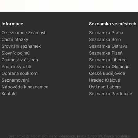
Informace
Seznamka ve městech
O seznamce Známost
Seznamka Praha
Časté otázky
Seznamka Brno
Srovnání seznamek
Seznamka Ostrava
Slovník pojmů
Seznamka Plzeň
Známost v číslech
Seznamka Liberec
Podmínky užití
Seznamka Olomouc
Ochrana soukromí
České Budějovice
Seznamování
Hradec Králové
Nápověda k seznamce
Ústí nad Labem
Kontakt
Seznamka Pardubice
Seznamka Známost sídlí na Vinohradech, Praha 3, 130 00, Česká republika