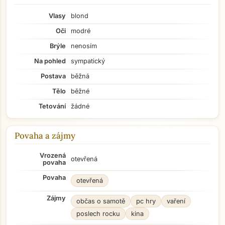
Vlasy
blond
Oči
modré
Brýle
nenosím
Na pohled
sympatický
Postava
běžná
Tělo
běžné
Tetování
žádné
Povaha a zájmy
Vrozená
otevřená
povaha
Povaha
otevřená
Zájmy
občas o samotě
pc hry
vaření
poslech rocku
kina