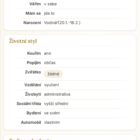
Věřím
v sebe
Mám se
jde to
Narození
Vodnář
(20.1.-18.2.)
Životní styl
Kouřím
ano
Popíjím
občas
Zvířátko
žádné
Vzdělání
vyučení
Živobytí
administrativa
Sociální třída
vyšší střední
Bydlení
ve svém
Automobil
vlastním