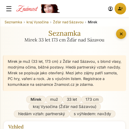
Známost
☰
person_add
account_circle
Seznamka
kraj Vysočina
Žďár nad Sázavou
Mirek
Seznamka
✕
Mirek 33 let 173 cm Žďár nad Sázavou
Mirek je muž (33 let, 173 cm) z Žďár nad Sázavou, s blond vlasy,
modrýma očima, běžné postavy. Hledá partnerský vztah navždy.
Mirek se popisuje jako otevřený. Mezi jeho zájmy patří samota,
PC hry, vaření a rock. Je s výučním listem. Registrace a
komunikace na seznamce Znamost.cz je zdarma.
Mirek
muž
33 let
173 cm
kraj Vysočina (Žďár nad Sázavou)
hledám vztah: partnerský
s výhledem: navždy
Vzhled