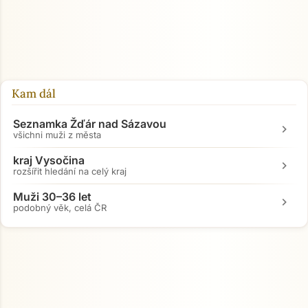
Kam dál
Seznamka Žďár nad Sázavou
chevron_right
všichni muži z města
kraj Vysočina
chevron_right
rozšířit hledání na celý kraj
Muži 30–36 let
chevron_right
podobný věk, celá ČR