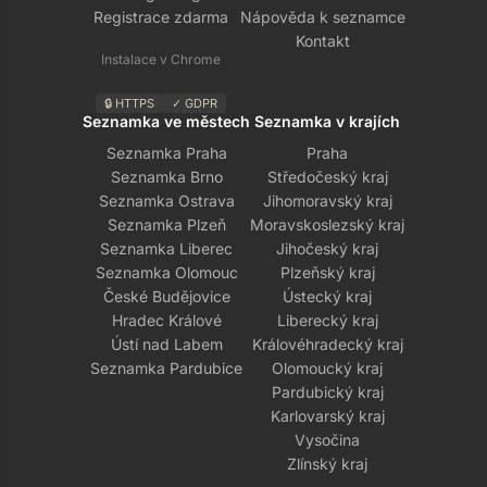
Registrace zdarma
Nápověda k seznamce
Kontakt
Instalace v Chrome
🔒 HTTPS
✓ GDPR
Seznamka ve městech
Seznamka v krajích
Seznamka Praha
Praha
Seznamka Brno
Středočeský kraj
Seznamka Ostrava
Jihomoravský kraj
Seznamka Plzeň
Moravskoslezský kraj
Seznamka Liberec
Jihočeský kraj
Seznamka Olomouc
Plzeňský kraj
České Budějovice
Ústecký kraj
Hradec Králové
Liberecký kraj
Ústí nad Labem
Královéhradecký kraj
Seznamka Pardubice
Olomoucký kraj
Pardubický kraj
Karlovarský kraj
Vysočina
Zlínský kraj