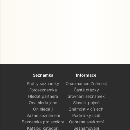
Seznamka
Informace
Profily seznamky
O seznamce Známost
Fotoseznamka
Časté otázky
Hledat partnera
Srovnání seznamek
Ona hledá jeho
Slovník pojmů
On hledá ji
Známost v číslech
Vážné seznámení
Podmínky užití
Seznamka pro seniory
Ochrana soukromí
Katalog kategorií
Seznamování