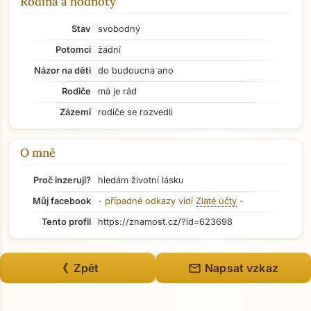
Rodina a hodnoty
Stav
svobodný
Potomci
žádní
Názor na děti
do budoucna ano
Rodiče
má je rád
Zázemí
rodiče se rozvedli
O mně
Proč inzeruji?
hledám životní lásku
Můj facebook
- případné odkazy vidí
Zlaté účty
-
Tento profil
https://znamost.cz/?id=623698
Přejít na hlavní obsah
mail
《 Zpět
Napsat vzkaz