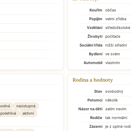
Kouřím
občas
Popíjím
velmi zřídka
Vzdělání
středoškolské
Živobytí
počítače
Sociální třída
nižší střední
Bydlení
ve svém
Automobil
vlastním
Rodina a hodnoty
Stav
svobodný
Potomci
několik
hodná
neústupná
Názor na děti
zatím nevím
spolehlivá
aktivní
Rodiče
tak normální
Zázemí
je z úplné rod