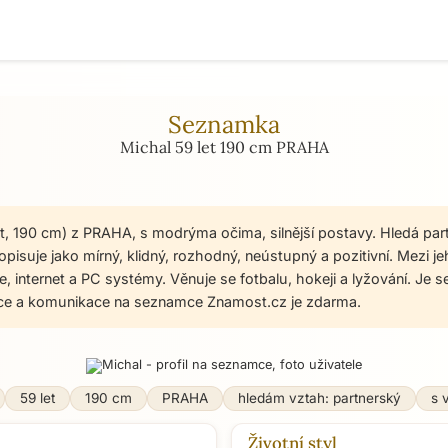
Seznamka
Michal 59 let 190 cm PRAHA
et, 190 cm) z PRAHA, s modrýma očima, silnější postavy. Hledá par
pisuje jako mírný, klidný, rozhodný, neústupný a pozitivní. Mezi je
e, internet a PC systémy. Věnuje se fotbalu, hokeji a lyžování. Je
ace a komunikace na seznamce Znamost.cz je zdarma.
59 let
190 cm
PRAHA
hledám vztah: partnerský
s 
Životní styl