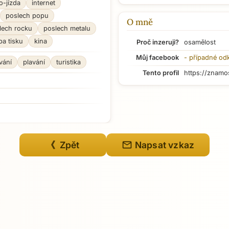
o-jízda
internet
poslech popu
O mně
lech rocku
poslech metalu
ba tisku
kina
Proč inzeruji?
osamělost
Můj facebook
- případné od
vání
plavání
turistika
Tento profil
https://znamo
mail
《 Zpět
Napsat vzkaz
Přejít na hlavní obsah