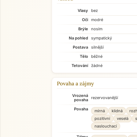
Vlasy
bez
Oči
modré
Brýle
nosím
Na pohled
sympatický
Postava
silnější
Tělo
běžné
Tetování
žádné
Povaha a zájmy
Vrozená
rezervovanější
povaha
Povaha
mírná
klidná
roz
pozitivní
veselá
naslouchací
Zájmy