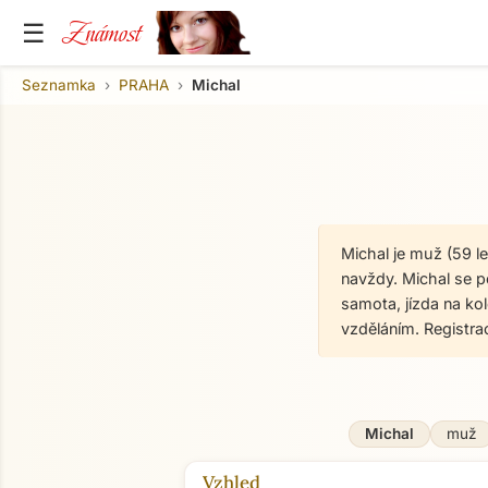
Známost
☰
Seznamka
PRAHA
Michal
Michal je muž (59 l
navždy. Michal se po
samota, jízda na kol
vzděláním. Registr
Michal
muž
Vzhled