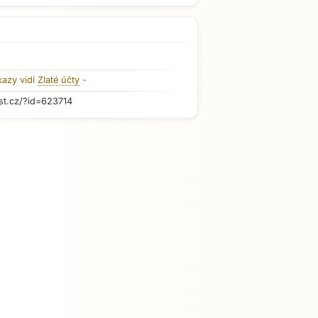
kazy vidí
Zlaté účty
-
st.cz/?id=623714