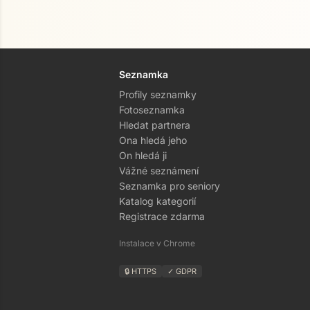
Seznamka
Profily seznamky
Fotoseznamka
Hledat partnera
Ona hledá jeho
On hledá ji
Vážné seznámení
Seznamka pro seniory
Katalog kategorií
Registrace zdarma
Instalace v Chrome
🔒 HTTPS
✓ GDPR