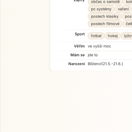
občas o samotě
kol
pc systémy
vaření
poslech klasiky
pos
poslech filmové
čet
Sport
fotbal
hokej
lyžo
Věřím
ve vyšší moc
Mám se
jde to
Narození
Blíženci
(21.5.-21.6.)