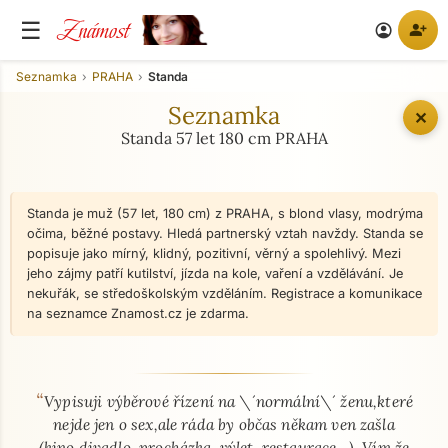
Známost
☰
person_add
account_circle
Seznamka
PRAHA
Standa
Seznamka
✕
Standa 57 let 180 cm PRAHA
Standa je muž (57 let, 180 cm) z PRAHA, s blond vlasy, modrýma
očima, běžné postavy. Hledá partnerský vztah navždy. Standa se
popisuje jako mírný, klidný, pozitivní, věrný a spolehlivý. Mezi
jeho zájmy patří kutilství, jízda na kole, vaření a vzdělávání. Je
nekuřák, se středoškolským vzděláním. Registrace a komunikace
na seznamce Znamost.cz je zdarma.
“
O mně - seznamka profil
Vypisuji výběrové řízení na \´normální\´ ženu,které
nejde jen o sex,ale ráda by občas někam ven zašla
(kino,divadlo, procházka, výlet, restaurace,,,). Vím,že