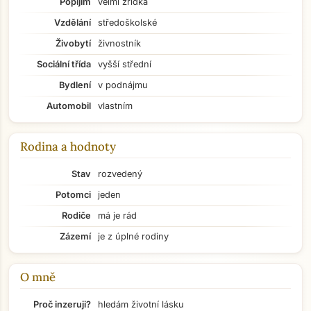
Popíjím
velmi zřídka
Vzdělání
středoškolské
Živobytí
živnostník
Sociální třída
vyšší střední
Bydlení
v podnájmu
Automobil
vlastním
Rodina a hodnoty
Stav
rozvedený
Potomci
jeden
Rodiče
má je rád
Zázemí
je z úplné rodiny
O mně
Přejít na hlavní obsah
Proč inzeruji?
hledám životní lásku