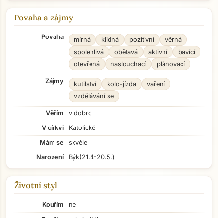
Povaha a zájmy
Povaha
mírná
klidná
pozitivní
věrná
spolehlivá
obětavá
aktivní
bavící
otevřená
naslouchací
plánovací
Zájmy
kutilství
kolo-jízda
vaření
vzdělávání se
Věřím
v dobro
V církvi
Katolické
Mám se
skvěle
Narození
Býk
(21.4-20.5.)
Životní styl
Kouřím
ne