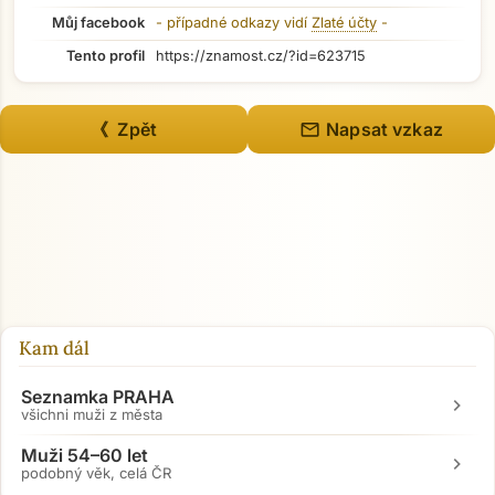
Můj facebook
- případné odkazy vidí
Zlaté účty
-
Tento profil
https://znamost.cz/?id=623715
mail
《 Zpět
Napsat vzkaz
Kam dál
Seznamka PRAHA
chevron_right
všichni muži z města
Muži 54–60 let
chevron_right
podobný věk, celá ČR