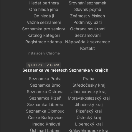
Hledat partnera
Srovnání seznamek
Ona hledá jeho
Slovník pojmů
On hledá ji
Známost v číslech
Vážné seznámení
Podmínky užití
Seznamka pro seniory
Ochrana soukromí
Katalog kategorií
Seznamování
Registrace zdarma
Nápověda k seznamce
Kontakt
Instalace v Chrome
🔒 HTTPS
✓ GDPR
Seznamka ve městech
Seznamka v krajích
Seznamka Praha
Praha
Seznamka Brno
Středočeský kraj
Seznamka Ostrava
Jihomoravský kraj
Seznamka Plzeň
Moravskoslezský kraj
Seznamka Liberec
Jihočeský kraj
Seznamka Olomouc
Plzeňský kraj
České Budějovice
Ústecký kraj
Hradec Králové
Liberecký kraj
Ústí nad Labem
Královéhradecký kraj