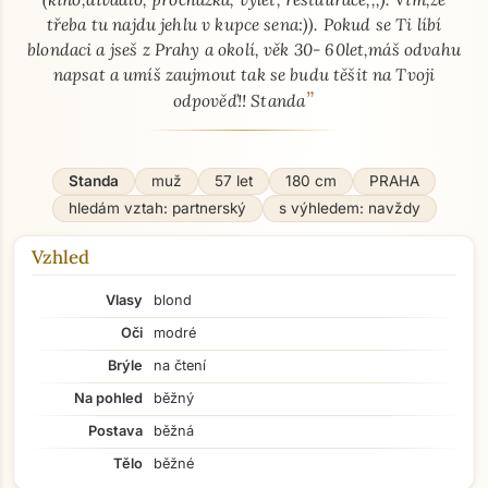
třeba tu najdu jehlu v kupce sena:)). Pokud se Ti líbí
blondaci a jseš z Prahy a okolí, věk 30- 60let,máš odvahu
napsat a umíš zaujmout tak se budu těšit na Tvoji
”
odpověď!! Standa
Standa
muž
57 let
180 cm
PRAHA
hledám vztah: partnerský
s výhledem: navždy
Vzhled
Vlasy
blond
Oči
modré
Brýle
na čtení
Na pohled
běžný
Postava
běžná
Tělo
běžné