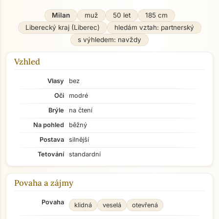
Milan
muž
50 let
185 cm
Liberecký kraj (Liberec)
hledám vztah: partnerský
s výhledem: navždy
Vzhled
Vlasy
bez
Oči
modré
Brýle
na čtení
Na pohled
běžný
Postava
silnější
Tetování
standardní
Povaha a zájmy
Povaha
klidná
veselá
otevřená