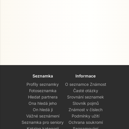
Seznamka
Informace
Profily seznamky
O seznamce Známost
Fotoseznamka
Časté otázky
Hledat partnera
Srovnání seznamek
Ona hledá jeho
Slovník pojmů
On hledá ji
Známost v číslech
Vážné seznámení
Podmínky užití
Seznamka pro seniory
Ochrana soukromí
Katalog kategorií
Seznamování