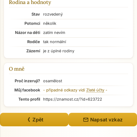
Rodina a hodnoty
Stav
rozvedený
Potomci
několik
Názor na děti
zatím nevím
Rodiče
tak normální
Zázemí
je z úplné rodiny
O mně
Proč inzeruji?
osamělost
Můj facebook
- případné odkazy vidí
Zlaté účty
-
Tento profil
https://znamost.cz/?id=623722
Přejít na hlavní obsah
mail
《 Zpět
Napsat vzkaz