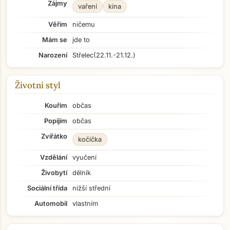
Zájmy
vaření
kina
Věřím
ničemu
Mám se
jde to
Narození
Střelec
(22.11.-21.12.)
Životní styl
Kouřím
občas
Popíjím
občas
Zvířátko
kočička
Vzdělání
vyučení
Živobytí
dělník
Sociální třída
nižší střední
Automobil
vlastním