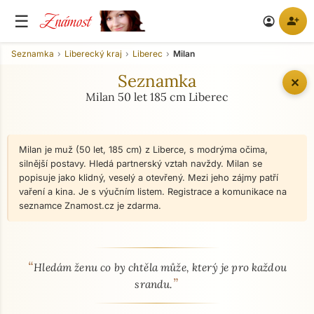
Známost
☰
person_add
account_circle
Seznamka
Liberecký kraj
Liberec
Milan
Seznamka
✕
Milan 50 let 185 cm Liberec
Milan je muž (50 let, 185 cm) z Liberce, s modrýma očima,
silnější postavy. Hledá partnerský vztah navždy. Milan se
popisuje jako klidný, veselý a otevřený. Mezi jeho zájmy patří
vaření a kina. Je s výučním listem. Registrace a komunikace na
seznamce Znamost.cz je zdarma.
“
O mně - seznamka profil
Hledám ženu co by chtěla může, který je pro každou
”
srandu.