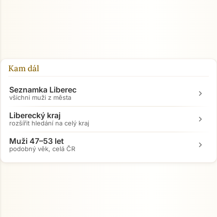
Kam dál
Seznamka Liberec
chevron_right
všichni muži z města
Liberecký kraj
chevron_right
rozšířit hledání na celý kraj
Muži 47–53 let
chevron_right
podobný věk, celá ČR