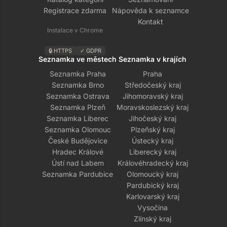
Registrace zdarma
Nápověda k seznamce
Kontakt
Instalace v Chrome
🔒 HTTPS
✓ GDPR
Seznamka ve městech
Seznamka v krajích
Seznamka Praha
Praha
Seznamka Brno
Středočeský kraj
Seznamka Ostrava
Jihomoravský kraj
Seznamka Plzeň
Moravskoslezský kraj
Seznamka Liberec
Jihočeský kraj
Seznamka Olomouc
Plzeňský kraj
České Budějovice
Ústecký kraj
Hradec Králové
Liberecký kraj
Ústí nad Labem
Královéhradecký kraj
Seznamka Pardubice
Olomoucký kraj
Pardubický kraj
Karlovarský kraj
Vysočina
Zlínský kraj