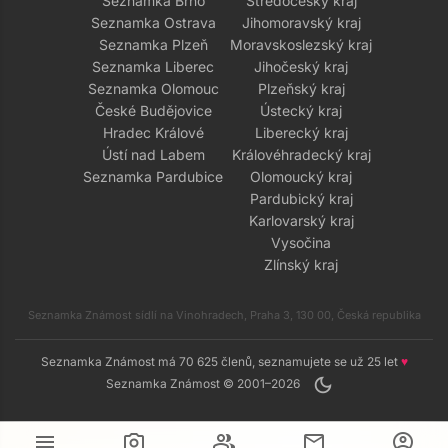
Seznamka Brno
Středočeský kraj
Seznamka Ostrava
Jihomoravský kraj
Seznamka Plzeň
Moravskoslezský kraj
Seznamka Liberec
Jihočeský kraj
Seznamka Olomouc
Plzeňský kraj
České Budějovice
Ústecký kraj
Hradec Králové
Liberecký kraj
Ústí nad Labem
Královéhradecký kraj
Seznamka Pardubice
Olomoucký kraj
Pardubický kraj
Karlovarský kraj
Vysočina
Zlínský kraj
Seznamka Známost sídlí na Vinohradech, Praha 3, 130 00, Česká republika
Seznamka Známost má 70 625 členů, seznamujete se už 25 let
♥
dark_mode
Seznamka Známost © 2001–2026
menu
camera_alt
group
mail
account_circle