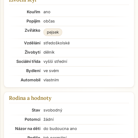
Kouřím
ano
Popíjím
občas
Zvířátko
pejsek
Vzdělání
středoškolské
Živobytí
dělník
Sociální třída
vyšší střední
Bydlení
ve svém
Automobil
vlastním
Rodina a hodnoty
Stav
svobodný
Potomci
žádní
Názor na děti
do budoucna ano
Rodiče
tak normální