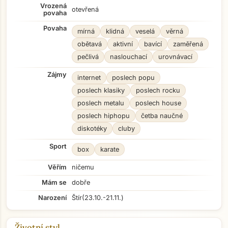
Vrozená
otevřená
povaha
Povaha
mírná
klidná
veselá
věrná
obětavá
aktivní
bavící
zaměřená
pečlivá
naslouchací
urovnávací
Zájmy
internet
poslech popu
poslech klasiky
poslech rocku
poslech metalu
poslech house
poslech hiphopu
četba naučné
diskotéky
cluby
Sport
box
karate
Věřím
ničemu
Mám se
dobře
Narození
Štír
(23.10.-21.11.)
Životní styl