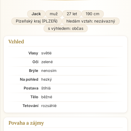
Jack
muž
27 let
190 cm
Plzeňský kraj (PLZEŇ)
hledám vztah: nezávazný
s výhledem: občas
Vzhled
Vlasy
světlé
Oči
zelené
Brýle
nenosím
Na pohled
hezký
Postava
štíhlá
Tělo
běžné
Tetování
rozsáhlé
Povaha a zájmy