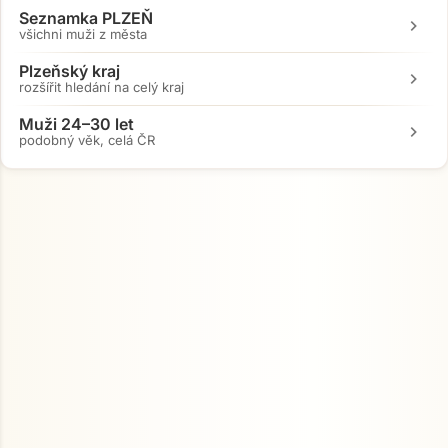
Seznamka PLZEŇ
chevron_right
všichni muži z města
Plzeňský kraj
chevron_right
rozšířit hledání na celý kraj
Muži 24–30 let
chevron_right
podobný věk, celá ČR