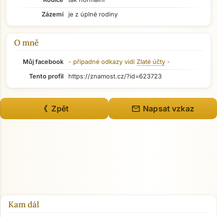
Zázemí
je z úplné rodiny
Přejít na hlavní obsah
O mně
Můj facebook
- případné odkazy vidí
Zlaté účty
-
Tento profil
https://znamost.cz/?id=623723
mail
《 Zpět
Napsat vzkaz
Kam dál