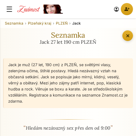
Známost
☰
person_add
account_circle
Seznamka
Plzeňský kraj
PLZEŇ
Jack
Seznamka
✕
Jack 27 let 190 cm PLZEŇ
Jack je muž (27 let, 190 cm) z PLZEŇ, se světlými vlasy,
zelenýma očima, štíhlé postavy. Hledá nezávazný vztah na
občasná setkání. Jack se popisuje jako mírný, klidný, veselý,
věrný a obětavý. Mezi jeho zájmy patří internet, pop, klasická
hudba a rock. Věnuje se boxu a karate. Je se středoškolským
vzděláním. Registrace a komunikace na seznamce Znamost.cz je
zdarma.
“
”
O mně - seznamka profil
Hledám nezávazný sex přes den od 9:00