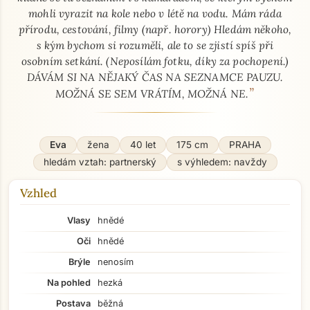
mohli vyrazit na kole nebo v létě na vodu. Mám ráda
přírodu, cestování, filmy (např. horory) Hledám někoho,
s kým bychom si rozuměli, ale to se zjistí spíš při
osobním setkání. (Neposílám fotku, díky za pochopení.)
DÁVÁM SI NA NĚJAKÝ ČAS NA SEZNAMCE PAUZU.
”
MOŽNÁ SE SEM VRÁTÍM, MOŽNÁ NE.
Eva
žena
40 let
175 cm
PRAHA
hledám vztah: partnerský
s výhledem: navždy
Vzhled
Vlasy
hnědé
Oči
hnědé
Brýle
nenosím
Na pohled
hezká
Postava
běžná