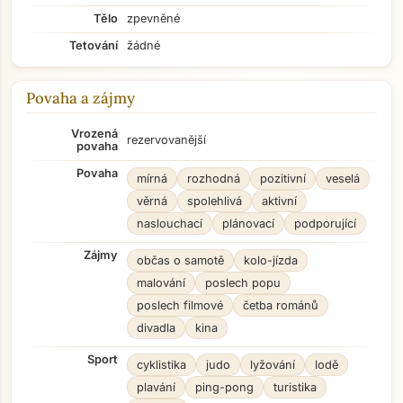
Tělo
zpevněné
Tetování
žádné
Povaha a zájmy
Vrozená
rezervovanější
povaha
Povaha
mírná
rozhodná
pozitivní
veselá
věrná
spolehlivá
aktivní
naslouchací
plánovací
podporující
Zájmy
občas o samotě
kolo-jízda
malování
poslech popu
poslech filmové
četba románů
divadla
kina
Sport
cyklistika
judo
lyžování
lodě
plavání
ping-pong
turistika