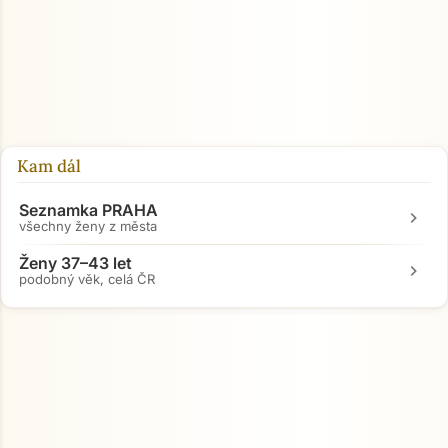
Kam dál
Seznamka PRAHA
chevron_right
všechny ženy z města
Ženy 37–43 let
chevron_right
podobný věk, celá ČR