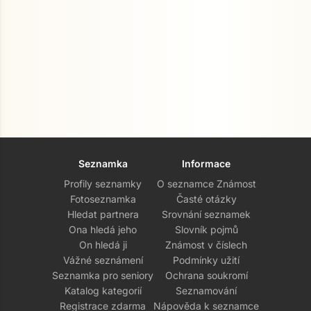
Seznamka
Informace
Profily seznamky
O seznamce Známost
Fotoseznamka
Časté otázky
Hledat partnera
Srovnání seznamek
Ona hledá jeho
Slovník pojmů
On hledá ji
Známost v číslech
Vážné seznámení
Podmínky užití
Seznamka pro seniory
Ochrana soukromí
Katalog kategorií
Seznamování
Registrace zdarma
Nápověda k seznamce