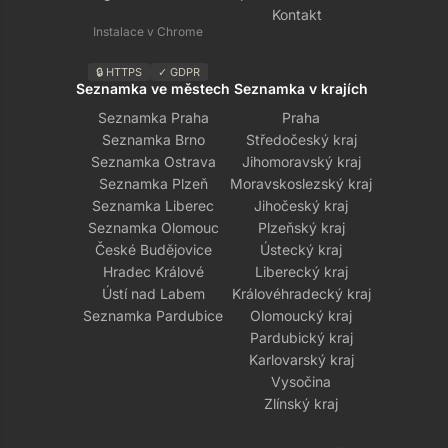
Kontakt
Instalace v Chrome
🔒 HTTPS
✓ GDPR
Seznamka ve městech
Seznamka v krajích
Seznamka Praha
Praha
Seznamka Brno
Středočeský kraj
Seznamka Ostrava
Jihomoravský kraj
Seznamka Plzeň
Moravskoslezský kraj
Seznamka Liberec
Jihočeský kraj
Seznamka Olomouc
Plzeňský kraj
České Budějovice
Ústecký kraj
Hradec Králové
Liberecký kraj
Ústí nad Labem
Královéhradecký kraj
Seznamka Pardubice
Olomoucký kraj
Pardubický kraj
Karlovarský kraj
Vysočina
Zlínský kraj