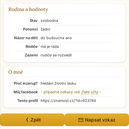
Rodina a hodnoty
Stav
svobodná
Potomci
žádní
Přejít na hlavní obsah
Názor na děti
do budoucna ano
Rodiče
má je ráda
Zázemí
rodiče se rozvedli
O mně
Proč inzeruji?
hledám životní lásku
Můj facebook
- případné odkazy vidí
Zlaté účty
-
Tento profil
https://znamost.cz/?id=623744
mail
《 Zpět
Napsat vzkaz