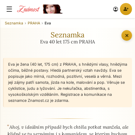
Známost
☰
person_add
account_circle
Seznamka
PRAHA
Eva
Seznamka
✕
Eva 40 let 175 cm PRAHA
Eva je žena (40 let, 175 cm) z PRAHA, s hnědými vlasy, hnědýma
očima, běžné postavy. Hledá partnerský vztah navždy. Eva se
popisuje jako mírná, rozhodná, pozitivní, veselá a věrná. Mezi
její zájmy patří samota, jízda na kole, malování a pop. Věnuje se
cyklistice, judu a lyžování. Je nekuřačka, abstinentka, s
vysokoškolským vzděláním. Registrace a komunikace na
seznamce Znamost.cz je zdarma.
“
O mně - seznamka profil
Ahoj, v ideálním případě bych chtěla potkat manžela, ale
klidně se tu seznámím i s kamarádem, se kterým bychom