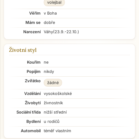
volejbal
Věřím
v Boha
Mám se
dobře
Narození
Váhy
(23.9.-22.10.)
Životní styl
Kouřím
ne
Popíjím
nikdy
Zvířátko
žádné
Vzdělání
vysokoškolské
Živobytí
živnostník
Sociální třída
nižší střední
Bydlení
u rodičů
Automobil
téměř vlastním