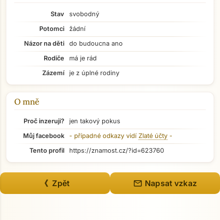
Stav
svobodný
Potomci
žádní
Názor na děti
do budoucna ano
Rodiče
má je rád
Zázemí
je z úplné rodiny
O mně
Proč inzeruji?
jen takový pokus
Můj facebook
- případné odkazy vidí
Zlaté účty
-
Přejít na hlavní obsah
Tento profil
https://znamost.cz/?id=623760
mail
《 Zpět
Napsat vzkaz