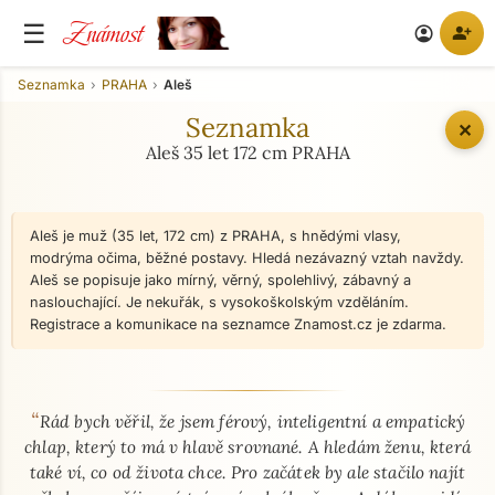
Známost
☰
person_add
account_circle
Seznamka
PRAHA
Aleš
Seznamka
✕
Aleš 35 let 172 cm PRAHA
Aleš je muž (35 let, 172 cm) z PRAHA, s hnědými vlasy,
modrýma očima, běžné postavy. Hledá nezávazný vztah navždy.
Aleš se popisuje jako mírný, věrný, spolehlivý, zábavný a
naslouchající. Je nekuřák, s vysokoškolským vzděláním.
Registrace a komunikace na seznamce Znamost.cz je zdarma.
“
O mně - seznamka profil
Rád bych věřil, že jsem férový, inteligentní a empatický
chlap, který to má v hlavě srovnané. A hledám ženu, která
také ví, co od života chce. Pro začátek by ale stačilo najít