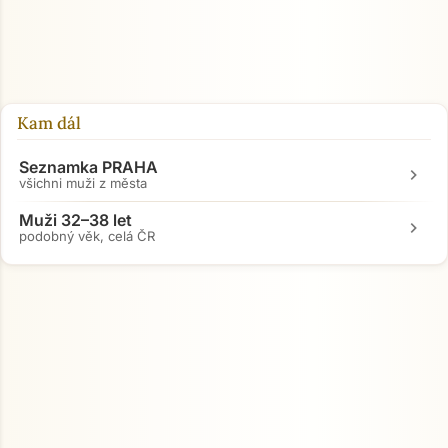
Kam dál
Seznamka PRAHA
chevron_right
všichni muži z města
Muži 32–38 let
chevron_right
podobný věk, celá ČR