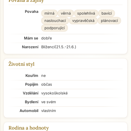
Povaha a zájmy
Povaha
mírná
věrná
spolehlivá
bavící
naslouchací
vypravěčská
plánovací
podporující
Mám se
dobře
Narození
Blíženci
(21.5.-21.6.)
Životní styl
Kouřím
ne
Popíjím
občas
Vzdělání
vysokoškolské
Bydlení
ve svém
Automobil
vlastním
Rodina a hodnoty