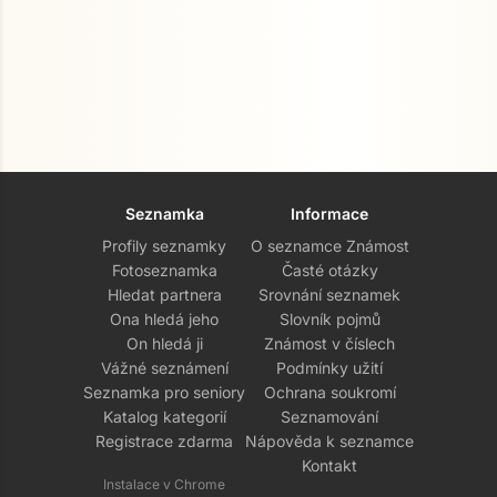
Seznamka
Informace
Profily seznamky
O seznamce Známost
Fotoseznamka
Časté otázky
Hledat partnera
Srovnání seznamek
Ona hledá jeho
Slovník pojmů
On hledá ji
Známost v číslech
Vážné seznámení
Podmínky užití
Seznamka pro seniory
Ochrana soukromí
Katalog kategorií
Seznamování
Registrace zdarma
Nápověda k seznamce
Kontakt
Instalace v Chrome