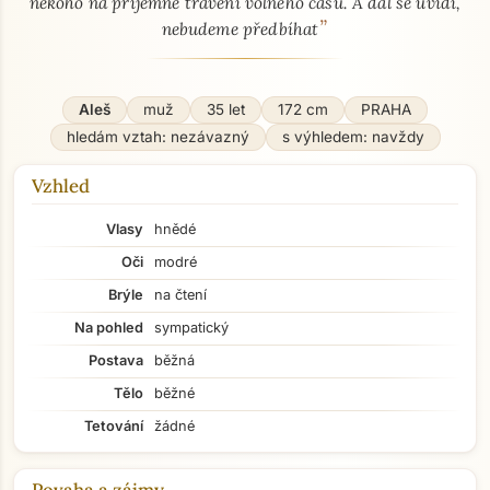
někoho na příjemné trávení volného času. A dál se uvidí,
”
nebudeme předbíhat
Aleš
muž
35 let
172 cm
PRAHA
hledám vztah: nezávazný
s výhledem: navždy
Vzhled
Vlasy
hnědé
Oči
modré
Brýle
na čtení
Na pohled
sympatický
Postava
běžná
Tělo
běžné
Tetování
žádné