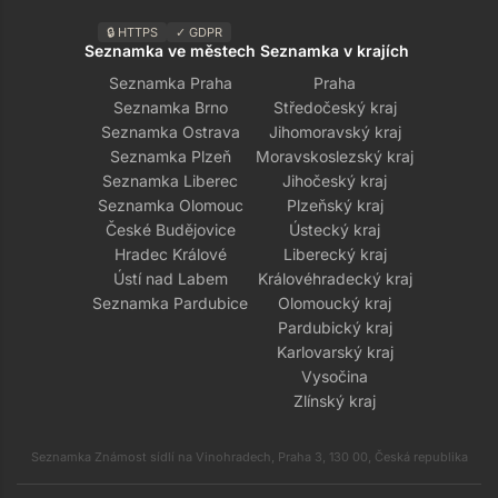
🔒 HTTPS
✓ GDPR
Seznamka ve městech
Seznamka v krajích
Seznamka Praha
Praha
Seznamka Brno
Středočeský kraj
Seznamka Ostrava
Jihomoravský kraj
Seznamka Plzeň
Moravskoslezský kraj
Seznamka Liberec
Jihočeský kraj
Seznamka Olomouc
Plzeňský kraj
České Budějovice
Ústecký kraj
Hradec Králové
Liberecký kraj
Ústí nad Labem
Královéhradecký kraj
Seznamka Pardubice
Olomoucký kraj
Pardubický kraj
Karlovarský kraj
Vysočina
Zlínský kraj
Seznamka Známost sídlí na Vinohradech, Praha 3, 130 00, Česká republika