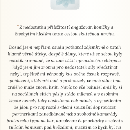
“
O mně - seznamka profil
Z nedostatku příležitostí angažován koníčky a
živobytím hledám touto cestou skutečnou mrchu.
Dosud jsem nepřízní osudu potkával zájemkyně o vztah
hlavně věrné dívky, dospělé dámy, které už se sebou byly
natolik srovnané, že si umí vážit opravdového chlapa a
když jsem jím zrovna pro nedostatek síly předstírat
nebyl, trpělivě mi věnovaly kus svého času k rozpravě,
pohlazení, stály při mně a probouzely ve mně sílu si na
zralého muže znovu hrát. Navíc to vše bohužel aniž by si
na sociálních sítích pásly stádo milenců a v osobním
životě neměly tahy následovat cuk mindy s vysvětlením
že jdou pro naprosté srdeční souznění doprovázet
partnerkami zanedbávané nebo svobodné kamarády
bratrského typu na bar, dovolenou či procházky v zeleni s
tulícím bonusem pod hvězdami, mezitím co bych byl na