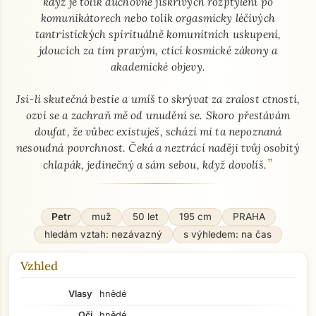
když je tolik duchovně jiskřivých rozptýlení po
komunikátorech nebo tolik orgasmicky léčivých
tantristických spirituálně komunitních uskupení,
jdoucích za tím pravým, ctící kosmické zákony a
akademické objevy.
Jsi-li skutečná bestie a umíš to skrývat za zralost ctností,
ozvi se a zachraň mě od unudění se. Skoro přestávám
doufat, že vůbec existuješ, schází mi ta nepoznaná
nesoudná povrchnost. Čeká a neztrácí naději tvůj osobitý
”
chlapák, jedinečný a sám sebou, když dovolíš.
Petr
muž
50 let
195 cm
PRAHA
hledám vztah: nezávazný
s výhledem: na čas
Vzhled
Vlasy
hnědé
Oči
hnědé