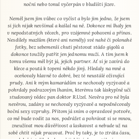
noční nebo tonul vyčerpán v bludišti jizev.
Neměl jsem jim vůbec co vyčíst a bylo jim jedno, že jsem
si jich nijak nevšímal a kašlal na ně. Dokonce mi lhaly jen
v nepodstatných věcech, pro vzájemné pobavení a přínos.
Nesdílely mazlům (které ani neměly) své nahé či polonahé
fotky, bez sebemenší chuti pěstovat stádo gigolů a
dokonce toužily patřit jen jednomu muži. A tím jsem k
tomu všemu měl být já, jejich partner. Ať si je zavírá do
klece a poutá k topení někdo jiný. Hledaly na mně a
oceňovaly hlavně to dobré, bez té neustálé oživující
prudy. Ani k mým kamarádům se nechovaly vyzývavě a
pohrdaly podrazovým lhaním, kterému tak láskyplně učí
studovaný vědec pan doktor R.Uzel. Nevěra pro ně byla
nevěrou, zadány se nechovaly vyzývavě a nepodněcovaly
boční sexy vzpruhy. Přitom já sním o opravdové potvoře,
co mě bude vodit za nos, podrážet a pohrávat si se mnou,
zneužívat mou důvěřivost a laskavost a nebude už na
sobě chtít nijak pracovat. Proč by taky, je to ztráta času,