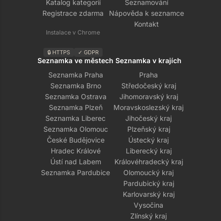
Katalog kategorií
Seznamování
Registrace zdarma
Nápověda k seznamce
Kontakt
Instalace v Chrome
🔒 HTTPS
✓ GDPR
Seznamka ve městech
Seznamka v krajích
Seznamka Praha
Praha
Seznamka Brno
Středočeský kraj
Seznamka Ostrava
Jihomoravský kraj
Seznamka Plzeň
Moravskoslezský kraj
Seznamka Liberec
Jihočeský kraj
Seznamka Olomouc
Plzeňský kraj
České Budějovice
Ústecký kraj
Hradec Králové
Liberecký kraj
Ústí nad Labem
Královéhradecký kraj
Seznamka Pardubice
Olomoucký kraj
Pardubický kraj
Karlovarský kraj
Vysočina
Zlínský kraj