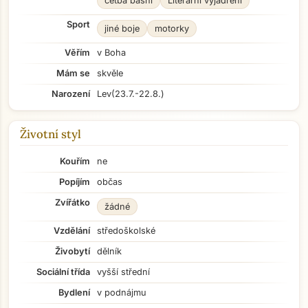
četba básní
Literární vyjádření
Sport
jiné boje
motorky
Věřím
v Boha
Mám se
skvěle
Přejít na hlavní obsah
Narození
Lev
(23.7.-22.8.)
Životní styl
Kouřím
ne
Popíjím
občas
Zvířátko
žádné
Vzdělání
středoškolské
Živobytí
dělník
Sociální třída
vyšší střední
Bydlení
v podnájmu