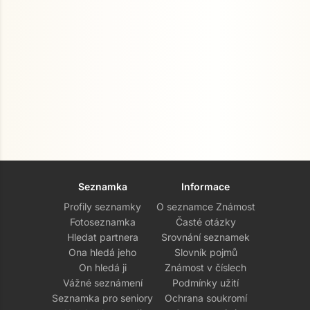
Seznamka
Informace
Profily seznamky
O seznamce Známost
Fotoseznamka
Časté otázky
Hledat partnera
Srovnání seznamek
Ona hledá jeho
Slovník pojmů
On hledá ji
Známost v číslech
Vážné seznámení
Podmínky užití
Seznamka pro seniory
Ochrana soukromí