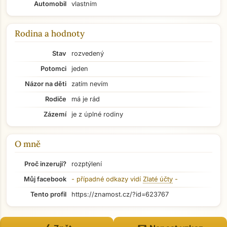
Automobil
vlastním
Rodina a hodnoty
Stav
rozvedený
Potomci
jeden
Názor na děti
zatím nevím
Rodiče
má je rád
Zázemí
je z úplné rodiny
O mně
Proč inzeruji?
rozptýlení
Můj facebook
- případné odkazy vidí
Zlaté účty
-
Tento profil
https://znamost.cz/?id=623767