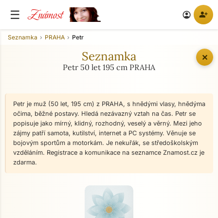
Známost
☰
person_add
account_circle
Seznamka
PRAHA
Petr
Seznamka
✕
Petr 50 let 195 cm PRAHA
Petr je muž (50 let, 195 cm) z PRAHA, s hnědými vlasy, hnědýma
očima, běžné postavy. Hledá nezávazný vztah na čas. Petr se
popisuje jako mírný, klidný, rozhodný, veselý a věrný. Mezi jeho
zájmy patří samota, kutilství, internet a PC systémy. Věnuje se
bojovým sportům a motorkám. Je nekuřák, se středoškolským
vzděláním. Registrace a komunikace na seznamce Znamost.cz je
zdarma.