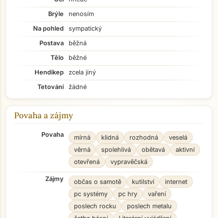
Brýle
nenosím
Na pohled
sympatický
Postava
běžná
Tělo
běžné
Hendikep
zcela jiný
Tetování
žádné
Povaha a zájmy
Povaha
mírná
klidná
rozhodná
veselá
věrná
spolehlivá
obětavá
aktivní
otevřená
vypravěčská
Zájmy
občas o samotě
kutilství
internet
pc systémy
pc hry
vaření
poslech rocku
poslech metalu