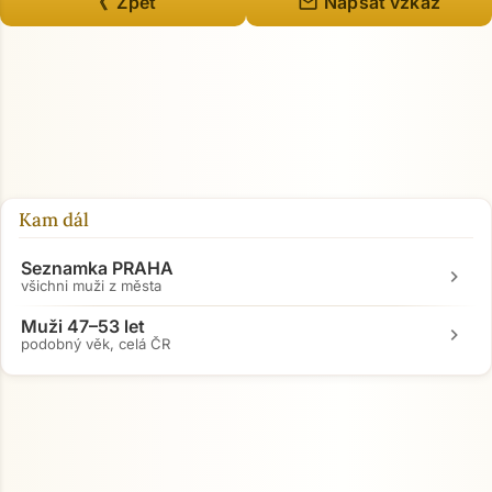
mail
《 Zpět
Napsat vzkaz
Kam dál
Seznamka PRAHA
chevron_right
všichni muži z města
Muži 47–53 let
chevron_right
podobný věk, celá ČR